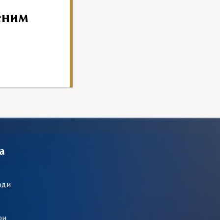
еним
а
оди
ри