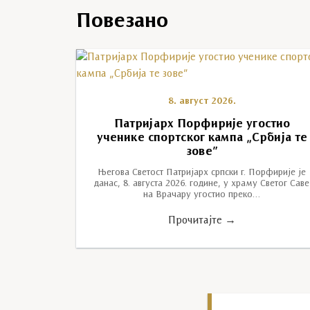
Повезано
8. август 2026.
Патријарх Порфирије угостио
ученике спортског кампа „Србија те
зове”
Његова Светост Патријарх српски г. Порфирије је
данас, 8. августа 2026. године, у храму Светог Саве
на Врачару угостио преко…
Прочитајте →