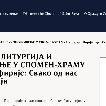
огослужење
Discover the Church of Saint Sava
О Храму и С
А И РУКОПОЛОЖЕЊЕ У СПОМЕН-ХРАМУ Патријарх Порфирије: Свак
 ЛИТУРГИЈА И
ЊЕ У СПОМЕН-ХРАМУ
ирије: Свако од нас
ји
г. Порфирије началствовао је Светом Литургијом у