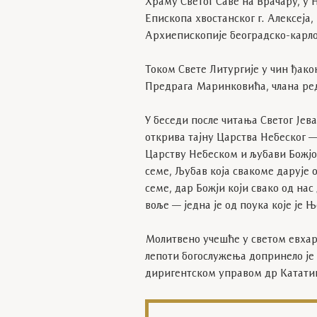
Храму Светог Саве на Врачару, у 
Епископа хвостанског г. Алексеја,
Архиепископије београдско-карло
Током Свете Литургије у чин ђако
Предрага Маринковића, члана ред
У беседи после читања Светог Јев
открива тајну Царства Небеског — 
Царству Небеском и љубави Божјој.
семе, Љубав која свакоме дарује о
семе, дар Божји који свако од нас
воље — једна је од поука које је 
Молитвено учешће у светом евхари
лепоти богослужења допринело је
диригентском управом др Катати