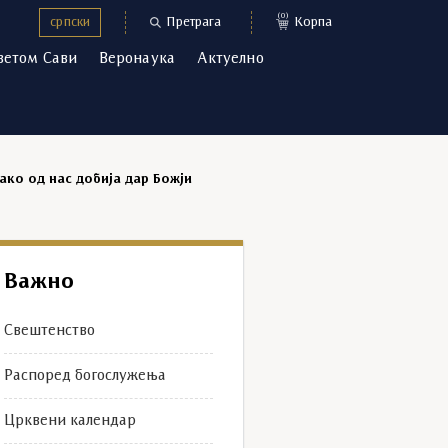
(0)
српски
Претрага
Корпа
ветом Сави
Веронаука
Актуелно
о од нас добија дар Божји
Важно
Свештенство
Распоред богослужења
Црквени календар