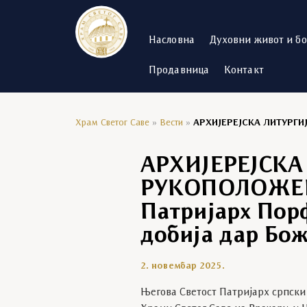
Насловна
Духовни живот и б
Продавница
Контакт
Храм Светог Саве
»
Вести
»
АРХИЈЕРЕЈСКА ЛИТУРГИЈ
АРХИЈЕРЕЈСКА
РУКОПОЛОЖЕ
Патријарх Порф
добија дар Бож
2. новембар 2025.
Његова Светост Патријарх српски 