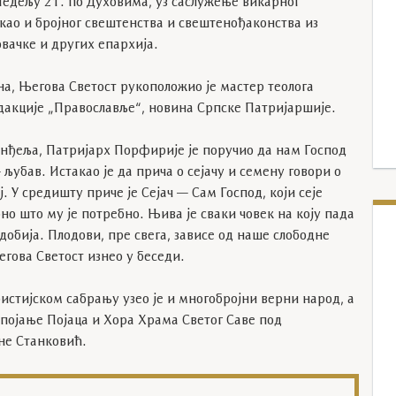
Недељу 21. по Духовима, уз саслужење викарног
 као и бројног свештенства и свештенођаконства из
вачке и других епархија.
на, Његова Светост рукоположио је мастер теолога
акције „Православље“, новина Српске Патријаршије.
анђеља, Патријарх Порфирије је поручио да нам Господ
љубав. Истакао је да прича о сејачу и семену говори о
 У средишту приче је Сејач — Сам Господ, који сеје
но што му је потребно. Њива је сваки човек на коју пада
 добија. Плодови, пре свега, зависе од наше слободне
Његова Светост изнео у беседи.
стијском сабрању узео је и многобројни верни народ, а
 појање Појаца и Хора Храма Светог Саве под
не Станковић.