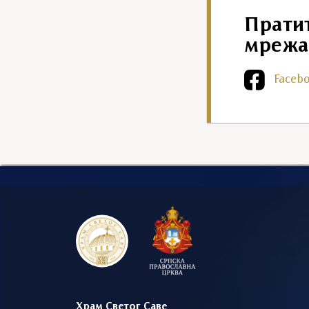
Прати
мрежа
Faceb
Храм Светог Саве