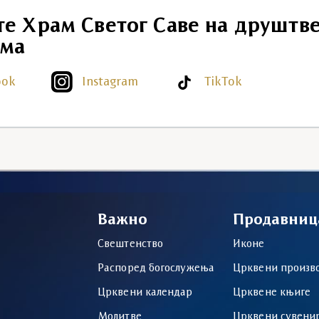
те Храм Светог Саве на друштв
ма
ook
Instagram
TikTok
Важно
Продавниц
Свештенство
Иконе
Распоред богослужења
Црквени произв
Црквени календар
Црквене књиге
Молитве
Црквени сувени