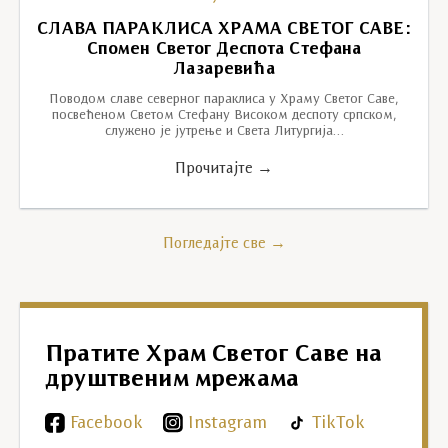
СЛАВА ПАРАКЛИСА ХРАМА СВЕТОГ САВЕ:
Спомен Светог Деспота Стефана
Лазаревића
Поводом славе северног параклиса у Храму Светог Саве,
посвећеном Светом Стефану Високом деспоту српском,
служено је јутрење и Света Литургија…
Прочитајте →
Погледајте све →
Пратите Храм Светог Саве на
друштвеним мрежама
Facebook
Instagram
TikTok