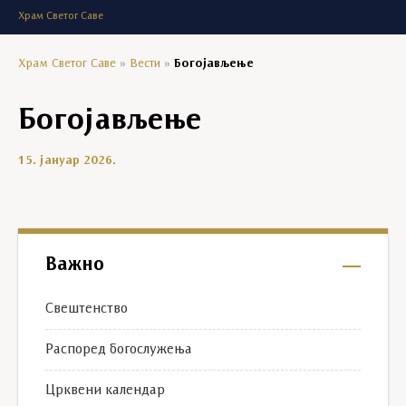
Храм Светог Саве
Храм Светог Саве
»
Вести
»
Богојављење
Богојављење
15. јануар 2026.
Важно
Свештенство
Распоред богослужења
Црквени календар