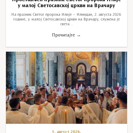
у малој Светосавској цркви на Врачару
На празник Светог пророка Илије – Илиндан, 2. августа 2026.
године, у малој Светосавској цркви на Врачару, служена је
света…
Прочитајте →
1. август 2026.