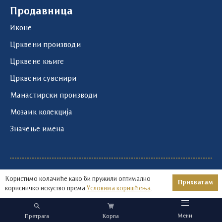
Продавница
Иконе
Црквени производи
Црквене књиге
Црквени сувенири
Манастирски производи
Мозаик колекција
Значење имена
1219 - 2026 © | Храм Светог Саве | Развој и
Користимо колачиће како би пружили оптимално
Прихватам
оптимизација:
Авокадо
корисничко искуство према
Условима коришћења
.
Мени
Претрага
Корпа