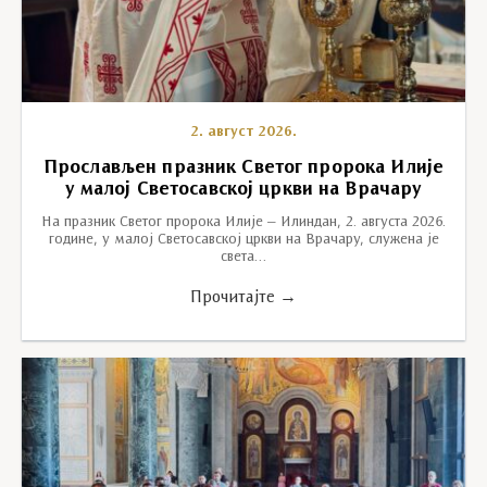
2. август 2026.
Прослављен празник Светог пророка Илије
у малој Светосавској цркви на Врачару
На празник Светог пророка Илије – Илиндан, 2. августа 2026.
године, у малој Светосавској цркви на Врачару, служена је
света…
Прочитајте →