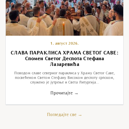
1. август 2026.
СЛАВА ПАРАКЛИСА ХРАМА СВЕТОГ САВЕ:
Спомен Светог Деспота Стефана
Лазаревића
Поводом славе северног параклиса у Храму Светог Саве,
посвећеном Светом Стефану Високом деспоту српском,
служено је јутрење и Света Литургија…
Прочитајте →
Погледајте све →