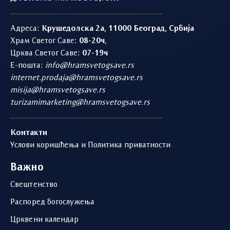
Адреса:
Крушедолска 2а, 11000 Београд, Србија
Храм Светог Саве:
08-20ч
,
Црква Светог Саве:
07-19ч
Е-пошта:
info@hramsvetogsave.rs
internet.prodaja@hramsvetogsave.rs
misija@hramsvetogsave.rs
turizamimarketing@hramsvetogsave.rs
Контакти
Услови коришћења и Политика приватности
Важно
Свештенство
Распоред богослужења
Црквени календар