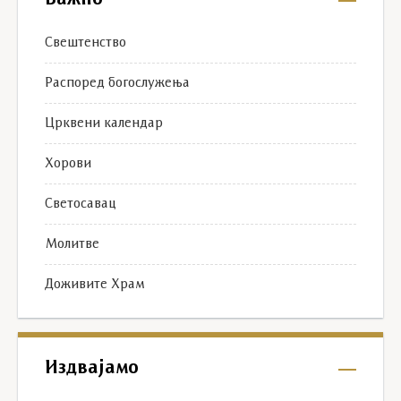
Важно
Свештенство
Распоред богослужења
Црквени календар
Хорови
Светосавац
Молитве
Доживите Храм
Издвајамо