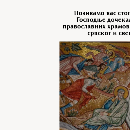
Позивамо вас стог
Господње дочека
православних храмова
српског и св