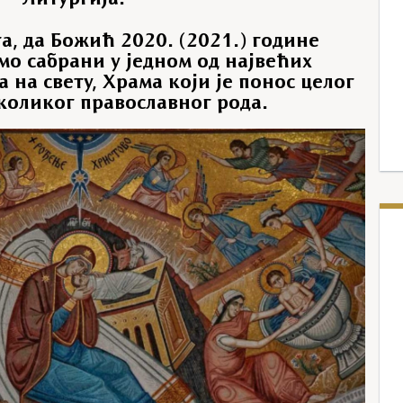
а, да Божић 2020. (2021.) године
мо сабрани у једном од највећих
 на свету, Храма који је понос целог
еколиког православног рода.