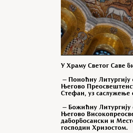
У Храму Светог Саве б
– Поноћну Литургију с
Његово Преосвештенст
Стефан, уз саслужење 
– Божићну Литургију с
Његово Високопреосв
даборбосански и Мест
господин Хризостом.