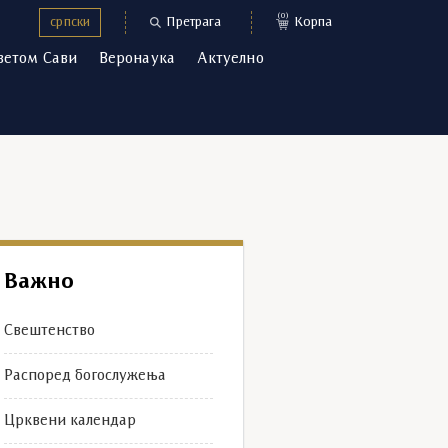
(0)
српски
Претрага
Корпа
ветом Сави
Веронаука
Актуелно
Важно
Свештенство
Распоред богослужења
Црквени календар