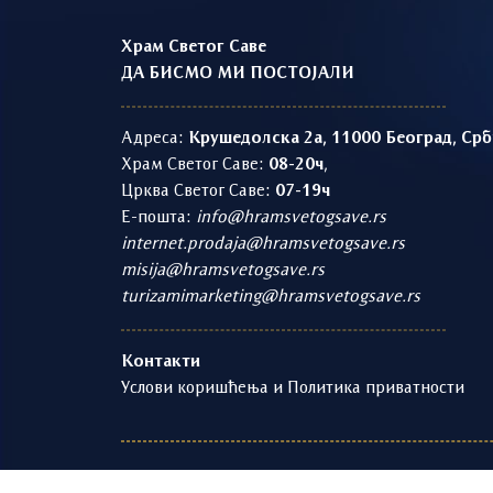
Храм Светог Саве
ДА БИСМО МИ ПОСТОЈАЛИ
Адреса:
Крушедолска 2а, 11000 Београд, Срб
Храм Светог Саве:
08-20ч
,
Црква Светог Саве:
07-19ч
Е-пошта:
info@hramsvetogsave.rs
internet.prodaja@hramsvetogsave.rs
misija@hramsvetogsave.rs
turizamimarketing@hramsvetogsave.rs
Контакти
Услови коришћења и Политика приватности
1219 - 2026 © | Храм Светог Саве | Развој и оп