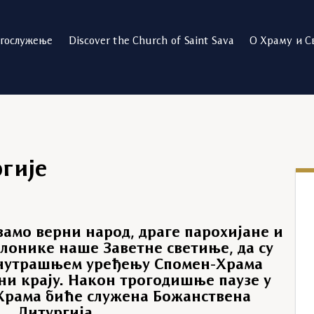
огослужење
Discover the Church of Saint Sava
О Храму и С
гије
амо верни народ, драге парохијане и
клонике наше Заветне светиње, да су
унутрашњем уређењу Спомен-Храма
ни крају. Након трогодишње паузе у
Храма биће служена Божанствена
Литургија.