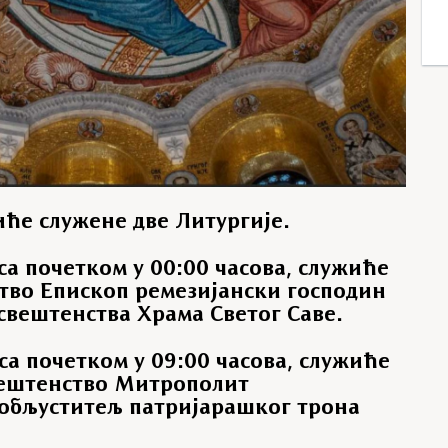
иће служене две Литургије.
а почетком у 00:00 часова, служиће
во Епископ ремезијански господин
свештенства Храма Светог Саве.
а почетком у 09:00 часова, служиће
ештенство Митрополит
обљуститељ патријарашког трона