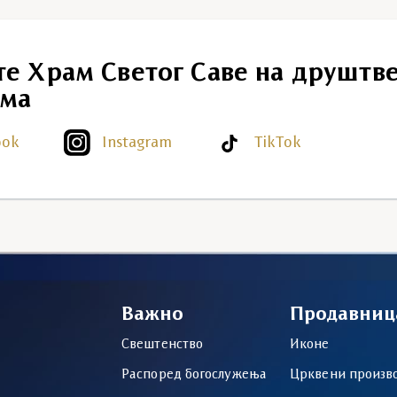
те Храм Светог Саве на друштв
ма
ook
Instagram
TikTok
Важно
Продавниц
Свештенство
Иконе
Распоред богослужења
Црквени произв