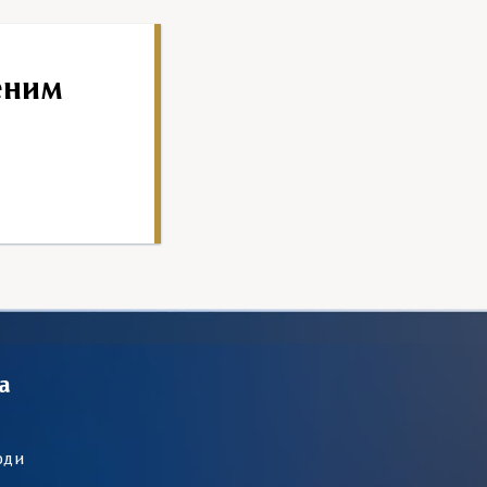
еним
а
оди