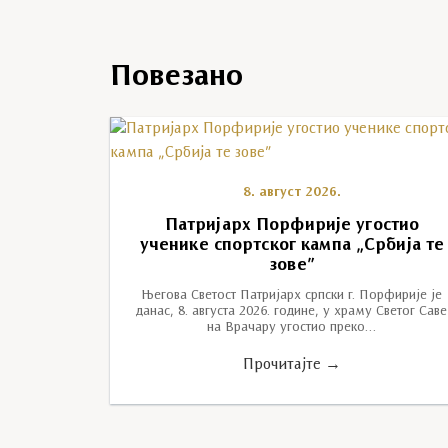
Повезано
8. август 2026.
Патријарх Порфирије угостио
ученике спортског кампа „Србија те
зове”
Његова Светост Патријарх српски г. Порфирије је
данас, 8. августа 2026. године, у храму Светог Саве
на Врачару угостио преко…
Прочитајте →