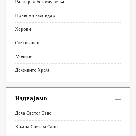
Распоред богослужења
Црквени календар
Хорови
Светосавац
Молитве
Доживите Храм
Издвајамо
Дела Светог Саве
Химна Светом Сави