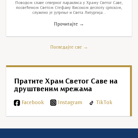
Поводом славе северног параклиса у Храму Светог Саве,
посвећеном Светом Стефану Високом деспоту српском,
служено је јутрење и Света Литургија…
Прочитајте →
Погледајте све →
Пратите Храм Светог Саве на
друштвеним мрежама
Facebook
Instagram
TikTok