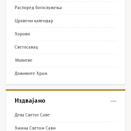
Распоред богослужења
Црквени календар
Хорови
Светосавац
Молитве
Доживите Храм
Издвајамо
Дела Светог Саве
Химна Светом Сави