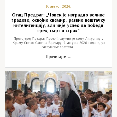
9. август 2026.
Отац Предраг: „Човек је изградио велике
градове, освојио свемир, развио вештачку
интелигенцију, али није успео да победи
грех, смрт и страх“
Протојереј Предраг Продић служио је свету Литургију у
Храму Светог Саве на Врачару, 9. августа 2026. године, уз
саслужење братства…
Прочитајте →