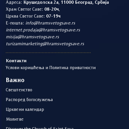
Адреса:
Крушедолска 2а, 11000 Београд, Србија
Храм Светог Саве:
08-20ч
,
Црква Светог Саве:
07-19ч
Е-пошта:
info@hramsvetogsave.rs
internet.prodaja@hramsvetogsave.rs
misija@hramsvetogsave.rs
turizamimarketing@hramsvetogsave.rs
Контакти
Услови коришћења и Политика приватности
Важно
Свештенство
Распоред богослужења
Црквени календар
Молитве