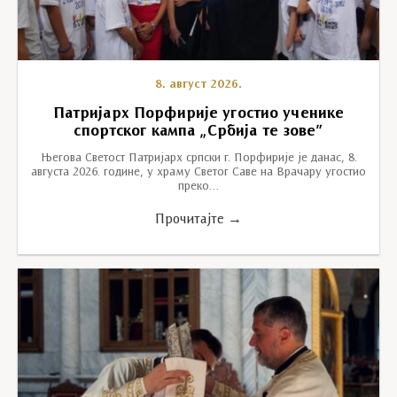
8. август 2026.
Патријарх Порфирије угостио ученике
спортског кампа „Србија те зове”
Његова Светост Патријарх српски г. Порфирије је данас, 8.
августа 2026. године, у храму Светог Саве на Врачару угостио
преко…
Прочитајте →