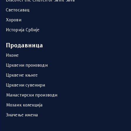
Discover the Church of Saint Sava
Светосавац
Хорови
Историја Србије
Продавница
Иконе
Црквени производи
Црквене књиге
Црквени сувенири
Манастирски производи
Мозаик колекција
Значење имена