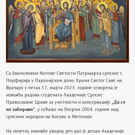
Са благословом Његове Светости Патријарха српског г.
Порфирија у Парохијском дому Храма Светог Саве на
Врачару у петак 17. марта 2023. године отворена је
изложба радова студената Академије Српске
Православне Цркве за уметности и консервацију
„Да се
не заборави“
, у сећање на Погром 2004. године над
српским народом на Косову и Метохији.
На почетку изложбе уводну реч дао је декан Академије