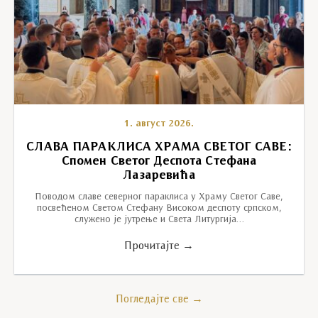
1. август 2026.
СЛАВА ПАРАКЛИСА ХРАМА СВЕТОГ САВЕ:
Спомен Светог Деспота Стефана
Лазаревића
Поводом славе северног параклиса у Храму Светог Саве,
посвећеном Светом Стефану Високом деспоту српском,
служено је јутрење и Света Литургија…
Прочитајте →
Погледајте све →