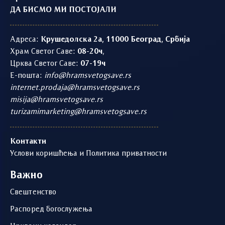
ДА БИСМО МИ ПОСТОЈАЛИ
Адреса:
Крушедолска 2а, 11000 Београд, Србија
Храм Светог Саве:
08-20ч
,
Црква Светог Саве:
07-19ч
Е-пошта:
info@hramsvetogsave.rs
internet.prodaja@hramsvetogsave.rs
misija@hramsvetogsave.rs
turizamimarketing@hramsvetogsave.rs
Контакти
Услови коришћења и Политика приватности
Важно
Свештенство
Распоред богослужења