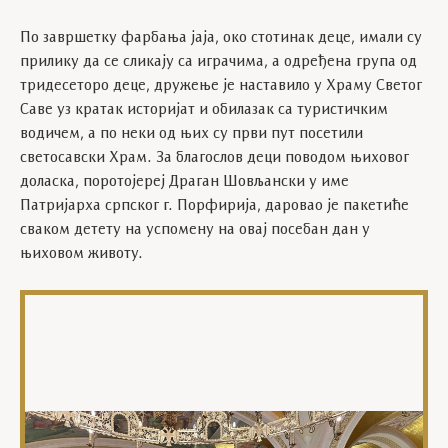
По завршетку фарбања јаја, око стотинак деце, имали су
прилику да се сликају са играчима, а одређена група од
тридесеторо деце, дружење је наставило у Храму Светог
Саве уз кратак историјат и обилазак са туристичким
водичем, а по неки од њих су први пут посетили
светосавски Храм. За благослов деци поводом њиховог
доласка, поротојереј Драган Шовљански у име
Патријарха српског г. Порфирија, даровао је пакетиће
сваком детету на успомену на овај посебан дан у
њиховом животу.