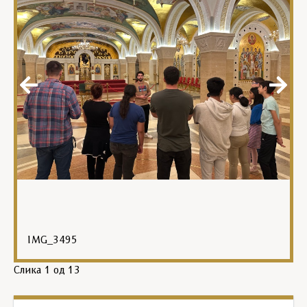
IMG_3495
Слика
1
од 13