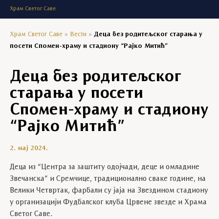
Храм Светог Саве
Храм Светог Саве
»
Вести
»
Деца без родитељског старања у
посети Спомен-храму и стадиону “Рајко Митић”
Деца без родитељског
старања у посети
Спомен-храму и стадиону
“Рајко Митић”
2. мај 2024.
Деца из “Центра за заштиту одојчади, деце и омладине
Звечанска” и Сремчице, традиционално сваке године, на
Велики Четвртак, фарбали су јаја на Звездином стадиону
у организацији Фудбалског клуба Црвене звезде и Храма
Светог Саве.