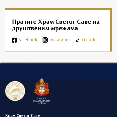
Пратите Храм Светог Саве на
друштвеним мрежама
Facebook
Instagram
TikTok
Храм Светог Саве