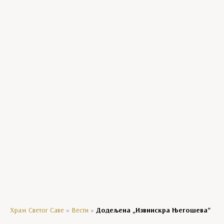
Богородичини празници
Господњи празници
Манастирски производи
Уља
Црквени сувенири
Мозаик колекција
Кравате
Ешарпе
Агенде
Храм Светог Саве
»
Вести
»
Додељена „Извиискра Његошева“