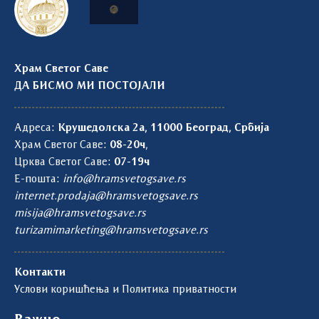
Храм Светог Саве
ДА БИСМО МИ ПОСТОЈАЛИ
Адреса:
Крушедолска 2а, 11000 Београд, Србија
Храм Светог Саве:
08-20ч
,
Црква Светог Саве:
07-19ч
Е-пошта:
info@hramsvetogsave.rs
internet.prodaja@hramsvetogsave.rs
misija@hramsvetogsave.rs
turizamimarketing@hramsvetogsave.rs
Контакти
Услови коришћења и Политика приватности