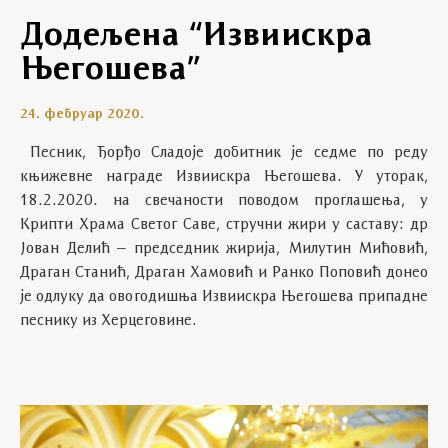
Додељена “Извиискра
Његошева”
24. фебруар 2020.
Песник, Ђорђо Сладоје добитник је седме по реду
књижевне награде Извиискра Његошева. У уторак,
18.2.2020. на свечаности поводом проглашења, у
Крипти Храма Светог Саве, стручни жири у саставу: др
Јован Делић – председник жирија, Милутин Мићовић,
Драган Станић, Драган Хамовић и Ранко Поповић донео
је одлуку да овогодишња Извиискра Његошева припадне
песнику из Херцеговине.