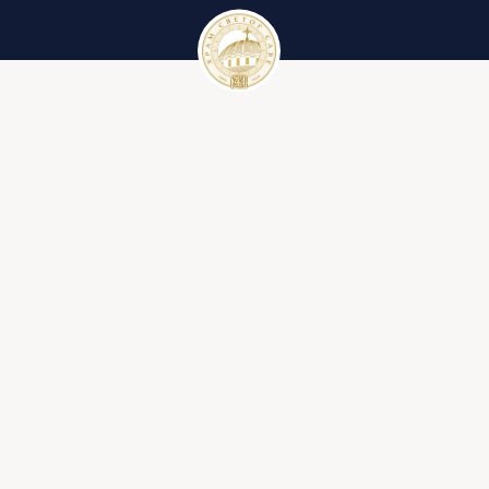
Црквени календар
Вести
Црквени календар за 2023. годину
Галерије
Црквени појмови
Литургија
Ђакон
Иконостас
Крст
Библија