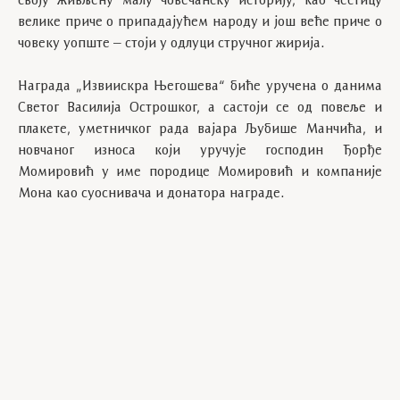
своју живљену малу човечанску историју, као честицу
велике приче о припадајућем народу и још веће приче о
човеку уопште – стоји у одлуци стручног жирија.
Награда „Извиискра Његошева“ биће уручена о данима
Светог Василија Острошког, а састоји се од повеље и
плакете, уметничког рада вајара Љубише Манчића, и
новчаног износа који уручује господин Ђорђе
Момировић у име породице Момировић и компаније
Мона као суоснивача и донатора награде.