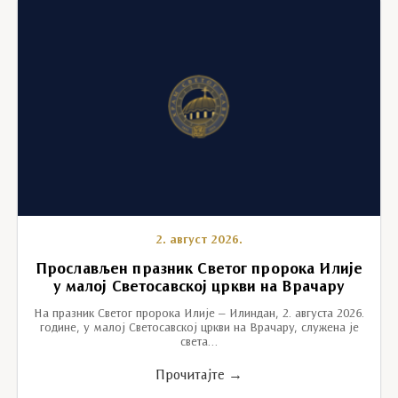
2. август 2026.
Прослављен празник Светог пророка Илије
у малој Светосавској цркви на Врачару
На празник Светог пророка Илије – Илиндан, 2. августа 2026.
године, у малој Светосавској цркви на Врачару, служена је
света…
Прочитајте →