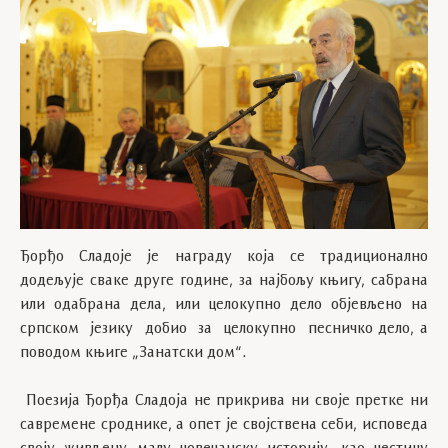
Ђорђо Сладоје је награду која се традиционално
додељује сваке друге године, за најбољу књигу, сабрана
или одабрана дела, или целокупно дело објевљено на
српском језику добио за целокупно песничко дело, а
поводом књиге „Занатски дом“.
Поезија Ђорђа Сладоја не прикрива ни своје претке ни
савремене сроднике, а опет је својствена себи, исповеда