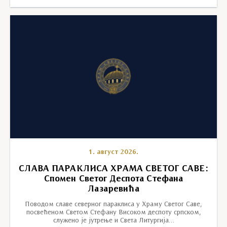
1. август 2026.
СЛАВА ПАРАКЛИСА ХРАМА СВЕТОГ САВЕ:
Спомен Светог Деспота Стефана
Лазаревића
Поводом славе северног параклиса у Храму Светог Саве,
посвећеном Светом Стефану Високом деспоту српском,
служено је јутрење и Света Литургија…