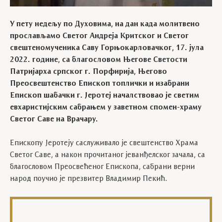
У пету недељу по Духовима, на дан када молитвено
прослављамо Светог Андреја Критског и Светог
свештеномученика Саву Горњокарловачког, 17. јула
2022. године, са благословом Његове Светости
Патријарха српског г. Порфирија, Његово
Преосвештенство Епископ топлички и изабрани
Епископ шабачки г. Јеротеј началствовао је светим
евхаристијским сабрањем у заветном спомен-храму
Светог Саве на Врачару.
Епископу Јеротеју саслуживало је свештенство Храма
Светог Саве, а након прочитаног јеванђелског зачала, са
благословом Преосвећеног Епископа, сабрани верни
народ поучио је презвитер Владимир Пекић.