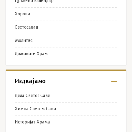
Црквени календар
Хорови
Светосавац
Молитве
Доживите Храм
Издвајамо
Дела Светог Саве
Химна Светом Сави
Историјат Храма