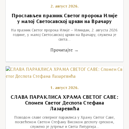
2. август 2026.
Прослављен празник Светог пророка Илије
у малој Светосавској цркви на Врачару
На празник Светог пророка Илије – Илиндан, 2. августа 2026.
године, у малој Светосавској цркви на Врачару, служена је
света…
Прочитајте →
1. август 2026.
СЛАВА ПАРАКЛИСА ХРАМА СВЕТОГ САВЕ:
Спомен Светог Деспота Стефана
Лазаревића
Поводом славе северног параклиса у Храму Светог Саве,
посвећеном Светом Стефану Високом деспоту српском,
служено је јутрење и Света Литургија…