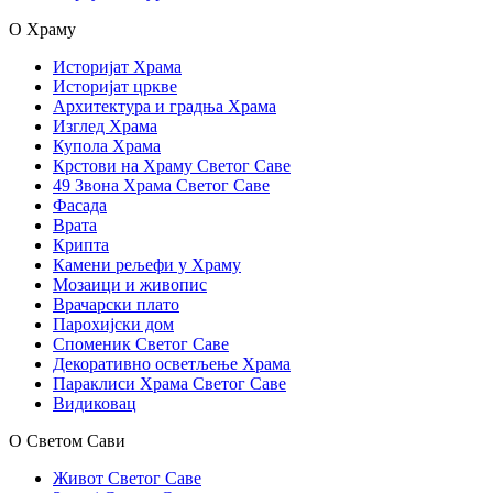
О Храму
Историјат Храма
Историјат цркве
Архитектура и градња Храма
Изглед Храма
Купола Храма
Крстови на Храму Светог Саве
49 Звона Храма Светог Саве
Фасада
Врата
Крипта
Камени рељефи у Храму
Мозаици и живопис
Врачарски плато
Парохијски дом
Споменик Светог Саве
Декоративно осветљење Храма
Параклиси Храма Светог Саве
Видиковац
О Светом Сави
Живот Светог Саве