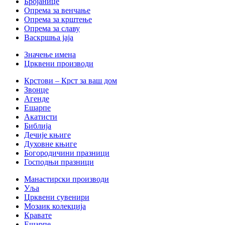
Бројанице
Опрема за венчање
Опрема за крштење
Опрема за славу
Васкршња јаја
Значење имена
Црквени производи
Крстови – Крст за ваш дом
Звонце
Агенде
Ешарпе
Акатисти
Библија
Дечије књиге
Духовне књиге
Богородичини празници
Господњи празници
Манастирски производи
Уља
Црквени сувенири
Мозаик колекција
Кравате
Ешарпе