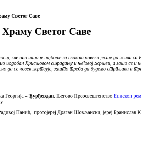
раму Светог Саве
 Храму Светог Саве
т, све оно што је најбоље за свакога човека јесте да живи са 
био подобан Христовом страдању и његовој жртви, а зато се и 
ажно да се човек жртвује, зашто треба да будемо стрпљиви и тр
ка Георгија –
Ђурђевдан
, Његово Преосвештенство
Епископ рем
у.
Радивој Панић, протојереј Драган Шовљански, јереј Бранислав