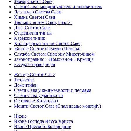
Значај Светог Саве
Свети Сава народни учитељ и просветитељ
Легенде о Светом Сави
Химна Светом Сави
Тропар Светом Сави, Глас 3.
Дела Светог Саве
Студенички типик
Карејски типик
Хиландарски типик Светог Саве
Житије Светог Симеона Немање
Служба Светом Симеону Мироточивом
Законоправило – Номоканон – Крмчија
Беседа о правој вери
Житије Светог Саве
Теодосије
Доментијан
Свети Сава у књижевности и песмама
Свети Сава у уметности
Оснивање Хиландара
Мошти Светог Саве (Спаљивање моштију)
Иконе
Иконе Господа Исуса Христа
Иконе Пресвете Богородице