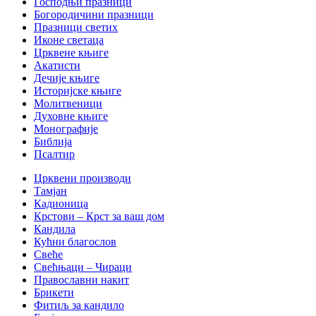
Господњи празници
Богородичини празници
Празници светих
Иконе светаца
Црквене књиге
Акатисти
Дечије књиге
Историјске књиге
Молитвеници
Духовне књиге
Монографије
Библија
Псалтир
Црквени производи
Тамјан
Кадионица
Крстови – Крст за ваш дом
Кандила
Кућни благослов
Свеће
Свећњаци – Чираци
Православни накит
Брикети
Фитиљ за кандило