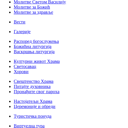
Молитве Светом Василију
Молитве за Божић
Молитве за здравље
Вести
Галерије
Распоред богослужења
Божићна литургија
Васкршња литургија
Културни живот Храма
Светосавац
Хорови
Свештенство Храма
Питајте духовника
Пронађите свог пароха
Настојатељи Храма
Церемоније и обреди
Туристичка понуда
Виртуелна тура