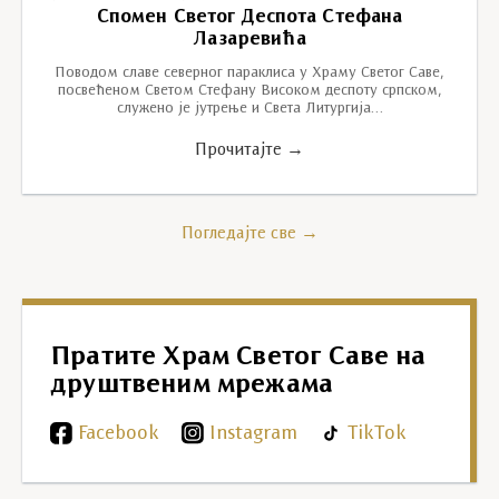
Спомен Светог Деспота Стефана
Лазаревића
Поводом славе северног параклиса у Храму Светог Саве,
посвећеном Светом Стефану Високом деспоту српском,
служено је јутрење и Света Литургија…
Прочитајте →
Погледајте све →
Пратите Храм Светог Саве на
друштвеним мрежама
Facebook
Instagram
TikTok