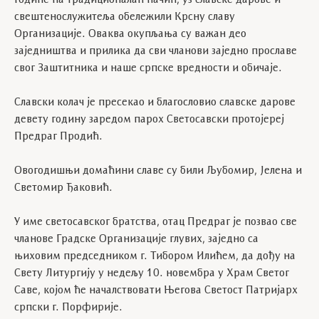
године на традиционалан начин, уз славске дарове и
свештенослужитеља обележили Крсну славу
Организације. Оваква окупљања су важан део
заједништва и прилика да сви чланови заједно прославе
свог Заштитника и наше српске вредности и обичаје.
Славски колач је пресекао и благословио славске дарове
девету годину заредом парох Светосавски протојереј
Предраг Продић.
Овогодишњи домаћини славе су били Љубомир, Јелена и
Светомир Ђаковић.
У име светосавског братства, отац Предраг је позвао све
чланове Градске Организације глувих, заједно са
њиховим председником г. Тибором Илићем, да дођу на
Свету Литургију у недељу 10. новембра у Храм Светог
Саве, којом ће началствовати Његова Светост Патријарх
српски г. Порфирије.