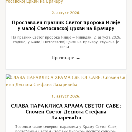
2. август 2026.
Прослављен празник Светог пророка Илије
у малој Светосавској цркви на Врачару
На празник Светог пророка Илије – Илиндан, 2. августа 2026.
године, у малој Светосавској цркви на Врачару, служена је
света…
Прочитајте →
1. август 2026.
СЛАВА ПАРАКЛИСА ХРАМА СВЕТОГ САВЕ:
Спомен Светог Деспота Стефана
Лазаревића
Поводом славе северног параклиса у Храму Светог Саве,
посвећеном Светом Стефану Високом деспоту српском,