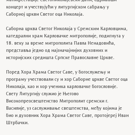
манифестације Светониколајевски дани, одржавши
концерт и учествујући у литургијском сабрању у
Саборној цркви Светог оца Николаја.
Саборна црква Светог Николаја у Сремским Карловцима,
катедрални храм Карловачке митрополије, подигнута у
18. веку за време митрополита Павла Ненадовића,
представља једно од најзначајнијих духовних и
историјских средишта Српске Православне Цркве.
Поред Хора Храма Светог Саве, у богослужењу и
програму учествовали су и хор Саборне цркве Светог оца
Николаја, као и хор ученика карловачке богословије.
Свету Литургију служио је Његово
Високопреосвештенство Митрополит сремски г.
Василије, уз саслуживање свештенства, међу којима је
био и духовник Хора Храма Светог Саве, протојереј Иван
Штрбачки.