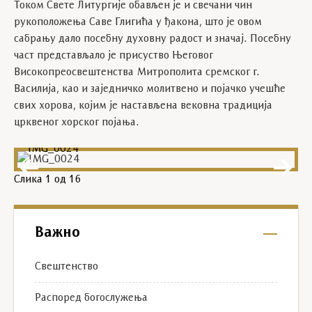
Током Свете Литургије обављен је и свечани чин
рукоположења Саве Глигића у ђакона, што је овом
сабрању дало посебну духовну радост и значај. Посебну
част представљало је присуство Његовог
Високопреосвештенства Митрополита сремског г.
Василија, као и заједничко молитвено и појачко учешће
свих хорова, којим је настављена вековна традиција
црквеног хорског појања.
IMG_0024
Слика
1
од 16
Важно
Свештенство
Распоред богослужења