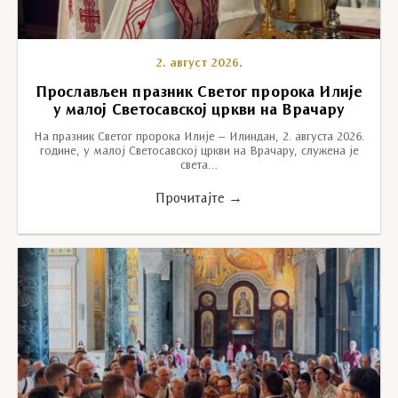
2. август 2026.
Прослављен празник Светог пророка Илије
у малој Светосавској цркви на Врачару
На празник Светог пророка Илије – Илиндан, 2. августа 2026.
године, у малој Светосавској цркви на Врачару, служена је
света…
Прочитајте →