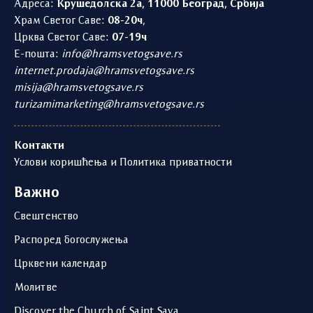
Адреса:
Крушедолска 2а, 11000 Београд, Србија
Храм Светог Саве:
08-20ч
,
Црква Светог Саве:
07-19ч
Е-пошта:
info@hramsvetogsave.rs
internet.prodaja@hramsvetogsave.rs
misija@hramsvetogsave.rs
turizamimarketing@hramsvetogsave.rs
Контакти
Услови коришћења и Политика приватности
Важно
Свештенство
Распоред богослужења
Црквени календар
Молитве
Discover the Church of Saint Sava