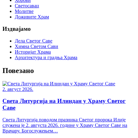
Хорови
Светосавац
Молитве
Доживите Храм
Издвајамо
Дела Светог Саве
Химна Светом Сави
Историјат Храма
Архитектура и градња Храма
Повезано
2. август 2026.
Света Литургија на Илиндан у Храму Светог
Саве
Света Литургија поводом празника Светог пророка Илије
служена је 2. августа 2026. године у Храму Светог Саве на
Врачару. Богослужењем…