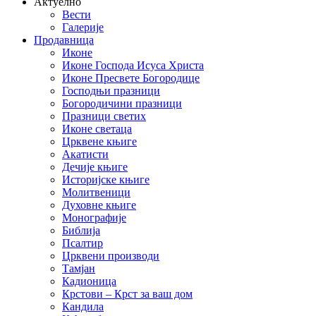
Актуелно
Вести
Галерије
Продавница
Иконе
Иконе Господа Исуса Христа
Иконе Пресвете Богородице
Господњи празници
Богородичини празници
Празници светих
Иконе светаца
Црквене књиге
Акатисти
Дечије књиге
Историјске књиге
Молитвеници
Духовне књиге
Монографије
Библија
Псалтир
Црквени производи
Тамјан
Кадионица
Крстови – Крст за ваш дом
Кандила