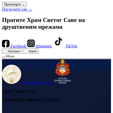
Прочитајте →
Погледајте све →
Пратите Храм Светог Саве на
друштвеним мрежама
Facebook
Instagram
TikTok
Претрага
Корпа
Мени
Храм Светог Саве
Храм Светог Саве
ДА БИСМО МИ ПОСТОЈАЛИ