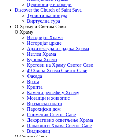
Церемоније и обреди
Discover the Church of Saint Sava
Туристичка понуда
Виртуелна тура
О Храму и Светом Сави
О Храму
Историјат Храма
Историјат цркве
Архитектура и градња Храма
Изглед Храма
Купола Храма
Крстови на Храму Светог Саве
49 Звона Храма Светог Саве
Фасада
Врата
Крипта
Камени рељефи у Храму
Мозаици и живопис
Врачарски плато
Парохијски дом
Споменик Светог Саве
Декоративно осветљење Храма
Параклиси Храма Светог Саве
Видиковац
О Светом Сави