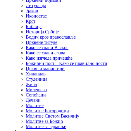
Црквени појмови
Литургија
Ђакон
Иконостас
Крст
Библија
Историја Србије
Водич кроз православље
Црквене титуле
Како се слави Васкрс
Како се слави слава
Како изгледа причешће
Божићни пост – Како се правилно пости
Цркве и манастири
Хиландар
Студеница
Жича
Милешева
Сопоћани
Дечани
Молитве
Молитве Богородици
Молитве Светом Василију
Молитве за Божић
Молитве за здравље