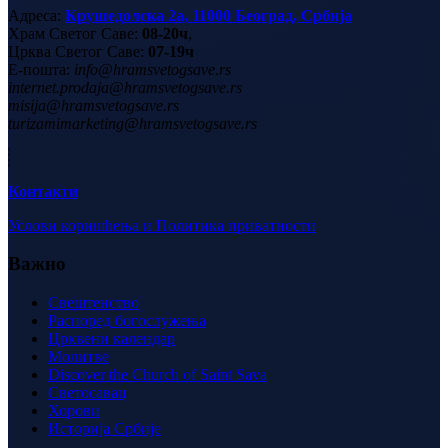
Адреса:
Крушедолска 2а, 11000 Београд, Србија
Храм Светог Саве:
08-20ч
,
Црква Светог Саве:
07-19ч
Е-пошта:
info@hramsvetogsave.rs
internet.prodaja@hramsvetogsave.rs
misija@hramsvetogsave.rs
turizamimarketing@hramsvetogsave.rs
Контакти
Услови коришћења и Политика приватности
Важно
Свештенство
Распоред богослужења
Црквени календар
Молитве
Discover the Church of Saint Sava
Светосавац
Хорови
Историја Србије