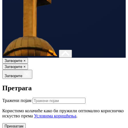
Затворите
×
Затворите
×
Затворите
Претрага
Тражени појам
Користимо колачиће како би пружили оптимално корисничко
искуство према
Условима коришћења
.
Прихватам