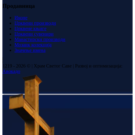
Продавница
Иконе
Црквени производи
Црквене књиге
Црквени сувенири
Манастирски производи
Мозаик колекција
Значење имена
1219 - 2026 © | Храм Светог Саве | Развој и оптимизација:
Авокадо