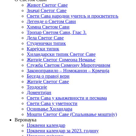
Живот Светог Саве
Значај Светог Саве
Свети Сава народни учитељ и просветитељ
Легенде о Светом Сави
Химна Светом Сави
Тропар Светом Сави, Глас 3.
Дела Светог Саве
Студенички типик
Карејски типик
Хиландарски типик Светог Саве
Житије Светог Симеона Немање
Служба Светом Симеону Мироточивом
Законоправило – Номоканон – Крмчија
Беседа о правој вери
Житије Светог Саве
Теодосије
Доментијан
Свети Сава у књижевности и песмама
Свети Сава у уметности
Оснивање Хиландара
Мошти Светог Саве (Спаљивање моштију)
Веронаука
Црквени календар
Црквени календар за 2023. годину