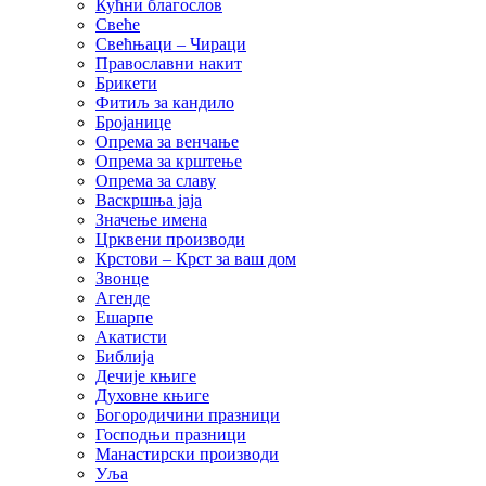
Кућни благослов
Свеће
Свећњаци – Чираци
Православни накит
Брикети
Фитиљ за кандило
Бројанице
Опрема за венчање
Опрема за крштење
Опрема за славу
Васкршња јаја
Значење имена
Црквени производи
Крстови – Крст за ваш дом
Звонце
Агенде
Ешарпе
Акатисти
Библија
Дечије књиге
Духовне књиге
Богородичини празници
Господњи празници
Манастирски производи
Уља