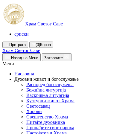
Храм Светог Саве
српски
Претрага
(0)
Корпа
Храм Светог Саве
Назад на Мени
Затворите
Мени
Насловна
Духовни живот и богослужење
Распоред богослужења
Божићна литургија
Васкршња литургија
Културни живот Храма
Светосавац
Хорови
Свештенство Храма
Питајте духовника
Пронађите свог пароха
Настојатељи Храма