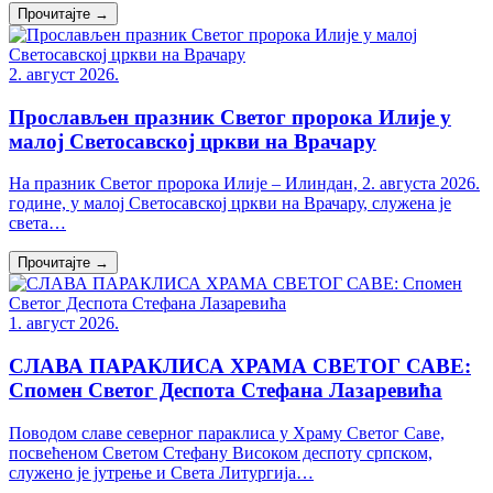
Прочитајте →
2. август 2026.
Прослављен празник Светог пророка Илије у
малој Светосавској цркви на Врачару
На празник Светог пророка Илије – Илиндан, 2. августа 2026.
године, у малој Светосавској цркви на Врачару, служена је
света…
Прочитајте →
1. август 2026.
СЛАВА ПАРАКЛИСА ХРАМА СВЕТОГ САВЕ:
Спомен Светог Деспота Стефана Лазаревића
Поводом славе северног параклиса у Храму Светог Саве,
посвећеном Светом Стефану Високом деспоту српском,
служено је јутрење и Света Литургија…