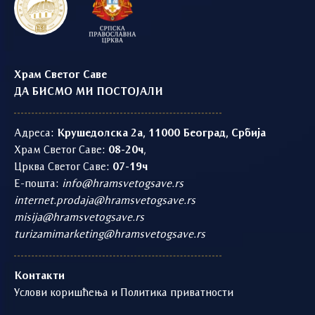
Храм Светог Саве
ДА БИСМО МИ ПОСТОЈАЛИ
Адреса:
Крушедолска 2а, 11000 Београд, Србија
Храм Светог Саве:
08-20ч
,
Црква Светог Саве:
07-19ч
Е-пошта:
info@hramsvetogsave.rs
internet.prodaja@hramsvetogsave.rs
misija@hramsvetogsave.rs
turizamimarketing@hramsvetogsave.rs
Контакти
Услови коришћења и Политика приватности