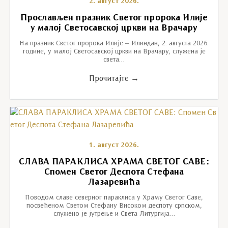
2. август 2026.
Прослављен празник Светог пророка Илије
у малој Светосавској цркви на Врачару
На празник Светог пророка Илије – Илиндан, 2. августа 2026.
године, у малој Светосавској цркви на Врачару, служена је
света…
Прочитајте →
1. август 2026.
СЛАВА ПАРАКЛИСА ХРАМА СВЕТОГ САВЕ:
Спомен Светог Деспота Стефана
Лазаревића
Поводом славе северног параклиса у Храму Светог Саве,
посвећеном Светом Стефану Високом деспоту српском,
служено је јутрење и Света Литургија…