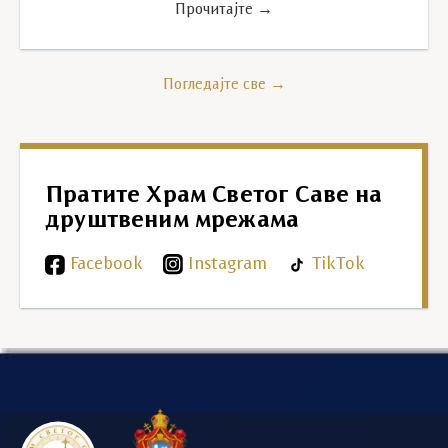
Прочитајте →
Погледајте све →
Пратите Храм Светог Саве на
друштвеним мрежама
Facebook
Instagram
TikTok