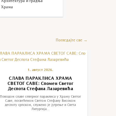
Архитектура и градња
Храма
Погледајте све →
1. август 2026.
СЛАВА ПАРАКЛИСА ХРАМА
СВЕТОГ САВЕ: Спомен Светог
Деспота Стефана Лазаревића
Поводом славе северног параклиса у Храму Светог
Саве, посвећеном Светом Стефану Високом
деспоту српском, служено је јутрење и Света
Литургија…