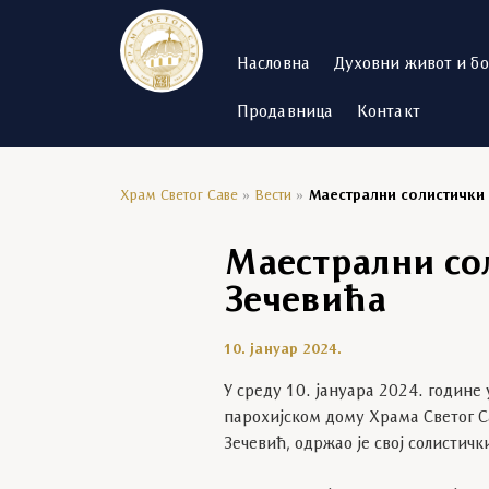
Насловна
Духовни живот и б
Продавница
Контакт
Храм Светог Саве
»
Вести
»
Маестрални солистички 
Маестрални со
Зечевића
10. јануар 2024.
У среду 10. јануара 2024. године
парохијском дому Храма Светог С
Зечевић, одржао је свој солистичк