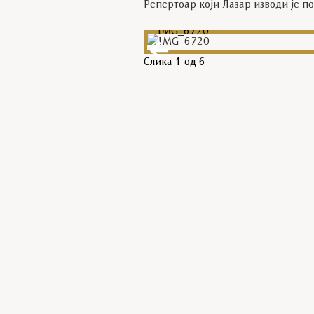
Репертоар који Лазар изводи је п
IMG_6720
Слика
1
од 6