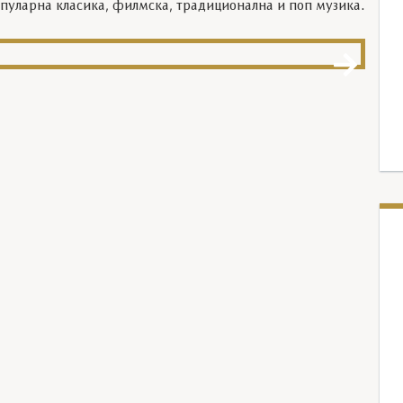
опуларна класика, филмска, традиционална и поп музика.
IM