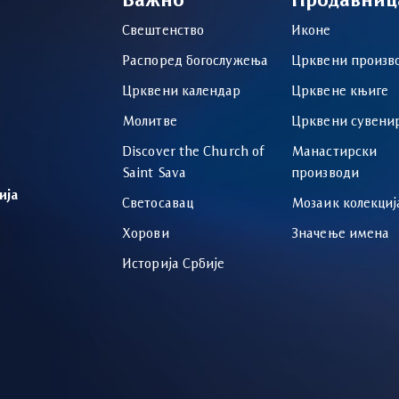
Важно
Продавниц
Свештенство
Иконе
Распоред богослужења
Црквени произв
Црквени календар
Црквене књиге
Молитве
Црквени сувени
Discover the Church of
Манастирски
Saint Sava
производи
ија
Светосавац
Мозаик колекциј
Хорови
Значење имена
Историја Србије