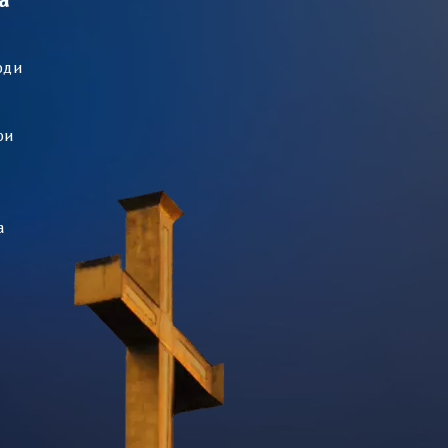
а
оди
ри
а