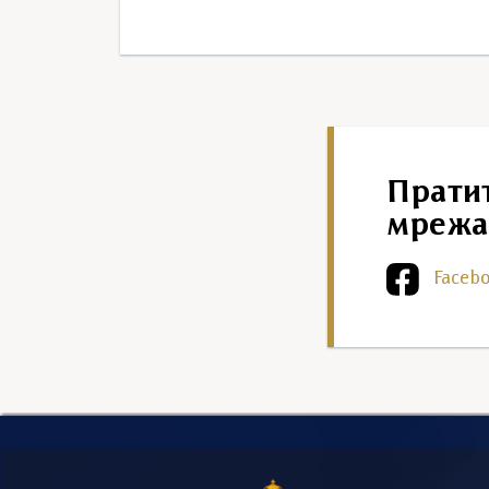
Прати
мрежа
Faceb