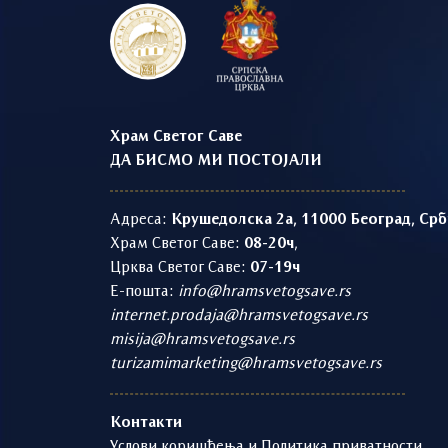
Храм Светог Саве
ДА БИСМО МИ ПОСТОЈАЛИ
Адреса:
Крушедолска 2а, 11000 Београд, Срб
Храм Светог Саве:
08-20ч
,
Црква Светог Саве:
07-19ч
Е-пошта:
info@hramsvetogsave.rs
internet.prodaja@hramsvetogsave.rs
misija@hramsvetogsave.rs
turizamimarketing@hramsvetogsave.rs
Контакти
Услови коришћења и Политика приватности