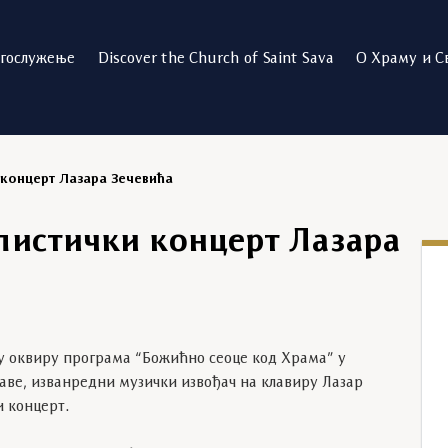
огослужење
Discover the Church of Saint Sava
О Храму и С
концерт Лазара Зечевића
листички концерт Лазара
 у оквиру програма “Божићно сеоце код Храма” у
аве, изванредни музички извођач на клавиру Лазар
и концерт.