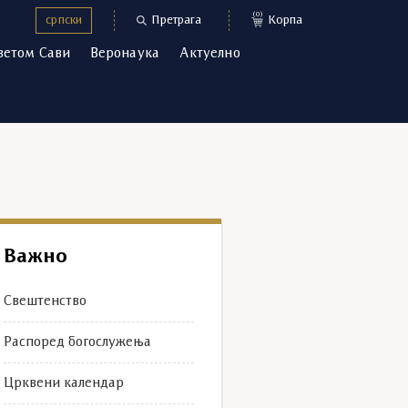
(0)
српски
Претрага
Корпа
ветом Сави
Веронаука
Актуелно
Важно
Свештенство
Распоред богослужења
Црквени календар