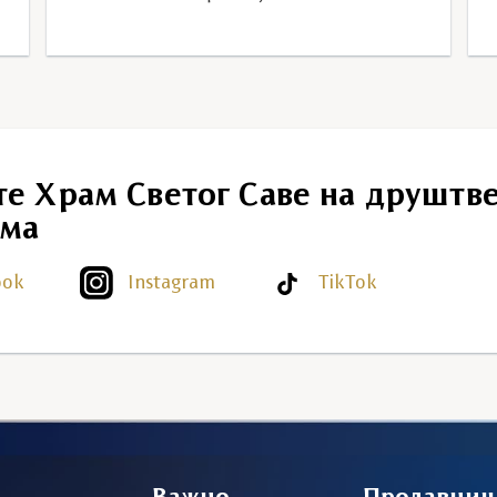
те Храм Светог Саве на друштв
ма
ook
Instagram
TikTok