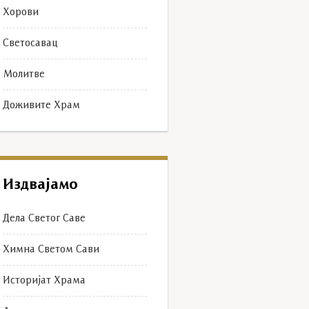
Хорови
G_6721
Светосавац
Молитве
Доживите Храм
Издвајамо
Дела Светог Саве
Химна Светом Сави
Историјат Храма