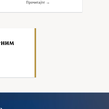
Прочитајте →
еним