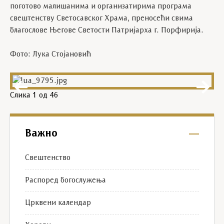
поготово малишанима и организатирима програма
свештенству Светосавског Храма, преносећи свима
благослове Његове Светости Патријарха г. Порфирија.
Фото: Лука Стојановић
Слика
1
од 46
Важно
Свештенство
Распоред богослужења
Црквени календар