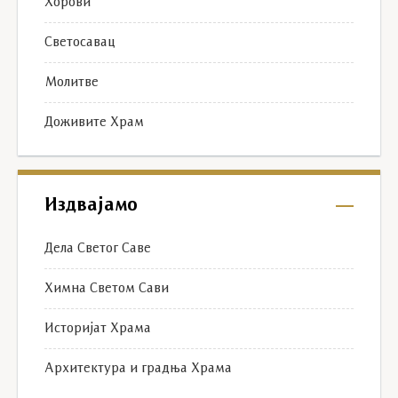
Хорови
Светосавац
Молитве
Доживите Храм
Издвајамо
Дела Светог Саве
Химна Светом Сави
Историјат Храма
Архитектура и градња Храма