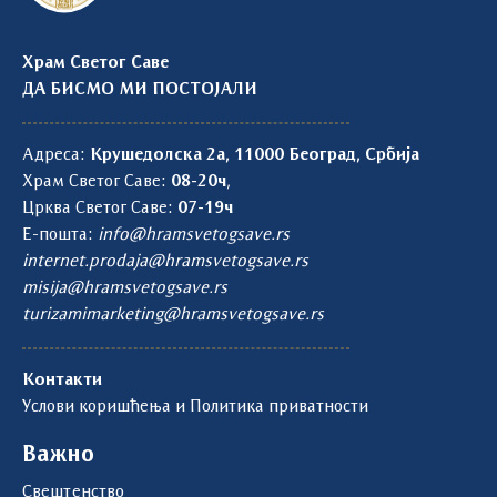
Храм Светог Саве
ДА БИСМО МИ ПОСТОЈАЛИ
Адреса:
Крушедолска 2а, 11000 Београд, Србија
Храм Светог Саве:
08-20ч
,
Црква Светог Саве:
07-19ч
Е-пошта:
info@hramsvetogsave.rs
internet.prodaja@hramsvetogsave.rs
misija@hramsvetogsave.rs
turizamimarketing@hramsvetogsave.rs
Контакти
Услови коришћења и Политика приватности
Важно
Свештенство