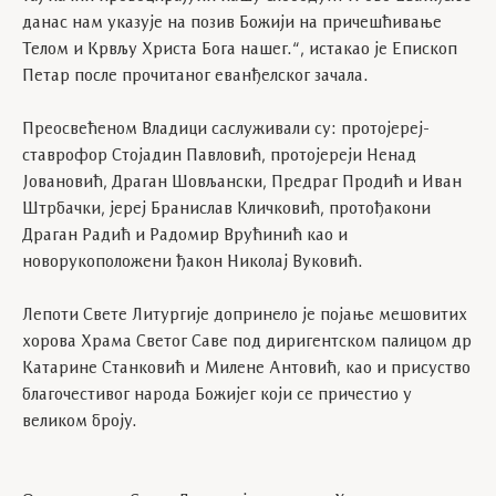
данас нам указује на позив Божији на причешћивање
Телом и Крвљу Христа Бога нашег.“, истакао је Епископ
Петар после прочитаног еванђелског зачала.
Преосвећеном Владици саслуживали су: протојереј-
ставрофор Стојадин Павловић, протојереји Ненад
Јовановић, Драган Шовљански, Предраг Продић и Иван
Штрбачки, јереј Бранислав Кличковић, протођакони
Драган Радић и Радомир Врућинић као и
новорукоположени ђакон Николај Вуковић.
Лепоти Свете Литургије допринело је појање мешовитих
хорова Храма Светог Саве под диригентском палицом др
Катарине Станковић и Милене Антовић, као и присуство
благочестивог народа Божијег који се причестио у
великом броју.