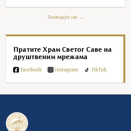
Погледајте све →
Пратите Храм Светог Саве на
друштвеним мрежама
Facebook
Instagram
TikTok