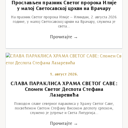
Прослављен празник Светог пророка Илије
у малој Светосавској цркви на Врачару
На празник Светог пророка Илије – Илиндан, 2. августа 2026.
године, у малој Светосавској цркви на Врачару, служена је
света…
Прочитајте →
1. август 2026.
СЛАВА ПАРАКЛИСА ХРАМА СВЕТОГ САВЕ:
Спомен Светог Деспота Стефана
Лазаревића
Поводом славе северног параклиса у Храму Светог Саве,
посвећеном Светом Стефану Високом деспоту српском,
служено је јутрење и Света Литургија…
Прочитајте →