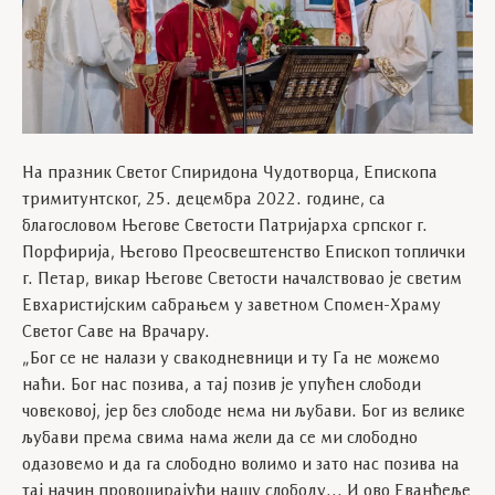
На празник Светог Спиридона Чудотворца, Епископа
тримитунтског, 25. децембра 2022. године, са
благословом Његове Светости Патријарха српског г.
Порфирија, Његово Преосвештенство Епископ топлички
г. Петар, викар Његове Светости началствовао је светим
Евхаристијским сабрањем у заветном Спомен-Храму
Светог Саве на Врачару.
„Бог се не налази у свакодневници и ту Га не можемо
наћи. Бог нас позива, а тај позив је упућен слободи
човековој, јер без слободе нема ни љубави. Бог из велике
љубави према свима нама жели да се ми слободно
одазовемо и да га слободно волимо и зато нас позива на
тај начин провоцирајући нашу слободу… И ово Еванђеље