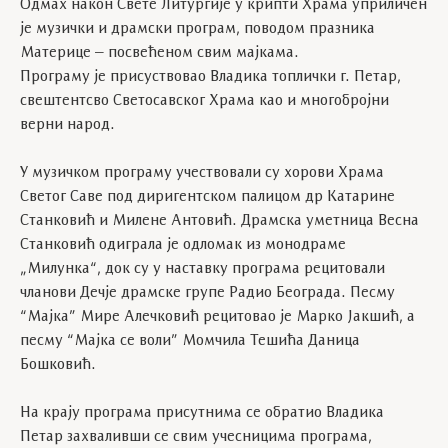
Одмах након Свете Литургије у крипти Храма уприличен
је музички и драмски програм, поводом празника
Материце – посвећеном свим мајкама.
Програму је присуствовао Владика топлички г. Петар,
свештентсво Светосавског Храма као и многобројни
верни народ.
У музичком програму учествовали су хорови Храма
Светог Саве под диригентском палицом др Катарине
Станковић и Милене Антовић. Драмска уметница Весна
Станковић одиграла је одломак из монодраме
„Милунка“, док су у наставку програма рецитовали
чланови Дечје драмске групе Радио Београда. Песму
“Мајка” Мире Алечковић рецитовао је Марко Јакшић, а
песму “Мајка се воли” Момчила Тешића Даница
Бошковић.
На крају програма присутнима се обратио Владика
Петар захваливши се свим учесницима програма,