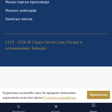
Манастирски производи
Мозаик колекција
Значење имена
1219 - 2026 © | Храм Светог Саве | Развој и
оптимизација:
Авокадо
Користимо колачиће како би пружили оптимално
Прихватам
корисничко искуство према
Условима коришћења
.
Мени