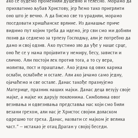
ако се будемо променили душевно и телесно. Морамо да
прихватимо љубав Христову, јер ћемо тако пригрлити
оно што је вечно. А да бисмо све то урадили, морамо
поседовати хришћанске врлине. Из данашње приче
видимо пут којим треба да идемо, јер сви смо ми добили
позив да седнемо за трпезу Господњу, али је потребно да
дамо и свој одзив. Ако пустимо зло да уђе у наше срце,
оно ће се у нама пројавити у немиру, бесу, зависти и
слично. Али постоји лек против тога, а то су вера,
молитва, пост и праштање. Ако једна од ових карика
ослаби, ослабиће и остале. Али ако јачамо само једну,
ојачаћемо и све остале. Данас такође празнујемо
Материце, празник наших мајки. Данас деца везују своје
мајке, а мајке их дарују поклонима. Симболика овог
везивања и одвезивања представља нас који смо били
везани грехом, али нас је Христос својим доласком
одрешио тог греха. Данас, назвати се мајком је велика
част.” – истакао је отац Драган у својој беседи.