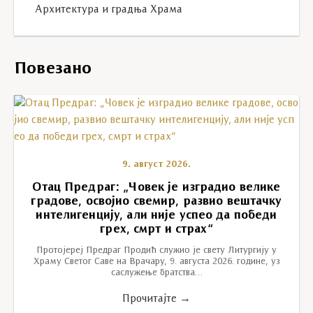
Архитектура и градња Храма
Повезано
9. август 2026.
Отац Предраг: „Човек је изградио велике
градове, освојио свемир, развио вештачку
интелигенцију, али није успео да победи
грех, смрт и страх“
Протојереј Предраг Продић служио је свету Литургију у
Храму Светог Саве на Врачару, 9. августа 2026. године, уз
саслужење братства…
Прочитајте →