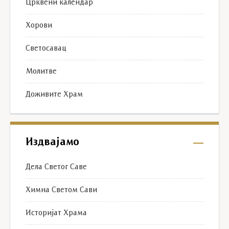
Црквени календар
Хорови
Светосавац
Молитве
Доживите Храм
Издвајамо
Дела Светог Саве
Химна Светом Сави
Историјат Храма