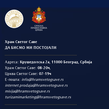
Храм Светог Саве
ДА БИСМО МИ ПОСТОЈАЛИ
Адреса:
Крушедолска 2а, 11000 Београд, Србија
Храм Светог Саве:
08-20ч
,
Црква Светог Саве:
07-19ч
Е-пошта:
info@hramsvetogsave.rs
internet.prodaja@hramsvetogsave.rs
misija@hramsvetogsave.rs
turizamimarketing@hramsvetogsave.rs