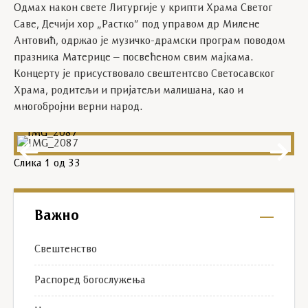
Одмах након свете Литургије у крипти Храма Светог
Саве, Дечији хор „Растко” под управом др Милене
Антовић, одржао је музичко-драмски програм поводом
празника Материце – посвећеном свим мајкама.
Концерту је присуствовало свештентсво Светосавског
Храма, родитељи и пријатељи малишана, као и
многобројни верни народ.
IMG_2087
Слика
1
од 33
Важно
Свештенство
Распоред богослужења