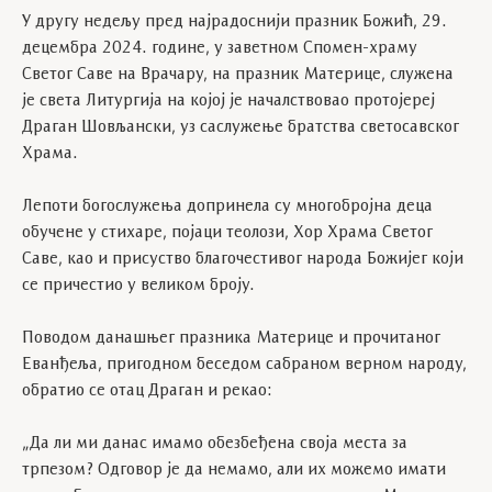
У другу недељу пред најрадоснији празник Божић, 29.
децембра 2024. године, у заветном Спомен-храму
Светог Саве на Врачару, на празник Материце, служена
је света Литургија на којој је началствовао протојереј
Драган Шовљански, уз саслужење братства светосавског
Храма.
Лепоти богослужења допринела су многобројна деца
обучене у стихаре, појаци теолози, Хор Храма Светог
Саве, као и присуство благочестивог народа Божијег који
се причестио у великом броју.
Поводом данашњег празника Материце и прочитаног
Еванђеља, пригодном беседом сабраном верном народу,
обратио се отац Драган и рекао:
„Да ли ми данас имамо обезбеђена своја места за
трпезом? Одговор је да немамо, али их можемо имати