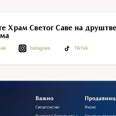
те Храм Светог Саве на друштв
ма
ook
Instagram
TikTok
Важно
Продавниц
Свештенство
Иконе