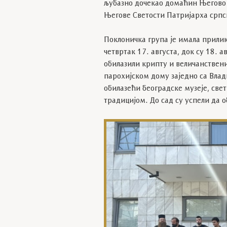
љубазно дочекао домаћин Његово 
Његове Светости Патријарха српс
Поклоничка група је имала прилик
четвртак 17. августа, док су 18. 
обилазили крипту и величанствен
парохијском дому заједно са Влад
обилазећи београдске музеје, све
традицијом. До сад су успели да