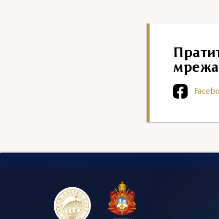
Прати
мрежа
Faceb