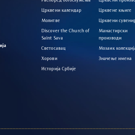
Распоред богослужења
Црквени произв
Црквени календар
Црквене књиге
Молитве
Црквени сувени
Discover the Church of
Манастирски
Saint Sava
производи
ија
Светосавац
Мозаик колекциј
Хорови
Значење имена
Историја Србије