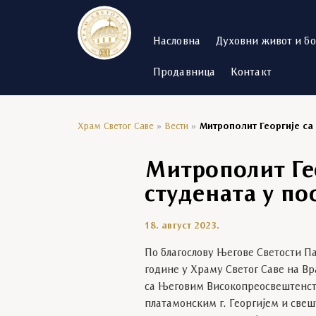
Насловна
Духовни живот и б
Продавница
Контакт
Храм Светог Саве
»
Вести
»
Митрополит Георгије са 
Митрополит Ге
студената у по
18. август 2023.
По благослову Његове Светости Па
године у Храму Светог Саве на Вр
са Његовим Високопреосвештенст
платамонским г. Георгијем и свешт