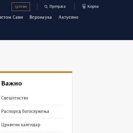
(0)
српски
Претрага
Корпа
ветом Сави
Веронаука
Актуелно
Важно
Свештенство
Распоред богослужења
Црквени календар