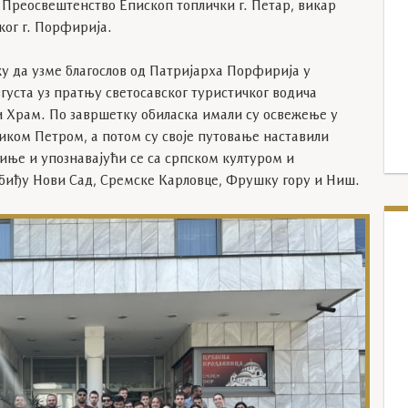
Преосвештенство Епископ топлички г. Петар, викар
ког г. Порфирија.
у да узме благослов од Патријарха Порфирија у
августа уз пратњу светосавског туристичког водича
и Храм. По завршетку обиласка имали су освежење у
иком Петром, а потом су своје путовање наставили
тиње и упознавајући се са српском културом и
 обиђу Нови Сад, Сремске Карловце, Фрушку гору и Ниш.