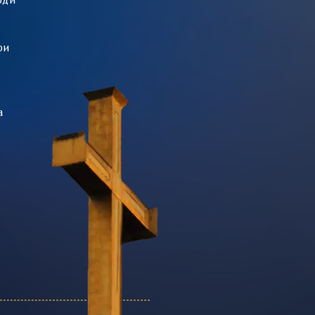
оди
ри
а