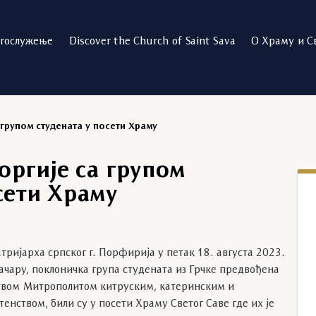
огослужење
Discover the Church of Saint Sava
О Храму и С
групом студената у посети Храму
оргије са групом
сети Храму
тријарха српског г. Порфирија у петак 18. августа 2023.
ачару, поклоничка група студената из Грчке предвођена
вом Митрополитом китруским, катеринским и
енством, били су у посети Храму Светог Саве где их је