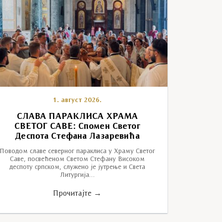
1. август 2026.
СЛАВА ПАРАКЛИСА ХРАМА
СВЕТОГ САВЕ: Спомен Светог
Деспота Стефана Лазаревића
Поводом славе северног параклиса у Храму Светог
Саве, посвећеном Светом Стефану Високом
деспоту српском, служено је јутрење и Света
Литургија…
Прочитајте →