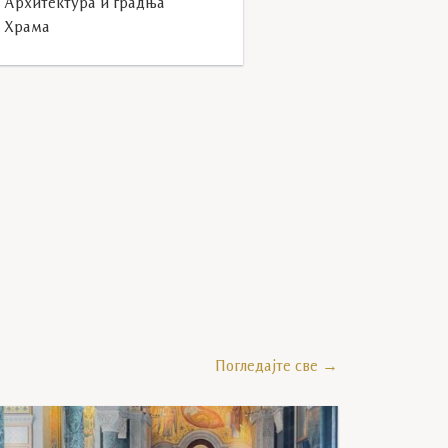
Архитектура и градња
Храма
G_0876
Погледајте све →