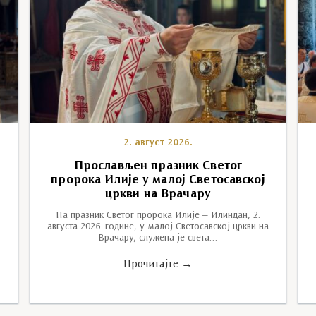
2. август 2026.
у
Прослављен празник Светог
пророка Илије у малој Светосавској
цркви на Врачару
На празник Светог пророка Илије – Илиндан, 2.
августа 2026. године, у малој Светосавској цркви на
Врачару, служена је света…
Прочитајте →