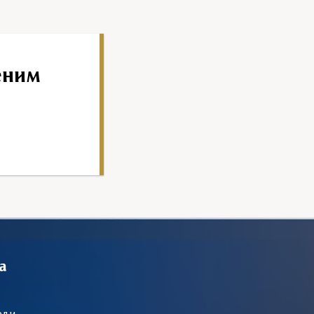
еним
а