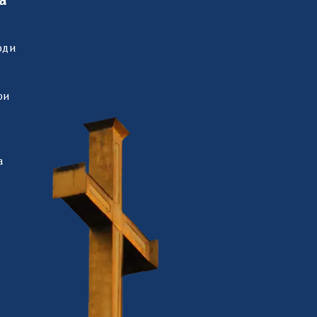
а
оди
ри
а