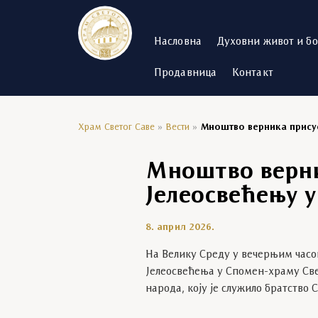
Насловна
Духовни живот и б
Продавница
Контакт
Храм Светог Саве
»
Вести
»
Мноштво верника присус
Мноштво верни
Јелеосвећењу у
8. април 2026.
На Велику Среду у вечерњим часов
Јелеосвећења у Спомен-храму Свет
народа, коју је служило братство 