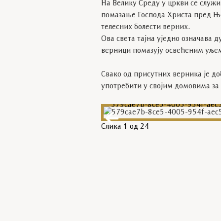
На Велику Среду у цркви се служи
помазање Господа Христа пред Њ
телесних болести верних.
Ова света тајна уједно означава 
верници помазују освећеним уљем
Свако од присутних верника је до
употребити у својим домовима за 
579cae7b-8ce5-4005-954f-aec
Слика
1
од 24