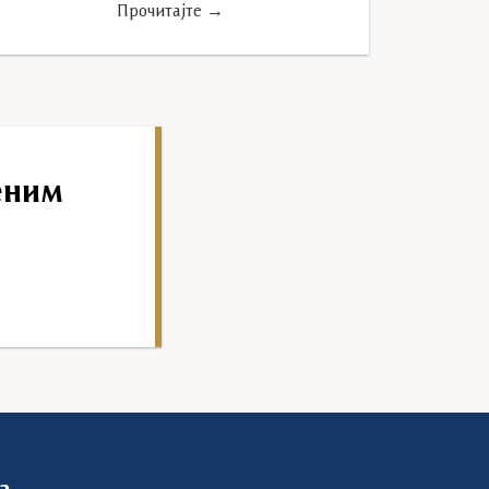
Прочитајте →
еним