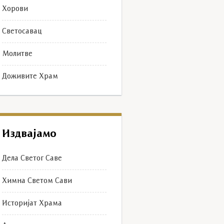
Хорови
Светосавац
Молитве
Доживите Храм
5bf4be-71ac-4113-b227-2a0109390d34
Издвајамо
Дела Светог Саве
Химна Светом Сави
Историјат Храма