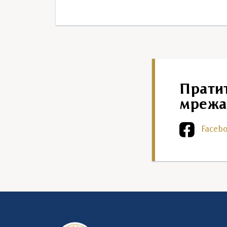
Прати
мрежа
Faceb