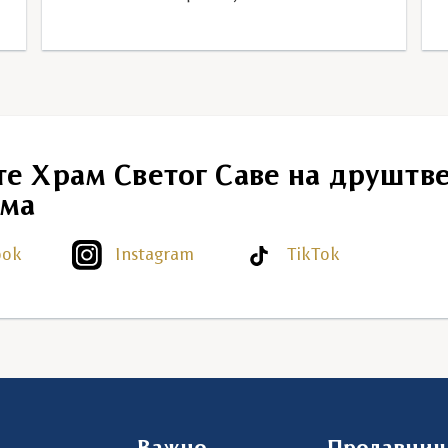
те Храм Светог Саве на друштв
ма
ook
Instagram
TikTok