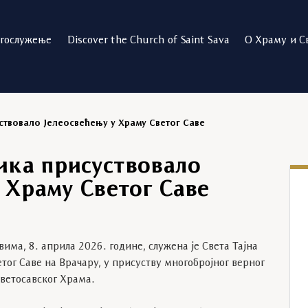
огослужење
Discover the Church of Saint Sava
О Храму и С
твовало Јелеосвећењу у Храму Светог Саве
ка присуствовало
 Храму Светог Саве
има, 8. априла 2026. године, служена је Света Тајна
ог Саве на Врачару, у присуству многобројног верног
Светосавског Храма.