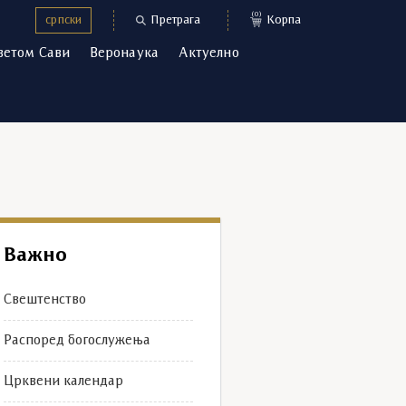
(0)
српски
Претрага
Корпа
ветом Сави
Веронаука
Актуелно
Важно
Свештенство
Распоред богослужења
Црквени календар