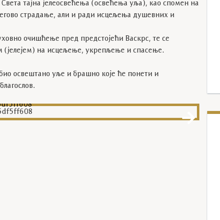
 Света тајна јелеосвећења (освећења уља), као спомен на
егово страдање, али и ради исцељења душевних и
духовно очишћење пред предстојећи Васкрс, те се
 (јелејем) на исцељење, укрепљење и спасење.
био освештано уље и брашно које ће понети и
благослов.
5df5ff608
2a