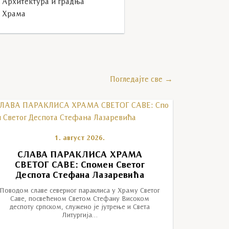
Архитектура и градња
Храма
Погледајте све →
1. август 2026.
СЛАВА ПАРАКЛИСА ХРАМА
СВЕТОГ САВЕ: Спомен Светог
Деспота Стефана Лазаревића
Поводом славе северног параклиса у Храму Светог
Саве, посвећеном Светом Стефану Високом
деспоту српском, служено је јутрење и Света
Литургија…