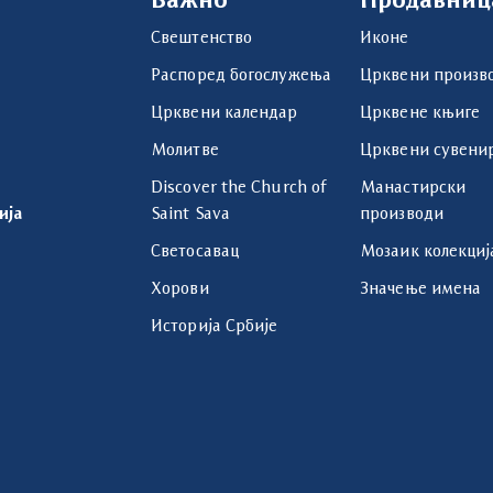
Важно
Продавниц
Свештенство
Иконе
Распоред богослужења
Црквени произв
Црквени календар
Црквене књиге
Молитве
Црквени сувени
Discover the Church of
Манастирски
ија
Saint Sava
производи
Светосавац
Мозаик колекциј
Хорови
Значење имена
Историја Србије