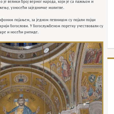
је велики број верног народа, који је са пажњом и
жењу, узносећи заједничке молитве.
ифоним појањем, за једном певницом су појали појци
тарији богослови. У богослужбеном поретку учествовали су
харе и носећи рипиде.