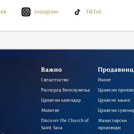
ook
Instagram
TikTok
Важно
Продавниц
Свештенство
Иконе
Распоред богослужења
Црквени произв
Црквени календар
Црквене књиге
Молитве
Црквени сувени
Discover the Church of
Манастирски
Saint Sava
производи