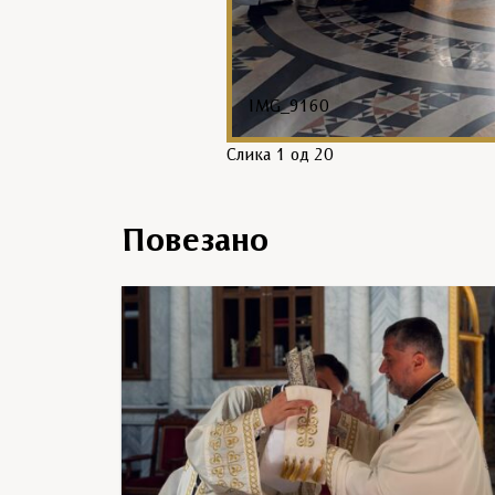
IMG_9160
Слика
1
од 20
Повезано