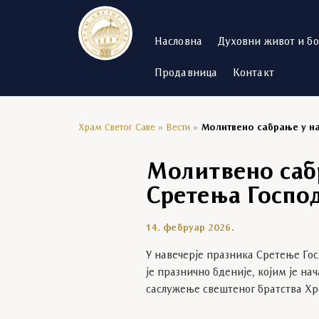
Насловна
Духовни живот и б
Продавница
Контакт
Храм Светог Саве
»
Вести
»
Молитвено сабрање у на
Молитвено саб
Сретења Господ
14. фебруар 2026.
У навечерје празника Сретење Го
је празнично бденије, којим је н
саслужење свештеног братства Хр