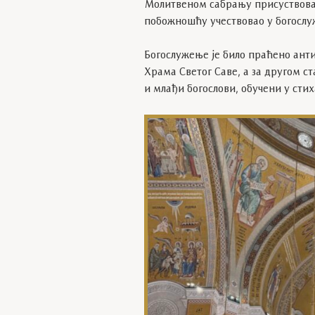
Молитвеном сабрању присуствовао 
побожношћу учествовао у богослу
Богослужење је било праћено ант
Храма Светог Саве, а за другом с
и млађи богослови, обучени у сти