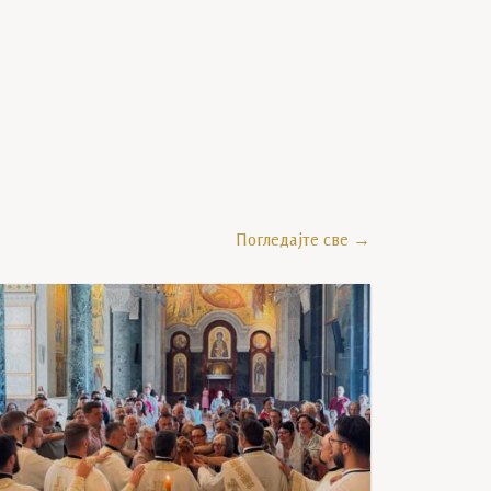
G_9081
Погледајте све →