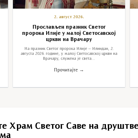
2. август 2026.
у
Прослављен празник Светог
пророка Илије у малој Светосавској
цркви на Врачару
На празник Светог пророка Илије – Илиндан, 2.
августа 2026. године, у малој Светосавској цркви на
Врачару, служена је света…
Прочитајте →
те Храм Светог Саве на друштв
ма