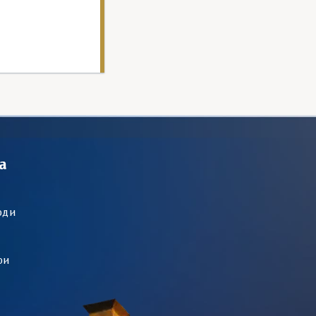
а
оди
ри