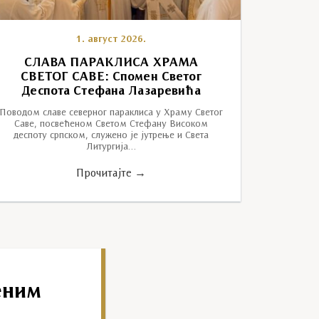
1. август 2026.
СЛАВА ПАРАКЛИСА ХРАМА
СВЕТОГ САВЕ: Спомен Светог
Деспота Стефана Лазаревића
Поводом славе северног параклиса у Храму Светог
Саве, посвећеном Светом Стефану Високом
деспоту српском, служено је јутрење и Света
Литургија…
Прочитајте →
еним