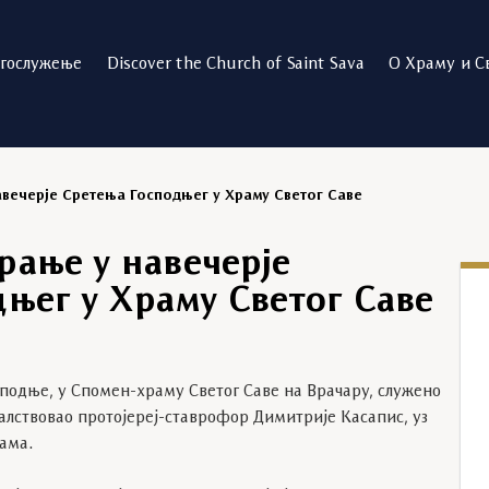
огослужење
Discover the Church of Saint Sava
О Храму и С
вечерје Сретења Господњег у Храму Светог Саве
рање у навечерје
њег у Храму Светог Саве
сподње, у Спомен-храму Светог Саве на Врачару, служено
ачалствовао протојереј-ставрофор Димитрије Касапис, уз
ама.