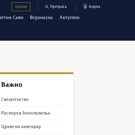
(0)
српски
Претрага
Корпа
ветом Сави
Веронаука
Актуелно
Важно
Свештенство
Распоред богослужења
Црквени календар