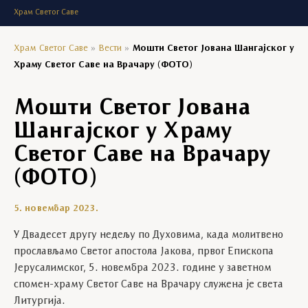
Храм Светог Саве
Храм Светог Саве
»
Вести
»
Мошти Светог Јована Шангајског у
Храму Светог Саве на Врачару (ФОТО)
Мошти Светог Јована
Шангајског у Храму
Светог Саве на Врачару
(ФОТО)
5. новембар 2023.
У Двадесет другу недељу по Духовима, када молитвено
прослављамо Светог апостола Јакова, првог Епископа
Јерусалимског, 5. новембра 2023. године у заветном
спомен-храму Светог Саве на Врачару служена је света
Литургија.