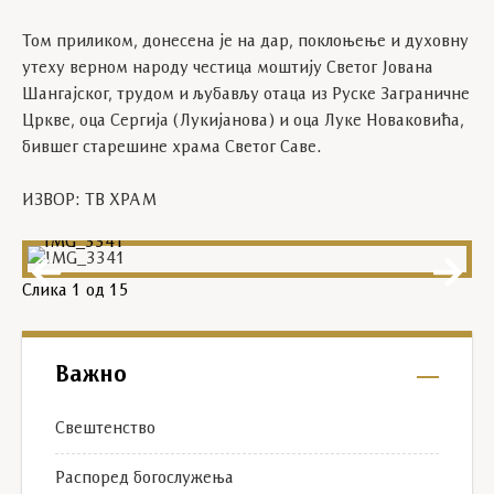
Том приликом, донесена је на дар, поклоњење и духовну
утеху верном народу честица моштију Светог Јована
Шангајског, трудом и љубављу отаца из Руске Заграничне
Цркве, оца Сергија (Лукијанова) и оца Луке Новаковића,
бившег старешине храма Светог Саве.
ИЗВОР: ТВ ХРАМ
IMG_3341
Слика
1
од 15
Важно
Свештенство
Распоред богослужења