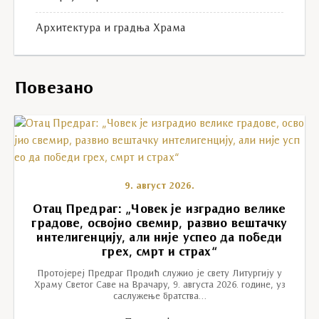
Архитектура и градња Храма
Повезано
9. август 2026.
Отац Предраг: „Човек је изградио велике
градове, освојио свемир, развио вештачку
интелигенцију, али није успео да победи
грех, смрт и страх“
Протојереј Предраг Продић служио је свету Литургију у
Храму Светог Саве на Врачару, 9. августа 2026. године, уз
саслужење братства…