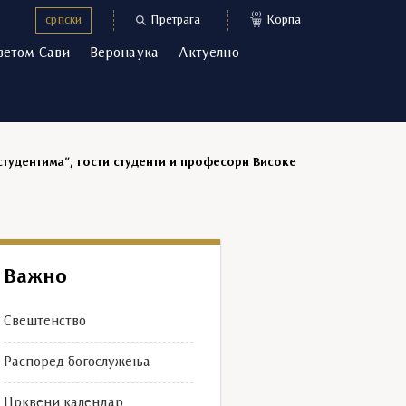
(0)
српски
Претрага
Корпа
ветом Сави
Веронаука
Актуелно
студентима”, гости студенти и професори Високе
Важно
Свештенство
Распоред богослужења
Црквени календар