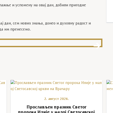
к пажње и успомену на овај дан, добили пригодне
ај дан, сем нових знања, донео и духовну радост и
 да им пренесемо.
IM
2. август 2026.
у
Прослављен празник Светог
пророка Илије у малој Светосавској