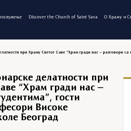
огослужење
Discover the Church of Saint Sava
О Храму и С
латности при Храму Светог Саве “Храм гради нас – разговори са 
онарске делатности при
аве “Храм гради нас –
тудентима”, гости
офесори Високе
коле Београд