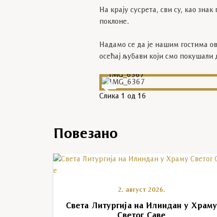
На крају сусрета, сви су, као зна
поклоне.
Надамо се да је нашим гостима ов
осећај љубави који смо покушали
IMG_6367
Слика
1
од 16
Повезано
2. август 2026.
Света Литургија на Илиндан у Храм
Светог Саве