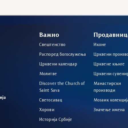
Важно
Продавниц
Свештенство
Иконе
Распоред богослужења
Црквени произв
Црквени календар
Црквене књиге
Молитве
Црквени сувени
Discover the Church of
Манастирски
Saint Sava
производи
ија
Светосавац
Мозаик колекциј
Хорови
Значење имена
Историја Србије