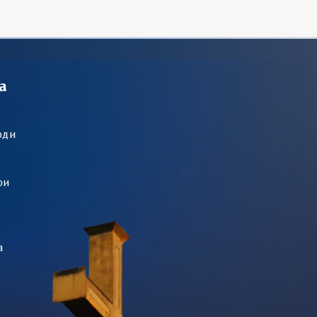
а
оди
ри
а