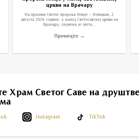
цркви на Врачару
На празник Светог пророка Илије – Илиндан, 2.
августа 2026. године, у малој Светосавској цркви на
Врачару, служена је света…
Прочитајте →
те Храм Светог Саве на друштв
ма
ook
Instagram
TikTok