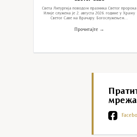
Света Литургија поводом празника Светог пророка
Илије служена је 2. августа 2026. године у Храму
Светог Саве на Врачару. Богослужењем…
Прочитајте →
Прати
мрежа
Faceb