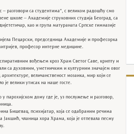
с – разговори са студентима“, с великом радошћу смо
вене школе – Академије струковних студија Београд, са
ијететичар, као и група матураната Српске гимназије
нијела Пецарски, председница Академије и професорка
митријев, професор интерне медицине.
нспиративним вођењем кроз Храм Светог Саве, крипту и
знали са духовним, уметничким и културним значајем овог
д архитектуре, величанственост мозаика, мир који се
ло је велики утисак на наше госте.
 у парохијском дому где је, уз послужење и разговор,
оница.
рина Бишевац, психијатар, која се одабраним речима
 Јакшић, чланица хора Храма, која је отпевала песму
у.