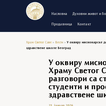
Насловна
Духовни живот и б
Продавница
Контакт
Храм Светог Саве
»
Вести
»
У оквиру мисионарске де
здравствене школе Београд
У оквиру миси
Храму Светог С
разговори са с
студенти и пр
здравствене ш
21. јануар 2026.