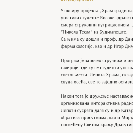
У оквиру пројекта „Храм гради на
угостили студенте Високе здравст
смера струковни нутрициониста- д
“Никола Тесла” из Будимпеште.
Са њима су дошли и проф. др Да
фармакологије, као и др Игор Ди
Програм је започео стручним и и
галерије, где су се студенти упо
светог места. Лепота Храма, скла
свуда осећа, све то заједно остави
Након тога је дружење настављено
организована интерактивна ради
Лепоти сусрета дале су и др Ката
обратила присутнима, као и Мирка
посвећену Светом краљу Драгутин