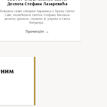
Деспота Стефана Лазаревића
Поводом славе северног параклиса у Храму Светог
Саве, посвећеном Светом Стефану Високом
деспоту српском, служено је јутрење и Света
Литургија…
Прочитајте →
еним