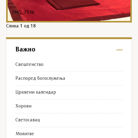
IMG_7936
Слика
1
од 18
Важно
Свештенство
Распоред богослужења
Црквени календар
Хорови
Светосавац
Молитве