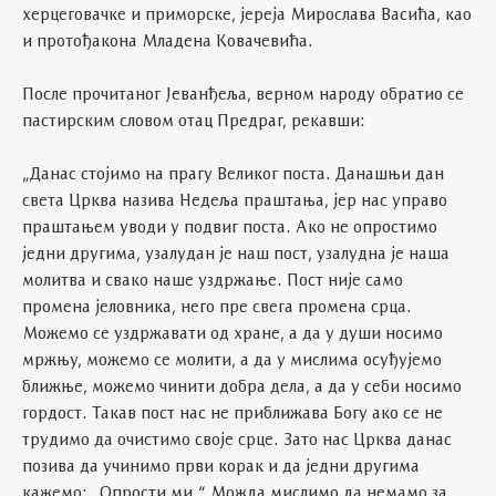
херцеговачке и приморске, јереја Мирослава Васића, као
и протођакона Младена Ковачевића.
После прочитаног Јеванђеља, верном народу обратио се
пастирским словом отац Предраг, рекавши:
„Данас стојимо на прагу Великог поста. Данашњи дан
света Црква назива Недеља праштања, јер нас управо
праштањем уводи у подвиг поста. Ако не опростимо
једни другима, узалудан је наш пост, узалудна је наша
молитва и свако наше уздржање. Пост није само
промена јеловника, него пре свега промена срца.
Можемо се уздржавати од хране, а да у души носимо
мржњу, можемо се молити, а да у мислима осуђујемо
ближње, можемо чинити добра дела, а да у себи носимо
гордост. Такав пост нас не приближава Богу ако се не
трудимо да очистимо своје срце. Зато нас Црква данас
позива да учинимо први корак и да једни другима
кажемо: „Опрости ми.“ Можда мислимо да немамо за