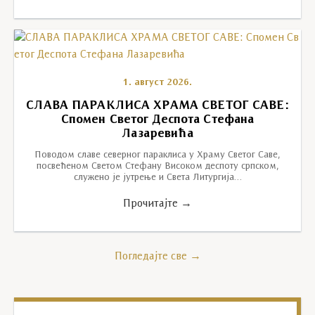
1. август 2026.
СЛАВА ПАРАКЛИСА ХРАМА СВЕТОГ САВЕ:
Спомен Светог Деспота Стефана
Лазаревића
Поводом славе северног параклиса у Храму Светог Саве,
посвећеном Светом Стефану Високом деспоту српском,
служено је јутрење и Света Литургија…
Прочитајте →
Погледајте све →