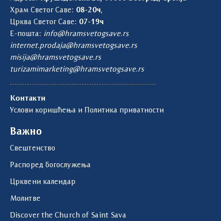
Храм Светог Саве:
08-20ч
,
Црква Светог Саве:
07-19ч
Е-пошта:
info@hramsvetogsave.rs
internet.prodaja@hramsvetogsave.rs
misija@hramsvetogsave.rs
turizamimarketing@hramsvetogsave.rs
Контакти
Услови коришћења и Политика приватности
Важно
Свештенство
Распоред богослужења
Црквени календар
Молитве
Discover the Church of Saint Sava