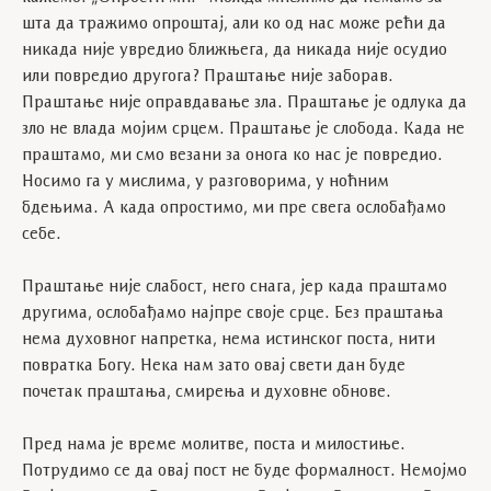
шта да тражимо опроштај, али ко од нас може рећи да
никада није увредио ближњега, да никада није осудио
или повредио другога? Праштање није заборав.
Праштање није оправдавање зла. Праштање је одлука да
зло не влада мојим срцем. Праштање је слобода. Када не
праштамо, ми смо везани за онога ко нас је повредио.
Носимо га у мислима, у разговорима, у ноћним
бдењима. А када опростимо, ми пре свега ослобађамо
себе.
Праштање није слабост, него снага, јер када праштамо
другима, ослобађамо најпре своје срце. Без праштања
нема духовног напретка, нема истинског поста, нити
повратка Богу. Нека нам зато овај свети дан буде
почетак праштања, смирења и духовне обнове.
Пред нама је време молитве, поста и милостиње.
Потрудимо се да овај пост не буде формалност. Немојмо