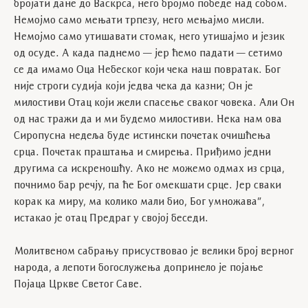
бројати дане до Васкрса, него бројмо победе над собом.
Немојмо само мењати трпезу, него мењајмо мисли.
Немојмо само утишавати стомак, него утишајмо и језик
од осуде. А када паднемо — јер ћемо падати — сетимо
се да имамо Оца Небеског који чека наш повратак. Бог
није строги судија који једва чека да казни; Он је
милостиви Отац који жели спасење сваког човека. Али Он
од нас тражи да и ми будемо милостиви. Нека нам ова
Сиропусна недеља буде истински почетак очишћења
срца. Почетак праштања и смирења. Приђимо једни
другима са искреношћу. Ако не можемо одмах из срца,
почнимо бар речју, па ће Бог омекшати срце. Јер сваки
корак ка миру, ма колико мали био, Бог умножава”,
истакао је отац Предраг у својој беседи.
Молитвеном сабрању присуствовао је велики број верног
народа, а лепоти богослужења допринело је појање
Појаца Цркве Светог Саве.