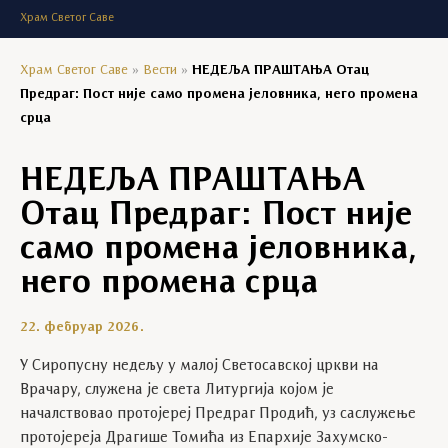
Храм Светог Саве
Храм Светог Саве
»
Вести
»
НЕДЕЉА ПРАШТАЊА Отац
Предраг: Пост није само промена јеловника, него промена
срца
НЕДЕЉА ПРАШТАЊА
Отац Предраг: Пост није
само промена јеловника,
него промена срца
22. фебруар 2026.
У Сиропусну недељу у малој Светосавској цркви на
Врачару, служена је света Литургија којом је
началствовао протојереј Предраг Продић, уз саслужење
протојереја Драгише Томића из Епархије Захумско-