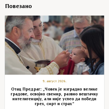
Повезано
9. август 2026.
Отац Предраг: „Човек је изградио велике
градове, освојио свемир, развио вештачку
интелигенцију, али није успео да победи
грех, смрт и страх“