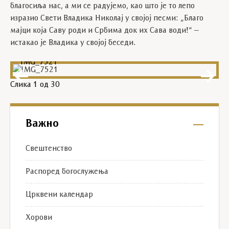
благосиља нас, а ми се радујемо, као што је то лепо
изразио Свети Владика Николај у својој песми: „Благо
мајци која Саву роди и Србима док их Сава води!“ –
истакао је Владика у својој беседи.
IMG_7521
Слика
1
од 30
Важно
Свештенство
Распоред богослужења
Црквени календар
Хорови