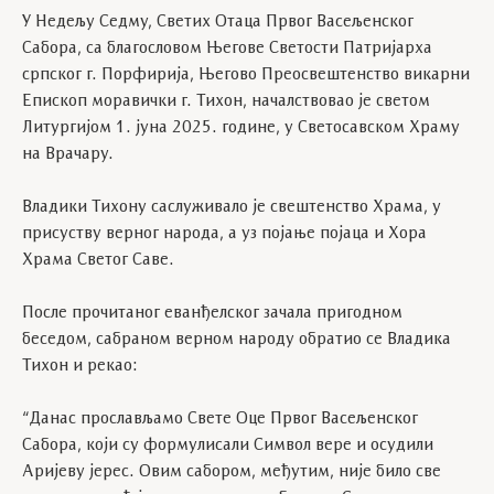
У Недељу Седму, Светих Отаца Првог Васељенског
Сабора, са благословом Његове Светости Патријарха
српског г. Порфирија, Његово Преосвештенство викарни
Епископ моравички г. Тихон, началствовао је светом
Литургијом 1. јуна 2025. године, у Светосавском Храму
на Врачару.
Владики Тихону саслуживало је свештенство Храма, у
присуству верног народа, а уз појање појаца и Хора
Храма Светог Саве.
После прочитаног еванђелског зачала пригодном
беседом, сабраном верном народу обратио се Владика
Тихон и рекао:
“Данас прослављамо Свете Оце Првог Васељенског
Сабора, који су формулисали Символ вере и осудили
Аријеву јерес. Овим сабором, међутим, није било све