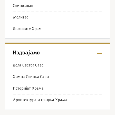
Светосавац
Молитве
Доживите Храм
Издвајамо
Дела Светог Саве
Химна Светом Сави
Историјат Храма
Архитектура и градња Храма