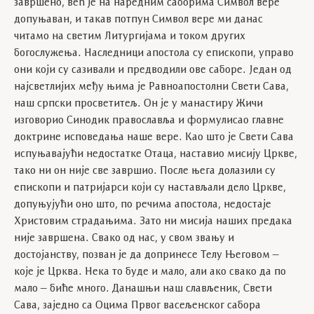
завршено, већ је на наредним саборима Символ вере
допуњаван, и такав потпун Символ вере ми данас
читамо на светим Литургијама и током других
богослужења. Наследници апостола су епископи, управо
они који су сазивали и предводили ове саборе. Један од
најсветлијих међу њима је Равноапостолни Свети Сава,
наш српски просветитељ. Он је у манастиру Жичи
изговорио Синодик православља и формулисао главне
доктрине исповедања наше вере. Као што је Свети Сава
испуњавајући недостатке Отаца, наставио мисију Цркве,
тако ни он није све завршио. После њега долазили су
епископи и патријарси који су настављали дело Цркве,
допуњујући оно што, по речима апостола, недостаје
Христовим страдањима. Зато ни мисија наших предака
није завршена. Свако од нас, у свом звању и
достојанству, позван је да допринесе Телу Његовом –
које је Црква. Нека то буде и мало, али ако свако да по
мало – биће много. Данашњи наш слављеник, Свети
Сава, заједно са Оцима Првог васељенског сабора