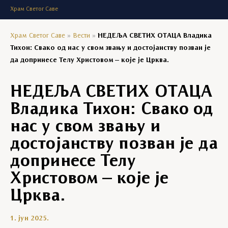
Храм Светог Саве
Храм Светог Саве
»
Вести
»
НЕДЕЉА СВЕТИХ ОТАЦА Владика
Тихон: Свако од нас у свом звању и достојанству позван је
да допринесе Телу Христовом – које је Црква.
НЕДЕЉА СВЕТИХ ОТАЦА
Владика Тихон: Свако од
нас у свом звању и
достојанству позван је да
допринесе Телу
Христовом – које је
Црква.
1. јун 2025.