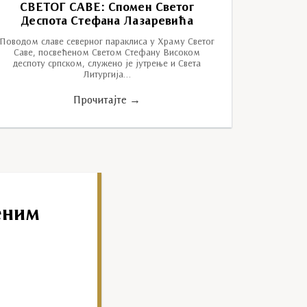
СВЕТОГ САВЕ: Спомен Светог
Деспота Стефана Лазаревића
Поводом славе северног параклиса у Храму Светог
Саве, посвећеном Светом Стефану Високом
деспоту српском, служено је јутрење и Света
Литургија…
Прочитајте →
еним