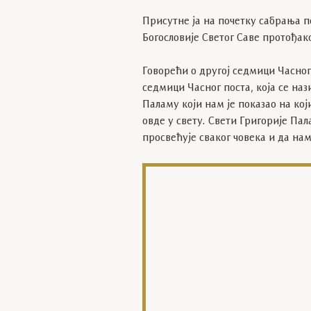
Присутне ја на почетку сабрања 
Богословије Светог Саве протођа
Говорећи о другој седмици Часног
седмици Часног поста, која се наз
Паламу који нам је показао на ко
овде у свету. Свети Григорије Па
просвећује сваког човека и да на