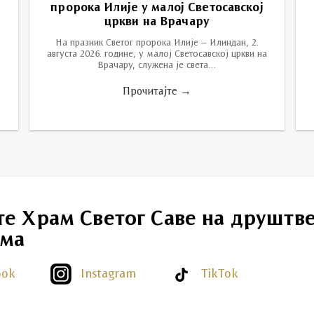
пророка Илије у малој Светосавској
цркви на Врачару
На празник Светог пророка Илије – Илиндан, 2.
августа 2026. године, у малој Светосавској цркви на
Врачару, служена је света…
Прочитајте →
те Храм Светог Саве на друштв
ма
ook
Instagram
TikTok