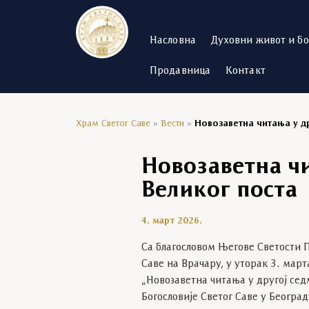
Насловна
Духовни живот и б
Продавница
Контакт
Храм Светог Саве
»
Вести
»
Новозаветна читања у д
Новозаветна ч
Великог поста
4. март 2026.
Са благословом Његове Светости П
Саве на Врачару, у уторак 3. мар
„Новозаветна читања у другој се
Богословије Светог Саве у Београд