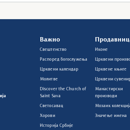
Важно
Продавниц
Свештенство
Иконе
Распоред богослужења
Црквени произв
Црквени календар
Црквене књиге
Молитве
Црквени сувени
Discover the Church of
Манастирски
ија
Saint Sava
производи
Светосавац
Мозаик колекциј
Хорови
Значење имена
Историја Србије