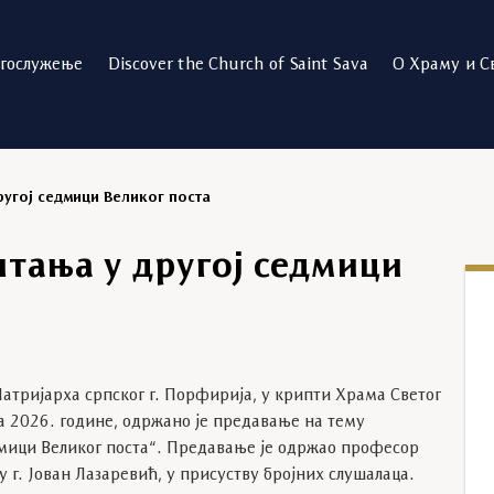
огослужење
Discover the Church of Saint Sava
О Храму и С
ругој седмици Великог поста
итања у другој седмици
атријарха српског г. Порфирија, у крипти Храма Светог
та 2026. године, одржано је предавање на тему
дмици Великог поста“. Предавање је одржао професор
у г. Јован Лазаревић, у присуству бројних слушалаца.