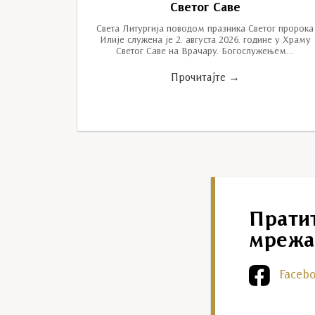
Светог Саве
Света Литургија поводом празника Светог пророка
Илије служена је 2. августа 2026. године у Храму
Светог Саве на Врачару. Богослужењем…
Прочитајте →
Прати
мрежа
Faceb