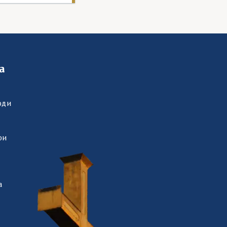
а
оди
ри
а