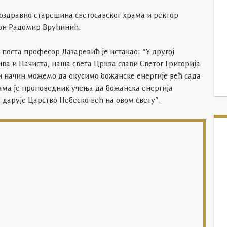
поздравио старешина светосавског храма и ректор
кон Радомир Врућинић.
 поста професор Лазаревић је истакао: “У другој
ива и Пачиста, наша света Црква слави Светог Григорија
ји начин можемо да окусимо божанске енергије већ сада
лама је проповедник учења да божанска енергија
м дарује Царство Небеско већ на овом свету”.