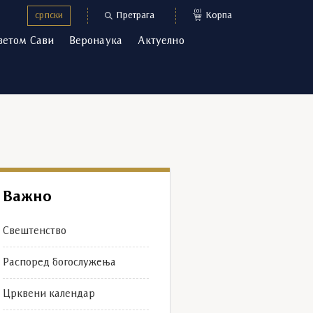
(0)
српски
Претрага
Корпа
ветом Сави
Веронаука
Актуелно
Важно
Свештенство
Распоред богослужења
Црквени календар