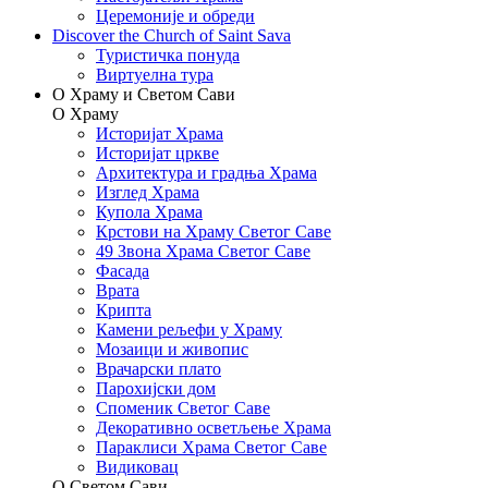
Церемоније и обреди
Discover the Church of Saint Sava
Туристичка понуда
Виртуелна тура
О Храму и Светом Сави
О Храму
Историјат Храма
Историјат цркве
Архитектура и градња Храма
Изглед Храма
Купола Храма
Крстови на Храму Светог Саве
49 Звона Храма Светог Саве
Фасада
Врата
Крипта
Камени рељефи у Храму
Мозаици и живопис
Врачарски плато
Парохијски дом
Споменик Светог Саве
Декоративно осветљење Храма
Параклиси Храма Светог Саве
Видиковац
О Светом Сави