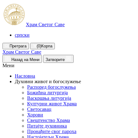
Храм Светог Саве
српски
Претрага
(0)
Корпа
Храм Светог Саве
Назад на Мени
Затворите
Мени
Насловна
Духовни живот и богослужење
Распоред богослужења
Божићна литургија
Васкршња литургија
Културни живот Храма
Светосавац
Хорови
Свештенство Храма
Питајте духовника
Пронађите свог пароха
Настојатељи Храма