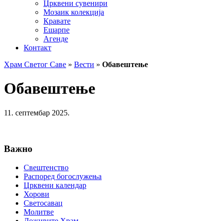
Црквени сувенири
Мозаик колекција
Кравате
Ешарпе
Агенде
Контакт
Храм Светог Саве
»
Вести
»
Обавештење
Обавештење
11. септембар 2025.
Важно
Свештенство
Распоред богослужења
Црквени календар
Хорови
Светосавац
Молитве
Доживите Храм