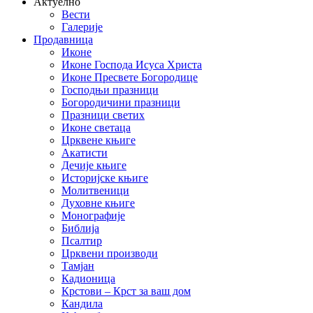
Актуелно
Вести
Галерије
Продавница
Иконе
Иконе Господа Исуса Христа
Иконе Пресвете Богородице
Господњи празници
Богородичини празници
Празници светих
Иконе светаца
Црквене књиге
Акатисти
Дечије књиге
Историјске књиге
Молитвеници
Духовне књиге
Монографије
Библија
Псалтир
Црквени производи
Тамјан
Кадионица
Крстови – Крст за ваш дом
Кандила