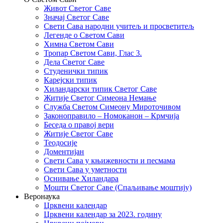
Живот Светог Саве
Значај Светог Саве
Свети Сава народни учитељ и просветитељ
Легенде о Светом Сави
Химна Светом Сави
Тропар Светом Сави, Глас 3.
Дела Светог Саве
Студенички типик
Карејски типик
Хиландарски типик Светог Саве
Житије Светог Симеона Немање
Служба Светом Симеону Мироточивом
Законоправило – Номоканон – Крмчија
Беседа о правој вери
Житије Светог Саве
Теодосије
Доментијан
Свети Сава у књижевности и песмама
Свети Сава у уметности
Оснивање Хиландара
Мошти Светог Саве (Спаљивање моштију)
Веронаука
Црквени календар
Црквени календар за 2023. годину