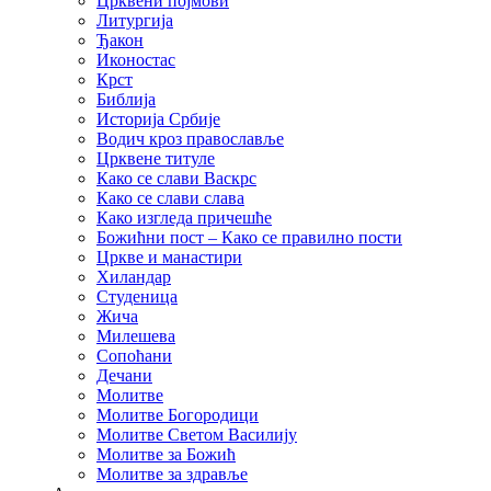
Црквени појмови
Литургија
Ђакон
Иконостас
Крст
Библија
Историја Србије
Водич кроз православље
Црквене титуле
Како се слави Васкрс
Како се слави слава
Како изгледа причешће
Божићни пост – Како се правилно пости
Цркве и манастири
Хиландар
Студеница
Жича
Милешева
Сопоћани
Дечани
Молитве
Молитве Богородици
Молитве Светом Василију
Молитве за Божић
Молитве за здравље