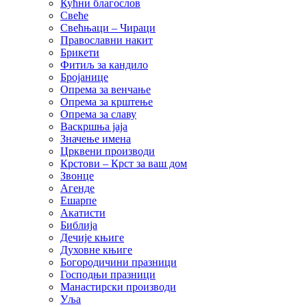
Кућни благослов
Свеће
Свећњаци – Чираци
Православни накит
Брикети
Фитиљ за кандило
Бројанице
Опрема за венчање
Опрема за крштење
Опрема за славу
Васкршња јаја
Значење имена
Црквени производи
Крстови – Крст за ваш дом
Звонце
Агенде
Ешарпе
Акатисти
Библија
Дечије књиге
Духовне књиге
Богородичини празници
Господњи празници
Манастирски производи
Уља