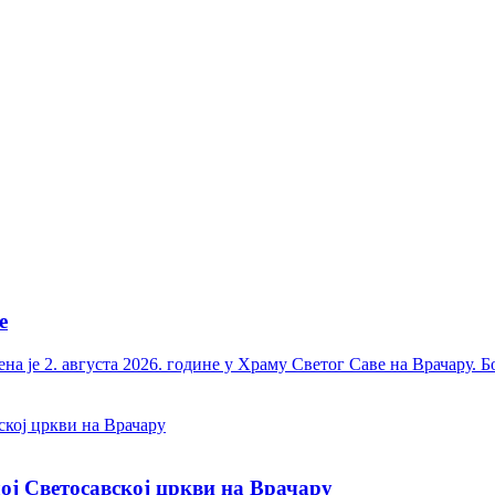
е
на је 2. августа 2026. године у Храму Светог Саве на Врачару
ој Светосавској цркви на Врачару