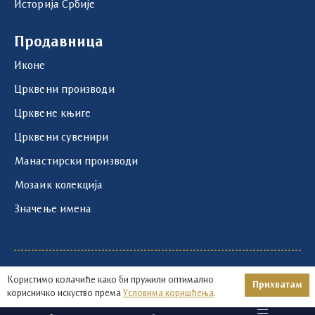
Историја Србије
Продавница
Иконе
Црквени производи
Црквене књиге
Црквени сувенири
Манастирски производи
Мозаик колекција
Значење имена
1219 - 2026 © | Храм Светог Саве | Развој и
Користимо колачиће како би пружили оптимално
Прихватам
оптимизација:
Авокадо
корисничко искуство према
Условима коришћења
.