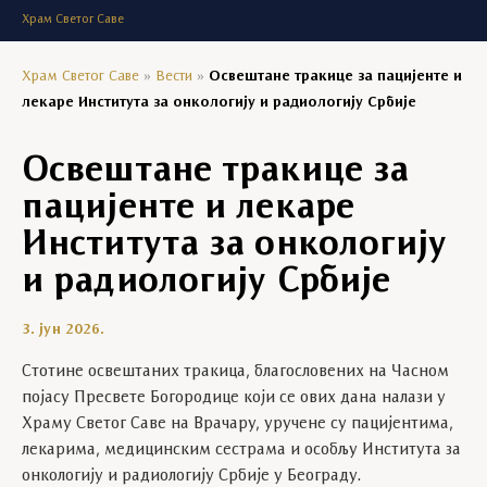
Храм Светог Саве
Храм Светог Саве
»
Вести
»
Освештане тракице за пацијенте и
лекаре Института за онкологију и радиологију Србије
Освештане тракице за
пацијенте и лекаре
Института за онкологију
и радиологију Србије
3. јун 2026.
Стотине освештаних тракица, благословених на Часном
појасу Пресвете Богородице који се ових дана налази у
Храму Светог Саве на Врачару, уручене су пацијентима,
лекарима, медицинским сестрама и особљу Института за
онкологију и радиологију Србије у Београду.