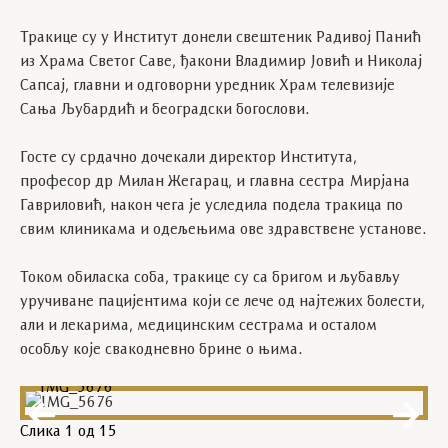
Тракице су у Институт донели свештеник Радивој Панић
из Храма Светог Саве, ђакони Владимир Јовић и Николај
Сапсај, главни и одговорни уредник Храм телевизије
Сања Љубардић и београдски богослови.
Госте су срдачно дочекали директор Института,
професор др Милан Жегарац, и главна сестра Мирјана
Гавриловић, након чега је уследила подела тракица по
свим клиникама и одељењима ове здравствене установе.
Током обиласка соба, тракице су са бригом и љубављу
уручиване пацијентима који се лече од најтежих болести,
али и лекарима, медицинским сестрама и осталом
особљу које свакодневно брине о њима.
IMG_5676
Слика
1
од 15