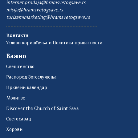
internet.prodaja@hramsvetogsave.rs
misija@hramsvetogsave.rs
turizamimarketing@hramsvetogsave.rs
Контакти
Услови коришћења и Политика приватности
Важно
Свештенство
Распоред богослужења
Црквени календар
Молитве
Discover the Church of Saint Sava
Светосавац
Хорови