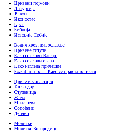
Црквени појмови
Литургија
Ђакон
Иконостас
Крст
Библија
Историја Србије
Водич кроз православље
Црквене титуле
Како се слави Васкрс
Како се слави слава
Како изгледа причешће
Божићни пост – Како се правилно пости
Цркве и манастири
Хиландар
Студеница
Жича
Милешева
Сопоћани
Дечани
Молитве
Молитве Богородици