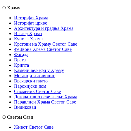
О Храму
Историјат Храма
Историјат цркве
Архитектура и градња Храма
Изглед Храма
Купола Храма
Крстови на Храму Светог Саве
49 Звона Храма Светог Саве
Фасада
Врата
Крипта
Камени рељефи у Храму
Мозаици и живопис
Врачарски плато
Парохијски дом
Споменик Светог Саве
Декоративно осветљење Храма
Параклиси Храма Светог Саве
Видиковац
О Светом Сави
Живот Светог Саве