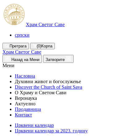
Храм Светог Саве
српски
Претрага
(0)
Корпа
Храм Светог Саве
Назад на Мени
Затворите
Мени
Насловна
Духовни живот и богослужење
Discover the Church of Saint Sava
О Храму и Светом Сави
Веронаука
Актуелно
Продавница
Контакт
Црквени календар
Црквени календар за 2023. годину