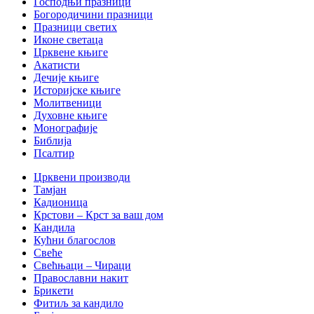
Господњи празници
Богородичини празници
Празници светих
Иконе светаца
Црквене књиге
Акатисти
Дечије књиге
Историјске књиге
Молитвеници
Духовне књиге
Монографије
Библија
Псалтир
Црквени производи
Тамјан
Кадионица
Крстови – Крст за ваш дом
Кандила
Кућни благослов
Свеће
Свећњаци – Чираци
Православни накит
Брикети
Фитиљ за кандило