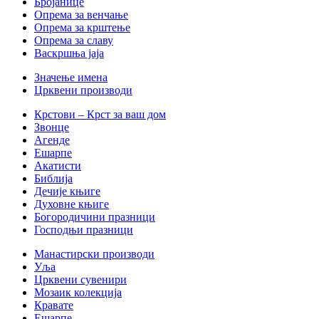
Бројанице
Опрема за венчање
Опрема за крштење
Опрема за славу
Васкршња јаја
Значење имена
Црквени производи
Крстови – Крст за ваш дом
Звонце
Агенде
Ешарпе
Акатисти
Библија
Дечије књиге
Духовне књиге
Богородичини празници
Господњи празници
Манастирски производи
Уља
Црквени сувенири
Мозаик колекција
Кравате
Ешарпе