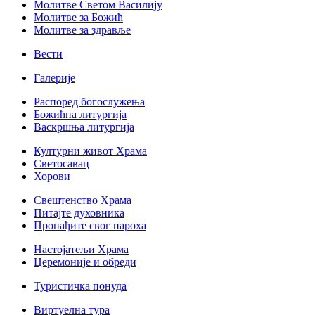
Молитве Светом Василију
Молитве за Божић
Молитве за здравље
Вести
Галерије
Распоред богослужења
Божићна литургија
Васкршња литургија
Културни живот Храма
Светосавац
Хорови
Свештенство Храма
Питајте духовника
Пронађите свог пароха
Настојатељи Храма
Церемоније и обреди
Туристичка понуда
Виртуелна тура