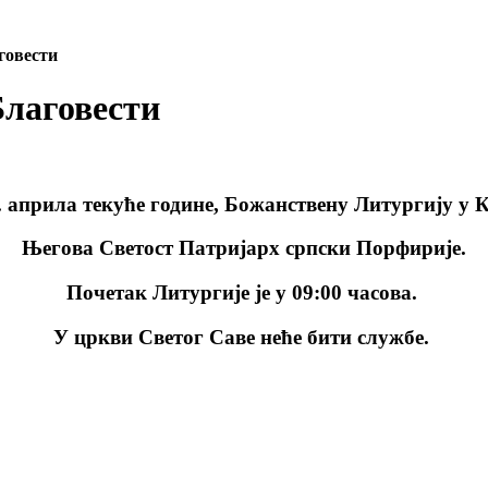
говести
Благовести
7. априла текуће године, Божанствену Литургију у
Његова Светост Патријарх српски Порфирије.
Почетак Литургије је у 09:00 часова.
У цркви Светог Саве неће бити службе.