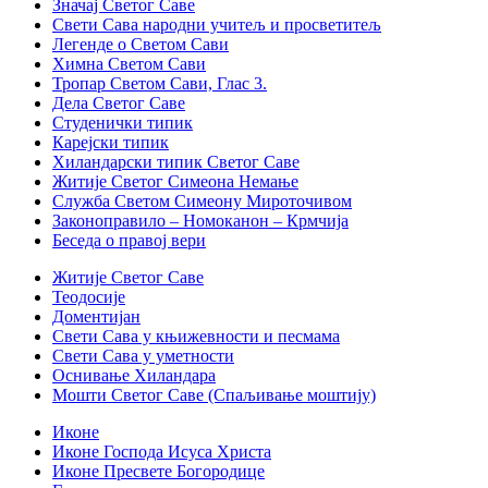
Значај Светог Саве
Свети Сава народни учитељ и просветитељ
Легенде о Светом Сави
Химна Светом Сави
Тропар Светом Сави, Глас 3.
Дела Светог Саве
Студенички типик
Карејски типик
Хиландарски типик Светог Саве
Житије Светог Симеона Немање
Служба Светом Симеону Мироточивом
Законоправило – Номоканон – Крмчија
Беседа о правој вери
Житије Светог Саве
Теодосије
Доментијан
Свети Сава у књижевности и песмама
Свети Сава у уметности
Оснивање Хиландара
Мошти Светог Саве (Спаљивање моштију)
Иконе
Иконе Господа Исуса Христа
Иконе Пресвете Богородице