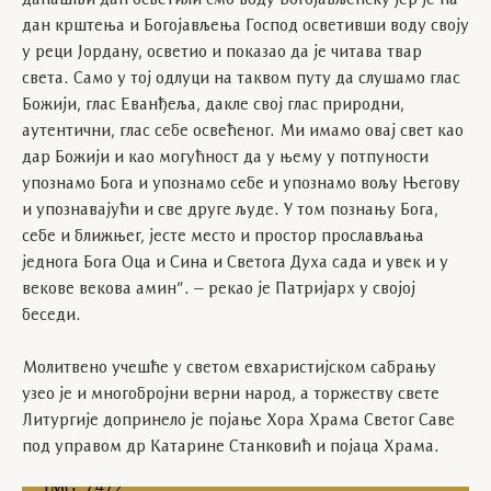
данашњи дан осветили смо воду Богојављенску јер је на
дан крштења и Богојављења Господ осветивши воду своју
у реци Јордану, осветио и показао да је читава твар
света. Само у тој одлуци на таквом путу да слушамо глас
Божији, глас Еванђеља, дакле свој глас природни,
аутентични, глас себе освећеног. Ми имамо овај свет као
дар Божији и као могућност да у њему у потпуности
упознамо Бога и упознамо себе и упознамо вољу Његову
и упознавајући и све друге људе. У том познању Бога,
себе и ближњег, јесте место и простор прослављања
једнога Бога Оца и Сина и Светога Духа сада и увек и у
векове векова амин”. – рекао је Патријарх у својој
беседи.
Молитвено учешће у светом евхаристијском сабрању
узео је и многобројни верни народ, а торжеству свете
Литургије допринело је појање Хора Храма Светог Саве
под управом др Катарине Станковић и појаца Храма.
IMG_7472