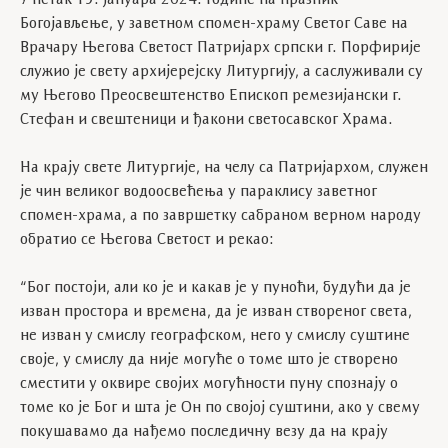
У петак 19. јануара 2024. године на празник
Богојављење, у заветном спомен-храму Светог Саве на
Врачару Његова Светост Патријарх српски г. Порфирије
служио је свету архијерејску Литургију, а саслуживали су
му Његово Преосвештенство Епископ ремезијански г.
Стефан и свештеници и ђакони светосавског Храма.
На крају свете Литургије, на челу са Патријархом, служен
је чин великог водоосвећења у параклису заветног
спомен-храма, а по завршетку сабраном верном народу
обратио се Његова Светост и рекао:
“Бог постоји, али ко је и какав је у пуноћи, будући да је
изван простора и времена, да је изван створеног света,
не изван у смислу географском, него у смислу суштине
своје, у смислу да није могуће о томе што је створено
сместити у оквире својих могућности пуну спознају о
томе ко је Бог и шта је Он по својој суштини, ако у свему
покушавамо да нађемо последичну везу да на крају