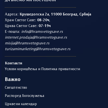
ДА БИСМО МИ ПОСТОЈАЛИ
Адреса:
Крушедолска 2а, 11000 Београд, Србија
Храм Светог Саве:
08-20ч
,
Црква Светог Саве:
07-19ч
Е-пошта:
info@hramsvetogsave.rs
internet.prodaja@hramsvetogsave.rs
misija@hramsvetogsave.rs
turizamimarketing@hramsvetogsave.rs
Контакти
Услови коришћења и Политика приватности
Важно
Свештенство
Распоред богослужења
Црквени календар