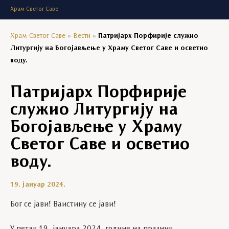
Храм Светог Саве
Храм Светог Саве
»
Вести
»
Патријарх Порфирије служио
Литургију на Богојављење у Храму Светог Саве и осветио
воду.
Патријарх Порфирије
служио Литургију на
Богојављење у Храму
Светог Саве и осветио
воду.
19. јануар 2024.
Бог се јави! Ваистину се јави!