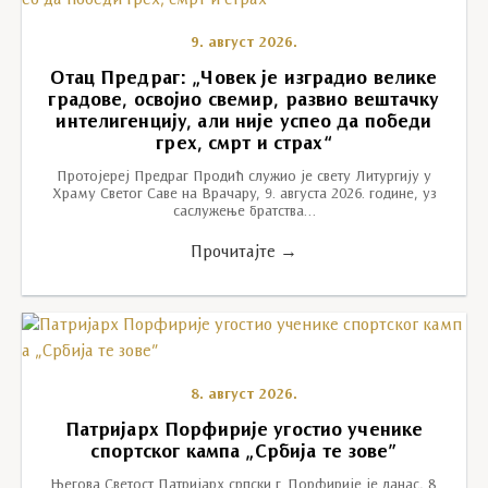
9. август 2026.
Отац Предраг: „Човек је изградио велике
градове, освојио свемир, развио вештачку
интелигенцију, али није успео да победи
грех, смрт и страх“
Протојереј Предраг Продић служио је свету Литургију у
Храму Светог Саве на Врачару, 9. августа 2026. године, уз
саслужење братства…
Прочитајте →
8. август 2026.
Патријарх Порфирије угостио ученике
спортског кампа „Србија те зове”
Његова Светост Патријарх српски г. Порфирије је данас, 8.