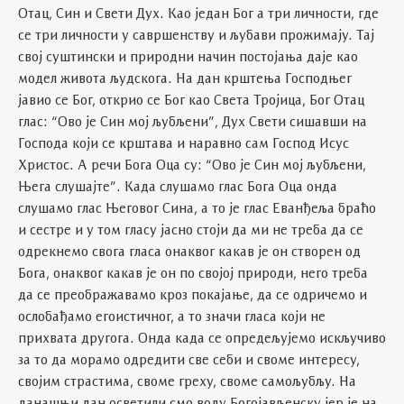
Отац, Син и Свети Дух. Као један Бог а три личности, где
се три личности у савршенству и љубави прожимају. Тај
свој суштински и природни начин постојања даје као
модел живота људскога. На дан крштења Господњег
јавио се Бог, открио се Бог као Света Тројица, Бог Отац
глас: “Ово је Син мој љубљени”, Дух Свети сишавши на
Господа који се крштава и наравно сам Господ Исус
Христос. А речи Бога Оца су: “Ово је Син мој љубљени,
Њега слушајте”. Када слушамо глас Бога Оца онда
слушамо глас Његовог Сина, а то је глас Еванђеља браћо
и сестре и у том гласу јасно стоји да ми не треба да се
одрекнемо свога гласа онаквог какав је он створен од
Бога, онаквог какав је он по својој природи, него треба
да се преображавамо кроз покајање, да се одричемо и
ослобађамо егоистичног, а то значи гласа који не
прихвата другога. Онда када се опредељујемо искључиво
за то да морамо одредити све себи и своме интересу,
својим страстима, своме греху, своме самољубљу. На