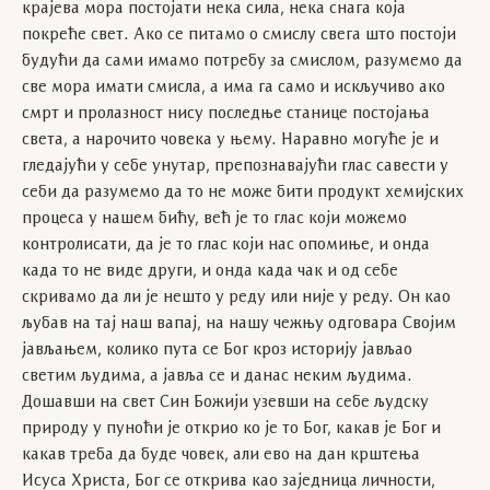
крајева мора постојати нека сила, нека снага која
покреће свет. Ако се питамо о смислу свега што постоји
будући да сами имамо потребу за смислом, разумемо да
све мора имати смисла, а има га само и искључиво ако
смрт и пролазност нису последње станице постојања
света, а нарочито човека у њему. Наравно могуће је и
гледајући у себе унутар, препознавајући глас савести у
себи да разумемо да то не може бити продукт хемијских
процеса у нашем бићу, већ је то глас који можемо
контролисати, да је то глас који нас опомиње, и онда
када то не виде други, и онда када чак и од себе
скривамо да ли је нешто у реду или није у реду. Он као
љубав на тај наш вапај, на нашу чежњу одговара Својим
јављањем, колико пута се Бог кроз историју јављао
светим људима, а јавља се и данас неким људима.
Дошавши на свет Син Божији узевши на себе људску
природу у пуноћи је открио ко је то Бог, какав је Бог и
какав треба да буде човек, али ево на дан крштења
Исуса Христа, Бог се открива као заједница личности,