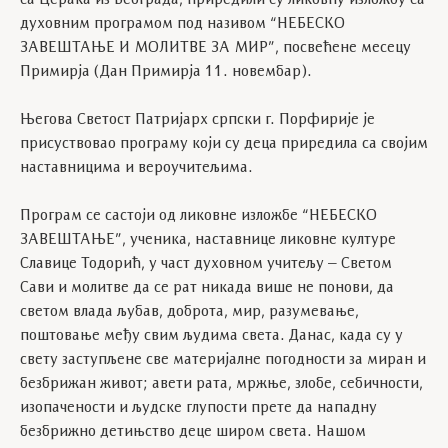
са Церака из Београда, приредили су ликовну изложбу са
духовним програмом под називом “НЕБЕСКО
ЗАВЕШТАЊЕ И МОЛИТВЕ ЗА МИР”, посвећене месецу
Примирја (Дан Примирја 11. новембар).
Његова Светост Патријарх српски г. Порфирије је
присуствовао програму који су деца приредила са својим
наставницима и вероучитељима.
Програм се састоји од ликовне изложбе “НЕБЕСКО
ЗАВЕШТАЊЕ”, ученика, наставнице ликовне културе
Славице Тодорић, у част духовном учитељу – Светом
Сави и молитве да се рат никада више не понови, да
светом влада љубав, доброта, мир, разумевање,
поштовање међу свим људима света. Данас, када су у
свету заступљене све материјалне погодности за миран и
безбрижан живот; авети рата, мржње, злобе, себичности,
изопачености и људске глупости прете да нападну
безбрижно детињство деце широм света. Нашом