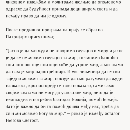
ликовном изложбом и молитвама желимо да опоменемо
одрасле да будућност припада деци широм света и да
немају право да им је одузму.
После предивног програма на крају се обратио
Патријарх присутнима;
“Јасно је да ми људи не говоримо случајно о миру и јасно
је да се не молимо случајно за мир, то чинимо баш због
тога што постоје они који хоће да угрозе мир, а ми знамо
да нам је мир најпотребнији. И ево чињеница да се сви
заједно молимо за мир, покзује да смо разумели да људи
на жалост, кроз историју се тако показало, сами само
својим снагама не могу да успоставе мир, него да је
неопходна и потребна благодат Божија, помоћ Божија.
Зато је важно да би та помоћ дошла међу нас, треба да
се и ми молимо Богу за мир.” – рекао је између осталог
Његова Светост.