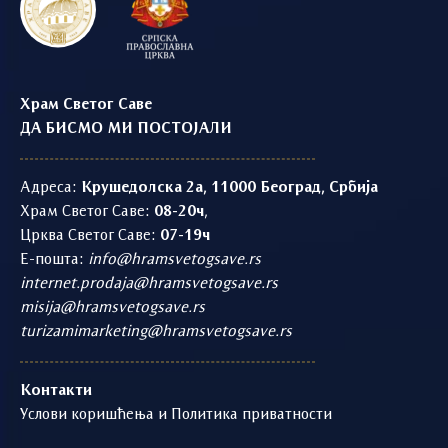
Храм Светог Саве
ДА БИСМО МИ ПОСТОЈАЛИ
Адреса:
Крушедолска 2а, 11000 Београд, Србија
Храм Светог Саве:
08-20ч
,
Црква Светог Саве:
07-19ч
Е-пошта:
info@hramsvetogsave.rs
internet.prodaja@hramsvetogsave.rs
misija@hramsvetogsave.rs
turizamimarketing@hramsvetogsave.rs
Контакти
Услови коришћења и Политика приватности