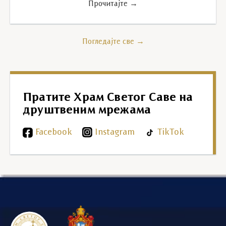
Прочитајте →
Погледајте све →
Пратите Храм Светог Саве на
друштвеним мрежама
Facebook
Instagram
TikTok