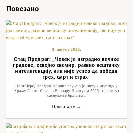
Повезано
9. август 2026.
Отац Предраг: „Човек је изградио велике
градове, освојио свемир, развио вештачку
интелигенцију, али није успео да победи
грех, смрт и страх“
Протојереј Предраг Продић служио је свету Литургију у
Храму Светог Саве на Врачару, 9. августа 2026. године, уз
саслужење братства…
Прочитајте →