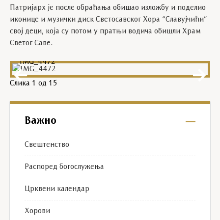
Патријарх је после обраћања обишао изложбу и поделио
иконице и музички диск Светосавског Хора “Славујчићи”
свој деци, која су потом у пратњи водича обишли Храм
Светог Саве.
IMG_4472
Слика
1
од 15
Важно
Свештенство
Распоред богослужења
Црквени календар
Хорови