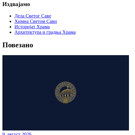
Издвајамо
Дела Светог Саве
Химна Светом Сави
Историјат Храма
Архитектура и градња Храма
Повезано
9. август 2026.