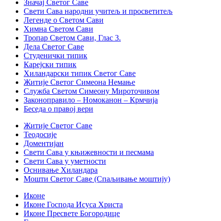
Значај Светог Саве
Свети Сава народни учитељ и просветитељ
Легенде о Светом Сави
Химна Светом Сави
Тропар Светом Сави, Глас 3.
Дела Светог Саве
Студенички типик
Карејски типик
Хиландарски типик Светог Саве
Житије Светог Симеона Немање
Служба Светом Симеону Мироточивом
Законоправило – Номоканон – Крмчија
Беседа о правој вери
Житије Светог Саве
Теодосије
Доментијан
Свети Сава у књижевности и песмама
Свети Сава у уметности
Оснивање Хиландара
Мошти Светог Саве (Спаљивање моштију)
Иконе
Иконе Господа Исуса Христа
Иконе Пресвете Богородице