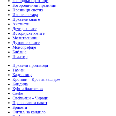
Господњи празници
Богородичини празници
Празници светих
Иконе светаца
Црквене књиге
Акатисти
Дечије књиге
Историјске књиге
Молитвеници
Духовне књиге
Монографије
Библија
Псалтир
Црквени производи
Тамјан
Кадионица
Крстови – Крст за ваш дом
Кандила
Кућни благослов
Свеће
Свећњаци – Чираци
Православни накит
Брикети
Фитиљ за кандило