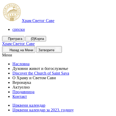
Храм Светог Саве
српски
Претрага
(0)
Корпа
Храм Светог Саве
Назад на Мени
Затворите
Мени
Насловна
Духовни живот и богослужење
Discover the Church of Saint Sava
О Храму и Светом Сави
Веронаука
Актуелно
Продавница
Контакт
Црквени календар
Црквени календар за 2023. годину