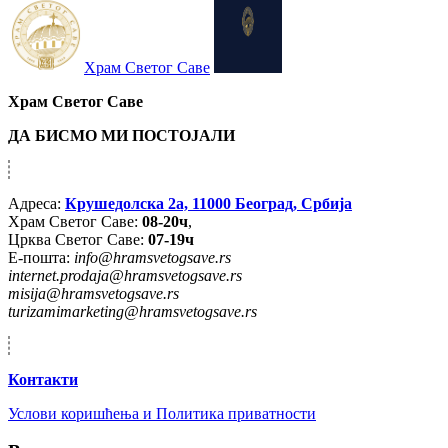
Храм Светог Саве
Храм Светог Саве
ДА БИСМО МИ ПОСТОЈАЛИ
Адреса:
Крушедолска 2а, 11000 Београд, Србија
Храм Светог Саве:
08-20ч
,
Црква Светог Саве:
07-19ч
Е-пошта:
info@hramsvetogsave.rs
internet.prodaja@hramsvetogsave.rs
misija@hramsvetogsave.rs
turizamimarketing@hramsvetogsave.rs
Контакти
Услови коришћења и Политика приватности