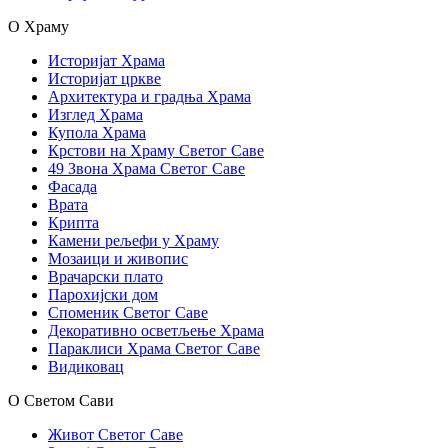
О Храму
Историјат Храма
Историјат цркве
Архитектура и градња Храма
Изглед Храма
Купола Храма
Крстови на Храму Светог Саве
49 Звона Храма Светог Саве
Фасада
Врата
Крипта
Камени рељефи у Храму
Мозаици и живопис
Врачарски плато
Парохијски дом
Споменик Светог Саве
Декоративно осветљење Храма
Параклиси Храма Светог Саве
Видиковац
О Светом Сави
Живот Светог Саве