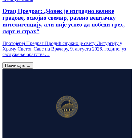
Отац Предраг: „Човек је изградио велике
градове, освојио свемир, развио вештачку
интелигенцију, али није успео да победи грех,
смрт и страх“
Протојереј Предраг Продић служио је свету Литургију у
Храму Светог Саве на Врачару, 9. августа 2026. године, уз
саслужење братства…
Прочитајте →