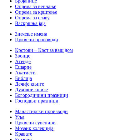
Бројанице
Опрема за венчање
Опрема за крштење
Опрема за славу
Васкршња јаја
Значење имена
Црквени производи
Крстови – Крст за ваш дом
Звонце
Агенде
Ешарпе
Акатисти
Библија
Дечије књиге
Духовне књиге
Богородичини празници
Господњи празници
Манастирски производи
Уља
Црквени сувенири
Мозаик колекција
Кравате
Ешарпе