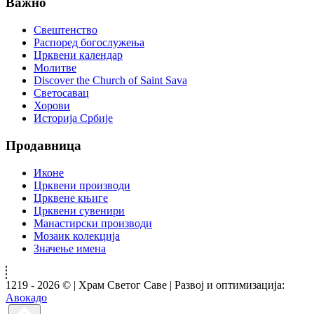
Важно
Свештенство
Распоред богослужења
Црквени календар
Молитве
Discover the Church of Saint Sava
Светосавац
Хорови
Историја Србије
Продавница
Иконе
Црквени производи
Црквене књиге
Црквени сувенири
Манастирски производи
Мозаик колекција
Значење имена
1219 - 2026 © | Храм Светог Саве | Развој и оптимизација:
Авокадо