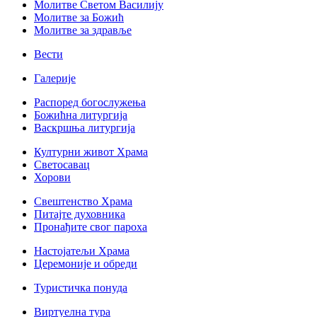
Молитве Светом Василију
Молитве за Божић
Молитве за здравље
Вести
Галерије
Распоред богослужења
Божићна литургија
Васкршња литургија
Културни живот Храма
Светосавац
Хорови
Свештенство Храма
Питајте духовника
Пронађите свог пароха
Настојатељи Храма
Церемоније и обреди
Туристичка понуда
Виртуелна тура