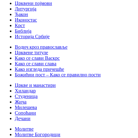
Црквени појмови
Литургија
Ђакон
Иконостас
Крст
Библија
Историја Србије
Водич кроз православље
Црквене титуле
Како се слави Васкрс
Како се слави слава
Како изгледа причешће
Божићни пост – Како се правилно пости
Цркве и манастири
Хиландар
Студеница
Жича
Милешева
Сопоћани
Дечани
Молитве
Молитве Богородици