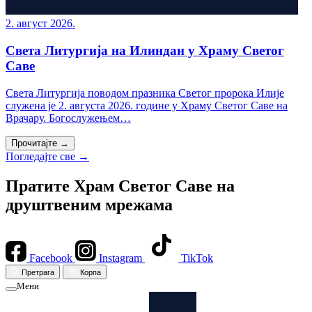
2. август 2026.
Света Литургија на Илиндан у Храму Светог
Саве
Света Литургија поводом празника Светог пророка Илије
служена је 2. августа 2026. године у Храму Светог Саве на
Врачару. Богослужењем…
Прочитајте →
Погледајте све →
Пратите Храм Светог Саве на
друштвеним мрежама
Facebook
Instagram
TikTok
Претрага
Корпа
Мени