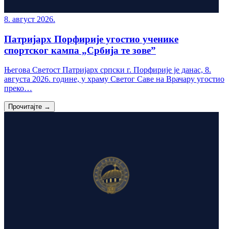
8. август 2026.
Патријарх Порфирије угостио ученике
спортског кампа „Србија те зове”
Његова Светост Патријарх српски г. Порфирије је данас, 8.
августа 2026. године, у храму Светог Саве на Врачару угостио
преко…
Прочитајте →