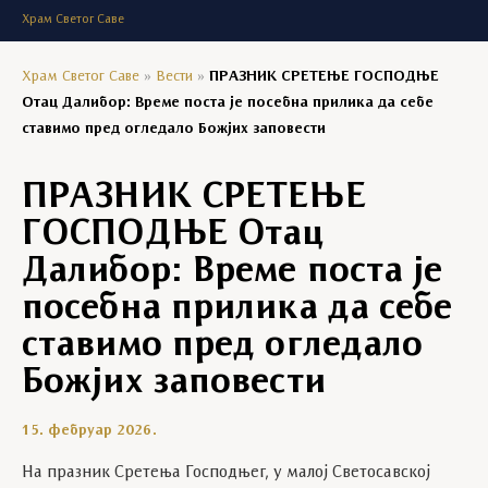
Храм Светог Саве
Храм Светог Саве
»
Вести
»
ПРАЗНИК СРЕТЕЊЕ ГОСПОДЊЕ
Отац Далибор: Време поста је посебна прилика да себе
ставимо пред огледало Божјих заповести
ПРАЗНИК СРЕТЕЊЕ
ГОСПОДЊЕ Отац
Далибор: Време поста је
посебна прилика да себе
ставимо пред огледало
Божјих заповести
15. фебруар 2026.
На празник Сретења Господњег, у малој Светосавској