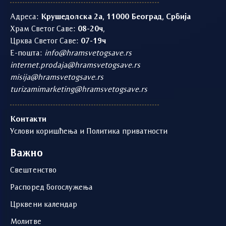
Адреса:
Крушедолска 2а, 11000 Београд, Србија
Храм Светог Саве:
08-20ч
,
Црква Светог Саве:
07-19ч
Е-пошта:
info@hramsvetogsave.rs
internet.prodaja@hramsvetogsave.rs
misija@hramsvetogsave.rs
turizamimarketing@hramsvetogsave.rs
Контакти
Услови коришћења и Политика приватности
Важно
Свештенство
Распоред богослужења
Црквени календар
Молитве