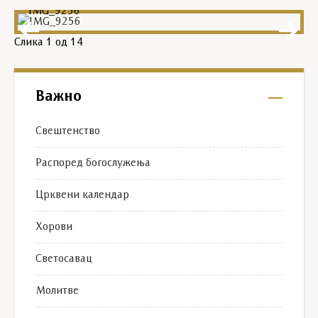
IMG_9256
Слика
1
од 14
Важно
Свештенство
Распоред богослужења
Црквени календар
Хорови
Светосавац
Молитве