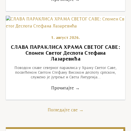
1. август 2026.
СЛАВА ПАРАКЛИСА ХРАМА СВЕТОГ САВЕ:
Спомен Светог Деспота Стефана
Лазаревића
Поводом славе северног параклиса у Храму Светог Саве,
посвећеном Светом Стефану Високом деспоту српском,
служено је јутрење и Света Литургија…
Прочитајте →
Погледајте све →