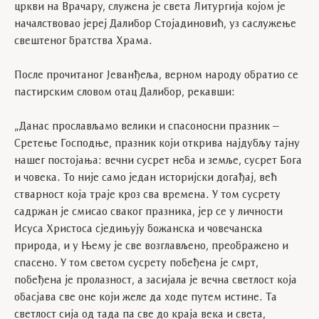
цркви на Врачару, служена је света Литургија којом је
началствовао јереј Далибор Стојадиновић, уз саслужење
свештеног братства Храма.
После прочитаног Јеванђеља, верном народу обратио се
пастирским словом отац Далибор, рекавши:
„Данас прослављамо велики и спасоносни празник –
Сретење Господње, празник који открива најдубљу тајну
нашег постојања: вечни сусрет неба и земље, сусрет Бога
и човека. То није само један историјски догађај, већ
стварност која траје кроз сва времена. У том сусрету
садржан је смисао сваког празника, јер се у личности
Исуса Христоса сједињују божанска и човечанска
природа, и у Њему је све возглављено, преображено и
спасено. У том светом сусрету побеђена је смрт,
побеђена је пролазност, а засијала је вечна светлост која
обасјава све оне који желе да ходе путем истине. Та
светлост сија од тада па све до краја века и света,