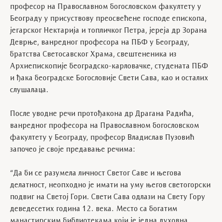
професор на Православном богословском факултету у
Београду у присуствову преосвећене господе епископа,
јегарског Нектарија и топличког Петра, јереја др Зорана
Деврње, ванредног професора на ПБФ у Београду,
братства Светосавског Храма, свештененика из
Архиепископије београдско-карловачке, студената ПБФ
и ђака београдске Богословије Свети Сава, као и осталих
слушалаца.
После уводне речи протођакона др Драгана Радића,
ванредног професора на Православном богословском
факултету у Београду, професор Владислав Пузовић
започео је своје предавање речима:
“Да би се разумела личност Светог Саве и његова
делатност, неопходно је имати на уму његов светогорски
подвиг на Светој Гори. Свети Сава одлази на Свету Гору
деведесетих година 12. века. Место са богатим
манастирским библиотекама који је једна духовна