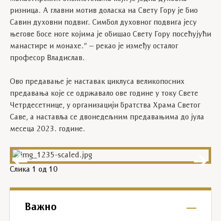
ризница. А главни мотив доласка на Свету Гору је био
Савин духовни подвиг. Симбол духовног подвига јесу
његове босе ноге којима је обишао Свету Гору посећујући
манастире и монахе.” – рекао је између осталог
професор Владислав.
Ово предавање је наставак циклуса великопосних
предавања које се одржавало ове године у току Свете
Четрдесетнице, у организацији братства Храма Светог
Саве, а наставља се двонедељним предавањима до јула
месеца 2023. године.
Слика
1
од 10
Важно