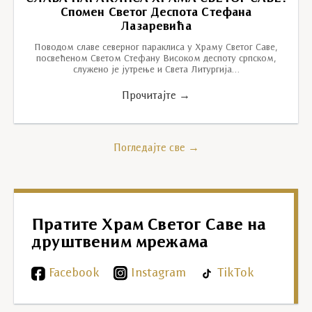
Спомен Светог Деспота Стефана
Лазаревића
Поводом славе северног параклиса у Храму Светог Саве,
посвећеном Светом Стефану Високом деспоту српском,
служено је јутрење и Света Литургија…
Прочитајте →
Погледајте све →
Пратите Храм Светог Саве на
друштвеним мрежама
Facebook
Instagram
TikTok