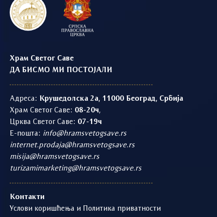
Храм Светог Саве
ДА БИСМО МИ ПОСТОЈАЛИ
Адреса:
Крушедолска 2а, 11000 Београд, Србија
Храм Светог Саве:
08-20ч
,
Црква Светог Саве:
07-19ч
Е-пошта:
info@hramsvetogsave.rs
internet.prodaja@hramsvetogsave.rs
misija@hramsvetogsave.rs
turizamimarketing@hramsvetogsave.rs
Контакти
Услови коришћења и Политика приватности