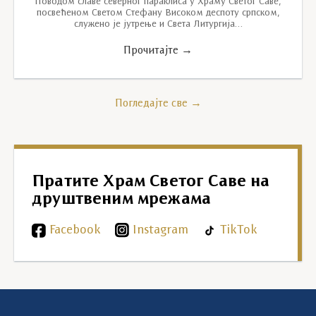
Поводом славе северног параклиса у Храму Светог Саве,
посвећеном Светом Стефану Високом деспоту српском,
служено је јутрење и Света Литургија…
Прочитајте →
Погледајте све →
Пратите Храм Светог Саве на
друштвеним мрежама
Facebook
Instagram
TikTok