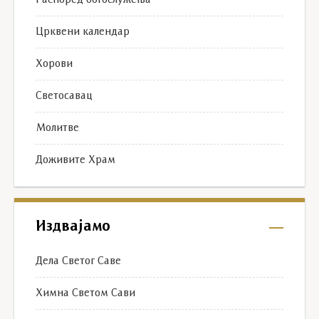
Распоред богослужења
Црквени календар
Хорови
Светосавац
Молитве
Доживите Храм
Издвајамо
Дела Светог Саве
Химна Светом Сави