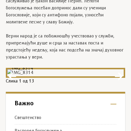
саслуживао је ђакон Василије Перић. Лепоти
богослужења посебан допринос дали су ученици
Богословије, који су антифоно појали, узносећи
молитвене песме у славу Божију.
Верни народ је са побожношћу учествовао у служби,
припремајући душе и срца за наставак поста и
предстојећу недељу, која нас подсећа на значај духовног
узрастања у вери.
IMG_8314
Слика
1
од 13
Важно
Свештенство