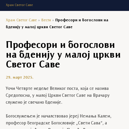
Храм Светог Саве
Храм Светог Саве
»
Вести
»
Професори и богослови на
бденију у малој цркви Светог Саве
Професори и богослови
на бденију у малој цркви
Светог Саве
29. март 2025.
Уочи Четврте недеље Великог поста, која се назива
Средопосна, у малој Цркви Светог Саве на Врачару
служено је свечано бденије.
Богослужењем је началствовао јереј Немања Калем,
професор београдскe Богословијe „Свети Сава“, а