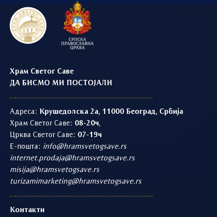
Храм Светог Саве
ДА БИСМО МИ ПОСТОЈАЛИ
Адреса:
Крушедолска 2а, 11000 Београд, Србија
Храм Светог Саве:
08-20ч
,
Црква Светог Саве:
07-19ч
Е-пошта:
info@hramsvetogsave.rs
internet.prodaja@hramsvetogsave.rs
misija@hramsvetogsave.rs
turizamimarketing@hramsvetogsave.rs
Контакти