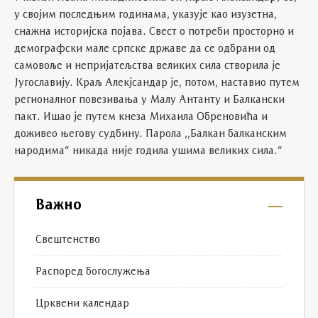
у својим последњим годинама, указује као изузетна,
снажна историјска појава. Свест о потреби просторно и
демографски мале српске државе да се одбрани од
самовоље и непријатељства великих сила створила је
Југославију. Краљ Алекјсандар је, потом, наставио путем
регионалног повезивања у Малу Антанту и Балкански
пакт. Ишао је путем кнеза Михаила Обреновића и
доживео његову судбину. Парола ,,Балкан балканским
народима” никада није годила ушима великих сила.”
Важно
Свештенство
Распоред богослужења
Црквени календар