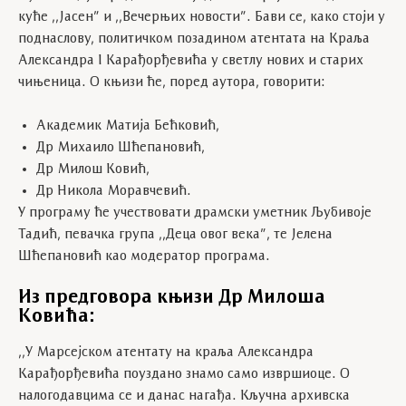
куће ,,Јасен” и ,,Вечерњих новости”. Бави се, како стоји у
поднаслову, политичком позадином атентата на Краља
Александра I Карађорђевића у светлу нових и старих
чињеница. О књизи ће, поред аутора, говорити:
Академик Матија Бећковић,
Др Михаило Шћепановић,
Др Милош Ковић,
Др Никола Моравчевић.
У програму ће учествовати драмски уметник Љубивоје
Тадић, певачка група ,,Деца овог века”, те Јелена
Шћепановић као модератор програма.
Из предговора књизи Др Милоша
Ковића:
,,У Марсејском атентату на краља Александра
Карађорђевића поуздано знамо само извршиоце. О
налогодавцима се и данас нагађа. Кључна архивска