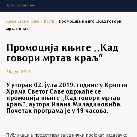
Храм Светог Саве
Храм Светог Саве
»
Вести
»
Промоција књиге ,,Кад говори
мртав краљ“
Промоција књиге ,,Кад
говори мртав краљ”
28. јун 2019.
У уторак 02. јула 2019. године у Крипти
Храма Светог Саве одржаће се
промоција књиге ,,Кад говори мртав
краљ”, аутора Ивана Миладиновића.
Почетак програма је у 19 часова.
Публикација представља заједнички пројекат издавачке