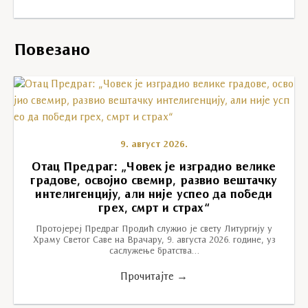
Повезано
9. август 2026.
Отац Предраг: „Човек је изградио велике
градове, освојио свемир, развио вештачку
интелигенцију, али није успео да победи
грех, смрт и страх“
Протојереј Предраг Продић служио је свету Литургију у
Храму Светог Саве на Врачару, 9. августа 2026. године, уз
саслужење братства…
Прочитајте →