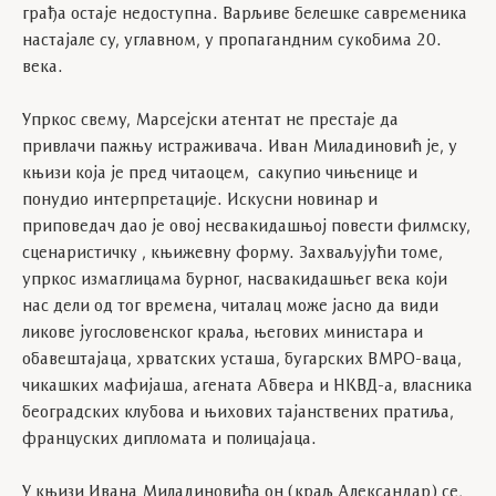
грађа остаје недоступна. Варљиве белешке савременика
настајале су, углавном, у пропагандним сукобима 20.
века.
Упркос свему, Марсејски атентат не престаје да
привлачи пажњу истраживача. Иван Миладиновић је, у
књизи која је пред читаоцем, сакупио чињенице и
понудио интерпретације. Искусни новинар и
приповедач дао је овој несвакидашњој повести филмску,
сценаристичку , књижевну форму. Захваљујући томе,
упркос измаглицама бурног, насвакидашњег века који
нас дели од тог времена, читалац може јасно да види
ликове југословенског краља, његових министара и
обавештајаца, хрватских усташа, бугарских ВМРО-ваца,
чикашких мафијаша, агената Абвера и НКВД-а, власника
београдских клубова и њихових тајанствених пратиља,
француских дипломата и полицајаца.
У књизи Ивана Миладиновића он (краљ Александар) се,