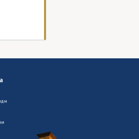
а
оди
ри