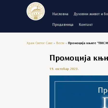
Насловна
Духовни живот и б
Продавница
Контакт
Храм Светог Саве
»
Вести
»
Промоција књиге “ПИСМ
Промоција књ
19. октобар 2023.