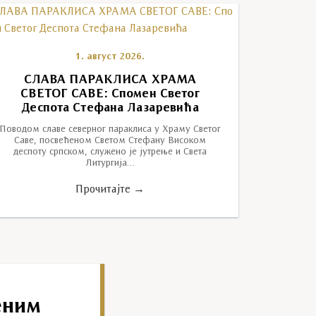
1. август 2026.
СЛАВА ПАРАКЛИСА ХРАМА
СВЕТОГ САВЕ: Спомен Светог
Деспота Стефана Лазаревића
Поводом славе северног параклиса у Храму Светог
Саве, посвећеном Светом Стефану Високом
деспоту српском, служено је јутрење и Света
Литургија…
Прочитајте →
еним