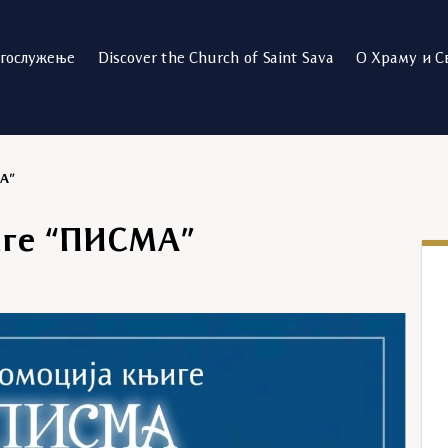
огослужење
Discover the Church of Saint Sava
О Храму и С
А”
иге “ПИСМА”