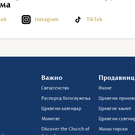
ма
ook
Instagram
TikTok
Важно
Продавниц
Свештенство
Иконе
Распоред богослужења
Црквени произв
Црквени календар
Црквене књиге
Молитве
Црквени сувени
Discover the Church of
Манастирски