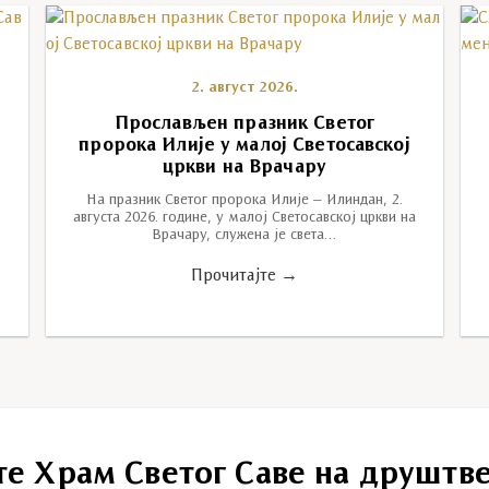
2. август 2026.
у
Прослављен празник Светог
пророка Илије у малој Светосавској
цркви на Врачару
На празник Светог пророка Илије – Илиндан, 2.
августа 2026. године, у малој Светосавској цркви на
Врачару, служена је света…
Прочитајте →
те Храм Светог Саве на друштв