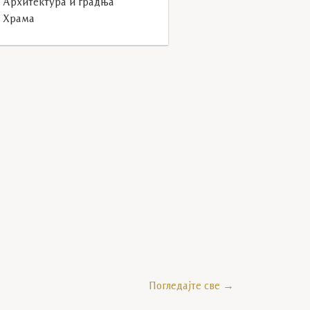
Архитектура и градња
Храма
Погледајте све →