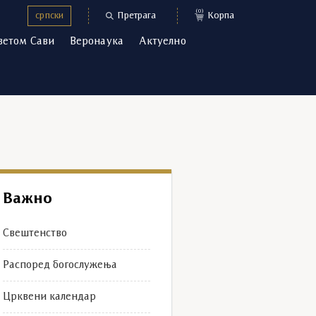
(0)
српски
Претрага
Корпа
ветом Сави
Веронаука
Актуелно
Важно
Свештенство
Распоред богослужења
Црквени календар