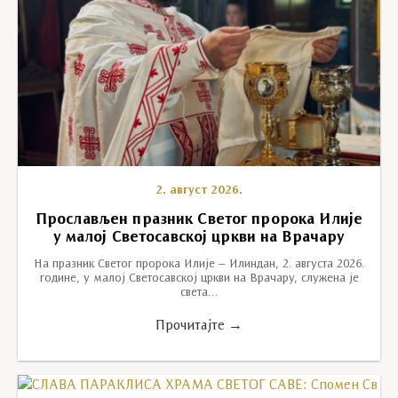
2. август 2026.
Прослављен празник Светог пророка Илије
у малој Светосавској цркви на Врачару
На празник Светог пророка Илије – Илиндан, 2. августа 2026.
године, у малој Светосавској цркви на Врачару, служена је
света…
Прочитајте →