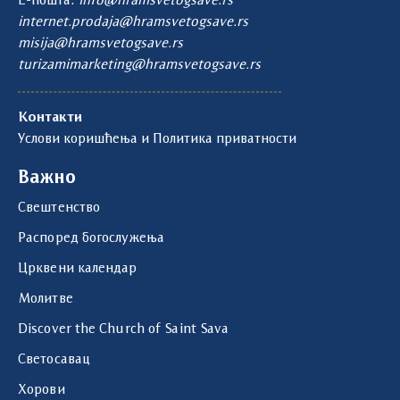
Е-пошта:
info@hramsvetogsave.rs
internet.prodaja@hramsvetogsave.rs
misija@hramsvetogsave.rs
turizamimarketing@hramsvetogsave.rs
Контакти
Услови коришћења и Политика приватности
Важно
Свештенство
Распоред богослужења
Црквени календар
Молитве
Discover the Church of Saint Sava
Светосавац
Хорови