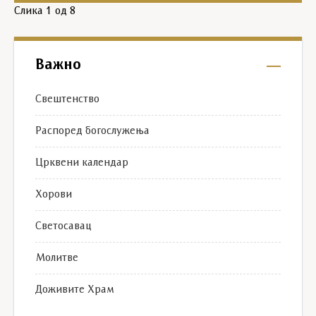
Слика
1
од 8
Важно
Свештенство
Распоред богослужења
Црквени календар
Хорови
Светосавац
Молитве
Доживите Храм