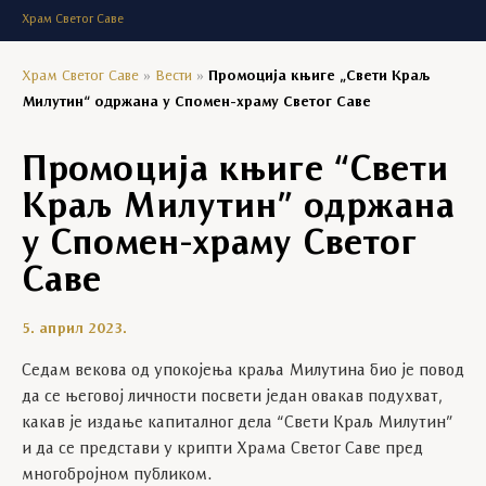
Храм Светог Саве
Храм Светог Саве
»
Вести
»
Промоција књиге „Свети Краљ
Милутин“ одржана у Спомен-храму Светог Саве
Промоција књиге “Свети
Краљ Милутин” одржана
у Спомен-храму Светог
Саве
5. април 2023.
Седам векова од упокојења краља Милутина био је повод
да се његовој личности посвети један овакав подухват,
какав је издање капиталног дела “Свети Краљ Милутин”
и да се представи у крипти Храма Светог Саве пред
многобројном публиком.