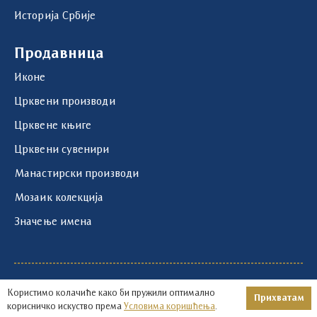
Историја Србије
Продавница
Иконе
Црквени производи
Црквене књиге
Црквени сувенири
Манастирски производи
Мозаик колекција
Значење имена
1219 - 2026 © | Храм Светог Саве | Развој и
Користимо колачиће како би пружили оптимално
Прихватам
оптимизација:
Авокадо
корисничко искуство према
Условима коришћења
.