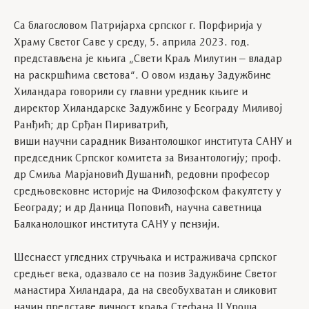
Са благословом Патријарха српског г. Порфирија у
Храму Светог Саве у среду, 5. априла 2023. год.
представљена је књига „Свети Краљ Милутин – владар
на раскршћима светова“. О овом издању Задужбине
Хиландара говорили су главни уредник књиге и
директор Хиландарске Задужбине у Београду Миливој
Ранђић; др Срђан Пириватрић,
виши научни сарадник Византолошког института САНУ и
председник Српског комитета за Византологију; проф.
др Смиља Марјановић Душанић, редовни професор
средњовековне историје на Филозофском факултету у
Београду; и др Даница Поповић, научна саветница
Балканолошког института САНУ у пензији.
Шеснаест угледних стручњака и истраживача српског
средњег века, одазвало се на позив Задужбине Светог
манастира Хиландара, да на свеобухватан и сликовит
начин представе личност краља Стефана II Уроша