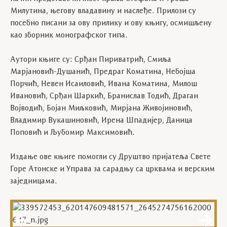
Милутина, његову владавину и наслеђе. Прилози су
посебно писани за ову прилику и ову књигу, осмишљену
као зборник монографског типа.
Аутори књиге су: Срђан Пириватрић, Смиља
Марјановић-Душанић, Предраг Коматина, Небојша
Порчић, Невен Исаиловић, Ивана Коматина, Милош
Ивановић, Срђан Шаркић, Бранислав Тодић, Драган
Војводић, Бојан Миљковић, Мирјана Живојиновић,
Владимир Вукашиновић, Ирена Шпадијер, Даница
Поповић и Љубомир Максимовић.
Издање ове књиге помогли су Друштво пријатеља Свете
Горе Атонске и Управа за сарадњу са црквама и верским
заједницама.