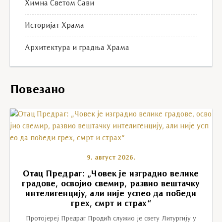
Химна Светом Сави
Историјат Храма
Архитектура и градња Храма
Повезано
9. август 2026.
Отац Предраг: „Човек је изградио велике
градове, освојио свемир, развио вештачку
интелигенцију, али није успео да победи
грех, смрт и страх“
Протојереј Предраг Продић служио је свету Литургију у