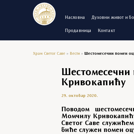
Насловна
Духовни живот и б
Продавница
Контакт
Храм Светог Саве
»
Вести
»
Шестомесечни помен оц
Шестомесечни 
Кривокапићу
29. октобар 2020.
Поводом шестомесечн
Момчилу Кривокапићу,
Светог Саве служићем
биће служен помен оц