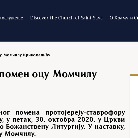
огослужење
Discover the Church of Saint Sava
О Храму и С
у Момчилу Кривокапићу
помен оцу Момчилу
ог помена протојереју-ставрофору
 у петак, 30. октобра 2020. у Цркви
о Божанствену Литургију. У наставку,
у Момчилу.