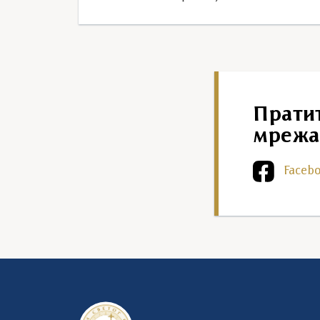
Прати
мрежа
Faceb