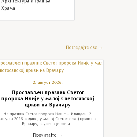
Архитектура и градња
Храма
Погледајте све →
2. август 2026.
Прослављен празник Светог
пророка Илије у малој Светосавској
цркви на Врачару
На празник Светог пророка Илије – Илиндан, 2.
августа 2026. године, у малој Светосавској цркви на
Врачару, служена је света…
Прочитајте →