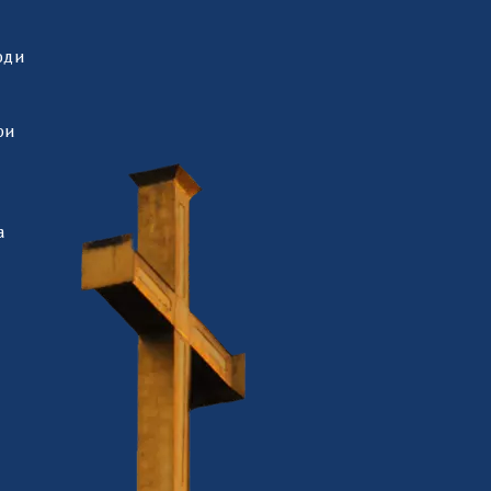
оди
ри
а