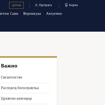
(0)
српски
Претрага
Корпа
ветом Сави
Веронаука
Актуелно
Важно
Свештенство
Распоред богослужења
Црквени календар