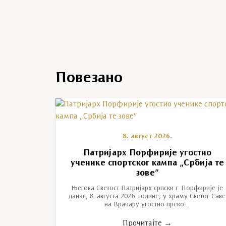
Повезано
8. август 2026.
Патријарх Порфирије угостио
ученике спортског кампа „Србија те
зове”
Његова Светост Патријарх српски г. Порфирије је
данас, 8. августа 2026. године, у храму Светог Саве
на Врачару угостио преко…
Прочитајте →