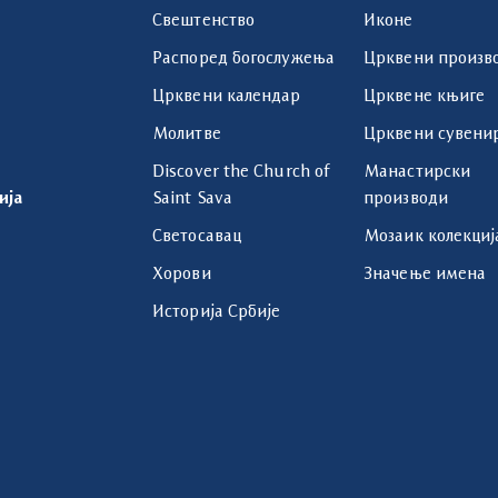
Свештенство
Иконе
Распоред богослужења
Црквени произв
Црквени календар
Црквене књиге
Молитве
Црквени сувени
Discover the Church of
Манастирски
ија
Saint Sava
производи
Светосавац
Мозаик колекциј
Хорови
Значење имена
Историја Србије