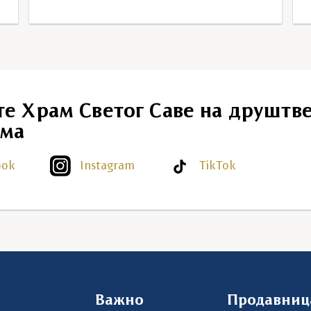
те Храм Светог Саве на друштв
ма
ook
Instagram
TikTok
Важно
Продавниц