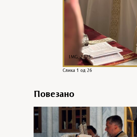
IMG_2775
Слика
1
од 26
Повезано