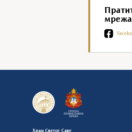
Прати
мрежа
Faceb
Храм Светог Саве