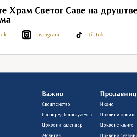
те Храм Светог Саве на друштв
ма
ook
Instagram
TikTok
Важно
Продавниц
Свештенство
Иконе
Распоред богослужења
Црквени произв
Црквени календар
Црквене књиге
Молитве
Црквени сувени