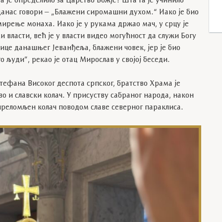
 га је определило за Царство Божје? Шта га је учинило
данас говори – „Блажени сиромашни духом.“ Иако је био
мирење монаха. Иако је у рукама држао мач, у срцу је
и власти, већ је у власти видео могућност да служи Богу
лице данашњег Јеванђеља, блажени човек, јер је био
о људи”, рекао је отац Мирослав у својој беседи.
Стефана Високог деспота српског, братство Храма је
о и славски колач. У присуству сабраног народа, након
преломљен колач поводом славе северног параклиса.