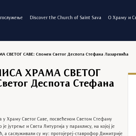
огослужење
Discover the Church of Saint Sava
О Храму и С
 СВЕТОГ САВЕ: Спомен Светог Деспота Стефана Лазаревића
ЛИСА ХРАМА СВЕТОГ
Светог Деспота Стефана
а у Храму Светог Саве, посвећеном Светом Стефану
је јутрење и Света Литургија у параклису, на којој је
ћ, а саслуживали су му: протојереј-ставрофор Димитрије