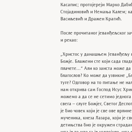
Касапис; протојереји Марко Даби
Стојадиновић и Немања Калем; к
Васиљевић и Дражен Крагић.
После прочитаног јеванђељског з
и рекао:
„Христос у данашњем Јеванђељу к
Божје. Блажени сте који сада глад
плачете…“ Али ко заиста може да 
благослов? Ко може да узвикне „Б
туге? Одговор на то питање не нал
нам открива сам Господ Исус Хрис
можемо а да се не сетимо једнога
свега – слуге Божјег, Светог Дес
је био човек који је све ове врлин
мученика, кнеза Лазара, који је с
детињства био је окружен страда