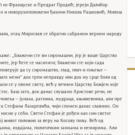
ћ из Француске и Предраг Продић; јереји Далибор
ао и новорукоположени ђакони Никола Рашковић, Милош
ачала, отац Мирослав се обратио сабраном верном народу
аже: „Блажени сте ви сиромашни, јер је ваше Царство
ните, јер ћете се наситити; блажени сте који сада
поверује да су сиромаштво, глад, плач и гоњење –
лаго мени“ док трпи неправду или док му срце боли од
ази се у овоме свету, већ у вечном Царству Божјем које
тос. Баш зато, док данас слушамо Христове речи, не
 човека – јунака, ратника, мудраца, књижевника, али пре
пота Стефана Лазаревића, чији спомен данас славимо. Он
е носио у себи. Свети Стефан је рођен као син светог
вој живот положио за веру на Косову пољу. Већ од
њима, издајама, политичким замкама и немирима. Али