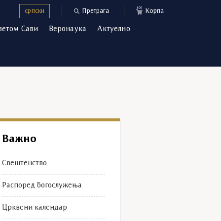
(0)
српски
Претрага
Корпа
ветом Сави
Веронаука
Актуелно
Важно
Свештенство
Распоред богослужења
Црквени календар