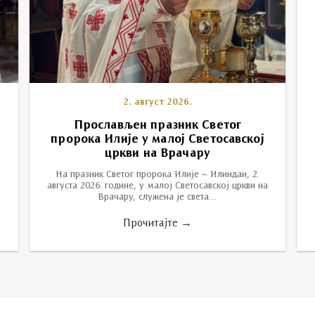
2. август 2026.
у
Прослављен празник Светог
пророка Илије у малој Светосавској
цркви на Врачару
На празник Светог пророка Илије – Илиндан, 2.
августа 2026. године, у малој Светосавској цркви на
Врачару, служена је света…
Прочитајте →