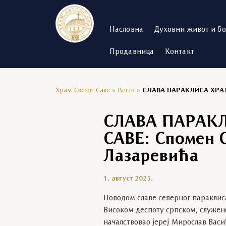
Насловна
Духовни живот и б
Продавница
Контакт
Храм Светог Саве
»
Вести
»
СЛАВА ПАРАКЛИСА ХРАМА
СЛАВА ПАРАК
САВЕ: Спомен 
Лазаревића
1. август 2025.
Поводом славе северног параклис
Високом деспоту српском, служено 
началствовао јереј Мирослав Васи