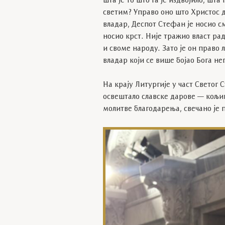
шта је то што га је издвојило, шта
светим? Управо оно што Христос 
владар, Деспот Стефан је носио с
носио крст. Није тражио власт рад
и своме народу. Зато је он право 
владар који се више бојао Бога нег
На крају Литургије у част Светог 
освештало славске дарове — кољив
молитве благодарења, свечано је 