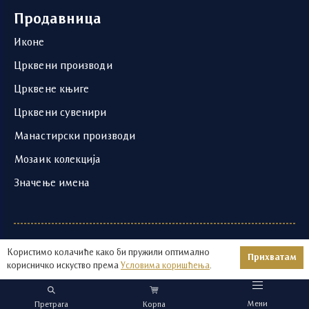
Продавница
Иконе
Црквени производи
Црквене књиге
Црквени сувенири
Манастирски производи
Мозаик колекција
Значење имена
1219 - 2026 © | Храм Светог Саве | Развој и
Користимо колачиће како би пружили оптимално
Прихватам
оптимизација:
Авокадо
корисничко искуство према
Условима коришћења
.
Мени
Претрага
Корпа