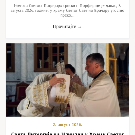
Његова Светост Патријарх српски г. Порфирије је данас, 8.
августа 2026. године, у храму Светог Саве на Врачару угостио
преко…
Прочитајте →
2. август 2026.
Света Литургија на Илиндан у Храму Светог