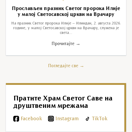
Прослављен празник Светог пророка Илије
у малој Светосавској цркви на Врачару
На празник Светог пророка Илије – Илиндан, 2. августа 2026.
године, у малој Светосавској цркви на Врачару, служена је
света…
Прочитајте →
Погледајте све →
Пратите Храм Светог Саве на
друштвеним мрежама
Facebook
Instagram
TikTok