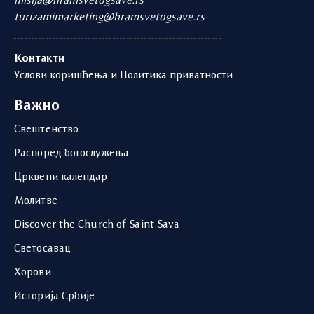
misija@hramsvetogsave.rs
turizamimarketing@hramsvetogsave.rs
Контакти
Услови коришћења и Политика приватности
Важно
Свештенство
Распоред богослужења
Црквени календар
Молитве
Discover the Church of Saint Sava
Светосавац
Хорови
Историја Србије