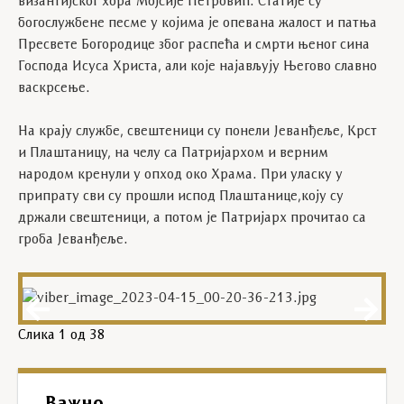
византијског хора Мојсије Петровић. Статије су
богослужбене песме у којима је опевана жалост и патња
Пресвете Богородице због распећа и смрти њеног сина
Господа Исуса Христа, али које најављују Његово славно
васкрсење.
На крају службе, свештеници су понели Јеванђеље, Крст
и Плаштаницу, на челу са Патријархом и верним
народом кренули у опход око Храма. При уласку у
припрату сви су прошли испод Плаштанице,коју су
држали свештеници, а потом је Патријарх прочитао са
гроба Јеванђеље.
Слика
1
од 38