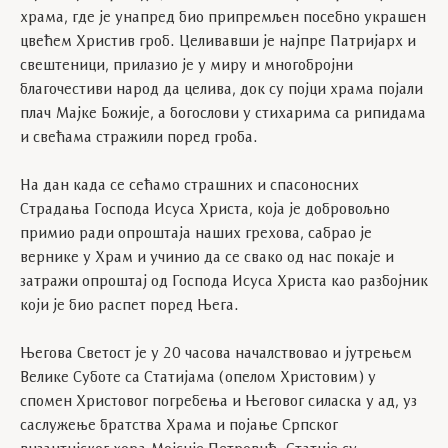
храма, где је унапред био припремљен посебно украшен
цвећем Христив гроб. Целивавши је најпре Патријарх и
свештеници, прилазио је у миру и многобројни
благочестиви народ да целива, док су појци храма појали
плач Мајке Божије, а богослови у стихарима са рипидама
и свећама стражили поред гроба.
На дан када се сећамо страшних и спасоносних
Страдања Господа Исуса Христа, која је добровољно
примио ради опроштаја наших грехова, сабрао је
вернике у Храм и учинио да се свако од нас покаје и
затражи опроштај од Господа Исуса Христа као разбојник
који је био распет поред Њега.
Његова Светост је у 20 часова началствовао и јутрењем
Велике Суботе са Статијама (опелом Христовим) у
спомен Христовог погребења и Његовог силаска у ад, уз
саслужење братства Храма и појање Српског