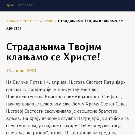
Храм Светог Саве
Храм Светог Саве
»
Вести
»
Страдањима Твојим клањамо се
Христе!
Страдањима Твојим
клањамо се Христе!
15. април 2023.
На Вилики Петак 14. априла, Његова Светост Патријарх
српски г. Порфирије, у присуству Његовог
Преосвештенства Епископа ремезијанског г. Стефана,
началствовао је вечерњом службом у Храму Светог Саве.
Његовој Светости саслуживало је свештено братство
Храма. На крају вечерње службе Патријарх је литијски са
свештенством, уз појање стихире “Тебе одјејушчагосја
свјетом јако ризоју”, изнео Плаштаницу на средину