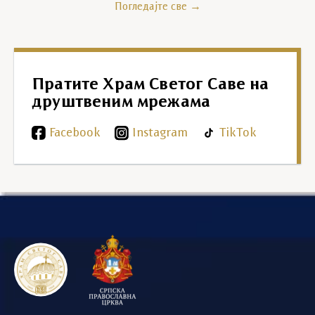
Погледајте све →
Пратите Храм Светог Саве на
друштвеним мрежама
Facebook
Instagram
TikTok