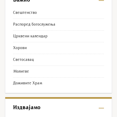
Важно
Свештенство
Распоред богослужења
Црквени календар
Хорови
Светосавац
Молитве
Доживите Храм
Издвајамо