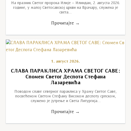
На празник Светог пророка Илије – Илиндан, 2. августа 2026.
године, у малој Светосавској цркви на Врачару, служена је
света…
Прочитајте →
1. август 2026.
СЛАВА ПАРАКЛИСА ХРАМА СВЕТОГ САВЕ:
Спомен Светог Деспота Стефана
Лазаревића
Поводом славе северног параклиса у Храму Светог Саве,
посвећеном Светом Стефану Високом деспоту српском,
служено је јутрење и Света Литургија…
Прочитајте →