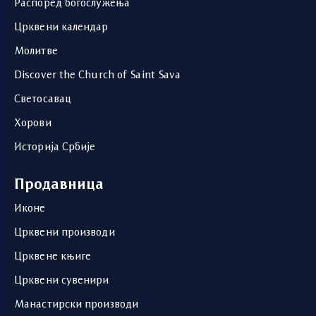
Распоред богослужења
Црквени календар
Молитве
Discover the Church of Saint Sava
Светосавац
Хорови
Историја Србије
Продавница
Иконе
Црквени производи
Црквене књиге
Црквени сувенири
Манастирски производи