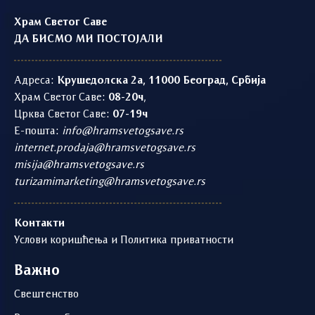
Храм Светог Саве
ДА БИСМО МИ ПОСТОЈАЛИ
Адреса:
Крушедолска 2а, 11000 Београд, Србија
Храм Светог Саве:
08-20ч
,
Црква Светог Саве:
07-19ч
Е-пошта:
info@hramsvetogsave.rs
internet.prodaja@hramsvetogsave.rs
misija@hramsvetogsave.rs
turizamimarketing@hramsvetogsave.rs
Контакти
Услови коришћења и Политика приватности
Важно
Свештенство