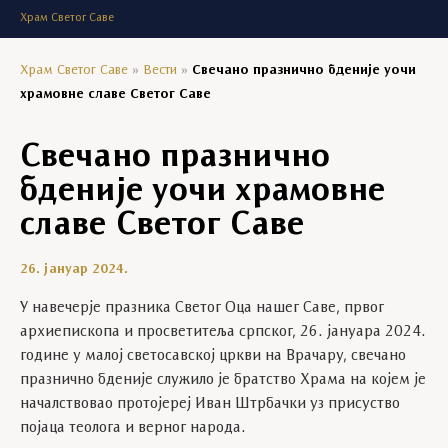
Храм Светог Саве
Храм Светог Саве
»
Вести
»
Свечано празнично бденије уочи
храмовне славе Светог Саве
Свечано празнично
бденије уочи храмовне
славе Светог Саве
26. јануар 2024.
У навечерје празника Светог Оца нашег Саве, првог
архиепископа и просветитеља српског, 26. јануара 2024.
године у малој светосавској цркви на Врачару, свечано
празнично бденије служило је братство Храма на којем је
началствовао протојереј Иван Штрбачки уз присуство
појаца теолога и верног народа.