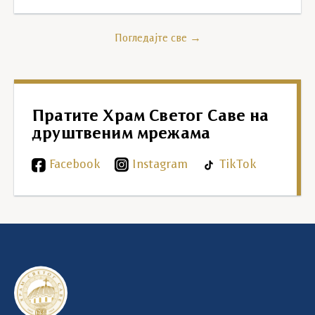
Погледајте све →
Пратите Храм Светог Саве на
друштвеним мрежама
Facebook
Instagram
TikTok