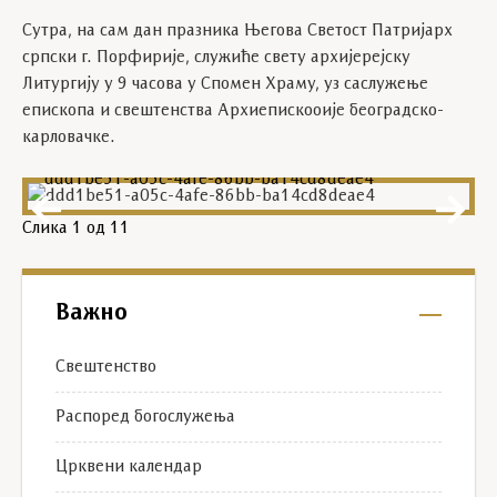
Сутра, на сам дан празника Његова Светост Патријарх
српски г. Порфирије, служиће свету архијерејску
Литургију у 9 часова у Спомен Храму, уз саслужење
епископа и свештенства Архиепискооије београдско-
карловачке.
ddd1be51-a05c-4afe-86bb-ba14cd8deae4
Слика
1
од 11
Важно
Свештенство
Распоред богослужења
Црквени календар