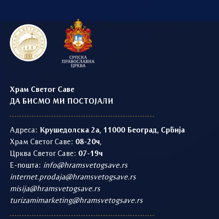
Храм Светог Саве
ДА БИСМО МИ ПОСТОЈАЛИ
Адреса:
Крушедолска 2а, 11000 Београд, Србија
Храм Светог Саве:
08-20ч
,
Црква Светог Саве:
07-19ч
Е-пошта:
info@hramsvetogsave.rs
internet.prodaja@hramsvetogsave.rs
misija@hramsvetogsave.rs
turizamimarketing@hramsvetogsave.rs