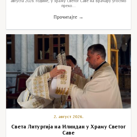
августа 2026. године, у храму Светог Саве на Врачару угостио
преко…
Прочитајте →
2. август 2026.
Света Литургија на Илиндан у Храму Светог
Саве