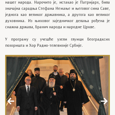
нашег народа. Нарочито је, истакао је Патријарх, била
значајна сарадња Стефана Немање и његовог сина Саве,
једнога као великог државника, а другога као великог
духовника. Из њиховог заједничког делања рођена је
снажна држава, бранич народа и народне Цркве.
У програму су учешће узели глумци београдксих
позоришта и Хор Радио-телевизије Србије.