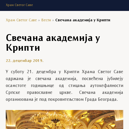
Храм Светог Саве
Храм Светог Саве
»
Вести
»
Свечана академија у Крипти
Свечана академија у
Крипти
22. децембар 2019.
У суботу 21. децембра у Крипти Храма Светог Саве
одржана је свечана академија, посвећена јубилеју
осамстоте годишњице од стицања аутокефалности
Српске православне цркве. Свечана академија
организована је под покровитељством Града Београда.