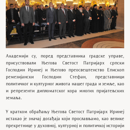
Академији су, поред представника градске управе,
присуствовали Његова Светост Патријарх српски
Господин Иринеј и Његово преосвештенство Епископ
ремезијански Господин Стефан, представници
политичког и културног живота нашег града и земље, као
и репрезенти дипломатског кора многих пријатељских
земаља.
У кратком обраћању Његова Светост Патријарх Иринеј
истакао је значај догађаја који прослављамо, као велике
прекретнице у духовној, културној и политичкој историји