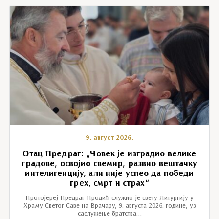
9. август 2026.
Отац Предраг: „Човек је изградио велике
градове, освојио свемир, развио вештачку
интелигенцију, али није успео да победи
грех, смрт и страх“
Протојереј Предраг Продић служио је свету Литургију у
Храму Светог Саве на Врачару, 9. августа 2026. године, уз
саслужење братства…