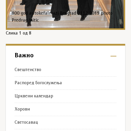
800 god autokefalnosti Beograd 2112 2019 photo
Predrag Mitic
Слика
1
од 8
Важно
Свештенство
Распоред богослужења
Црквени календар
Хорови
Светосавац