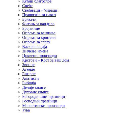
Кућни благослов
Свеће
Свећњаци – Чираци
Православни накит
Брикети
Фитиљ за кандило
Бројанице
Опрема за венчање
Опрема за крштење
Опрема за славу
Васкршња јаја
Значење имена
Црквени производи
Крстови – Крст за ваш дом
Звонце
Агенде
Ешарпе
Акатисти
Библија
Дечије књиге
Духовне књиге
Богородичини празници
Господњи празници
Манастирски производи
Уља