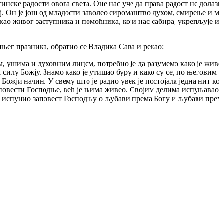
тинске радости овога света. Оне нас уче да права радост не дола
. Он је још од младости заволео сиромаштво духом, смирење и ми
као живог заступника и помоћника, који нас сабира, укрепљује и
њег празника, обратио се Владика Сава и рекао:
м, ушима и духовним лицем, потребно је да разумемо како је жив
а силу Божју. Знамо како је утишао буру и како су се, по његови
ожји начин. У свему што је радио увек је постојала једна нит кој
овести Господње, већ је њима живео. Својим делима испуњавао је
ти испунио заповест Господњу о љубави према Богу и љубави прем