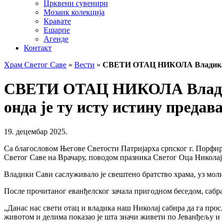
Црквени сувенири
Мозаик колекција
Кравате
Ешарпе
Агенде
Контакт
Храм Светог Саве
»
Вести
»
СВЕТИ ОТАЦ НИКОЛА Владика Сава
СВЕТИ ОТАЦ НИКОЛА Владика 
онда је ту исту истину предав
19. децембар 2025.
Са благословом Његове Светости Патријарха српског г. Порфир
Светог Саве на Врачару, поводом празника Светог Оца Николај
Владики Сави саслуживало је свештено братство храма, уз моли
После прочитаног еванђелског зачала пригодном беседом, сабр
„Данас нас свети отац и владика наш Николај сабира да га про
животом и делима показао је шта значи живети по Јеванђељу и