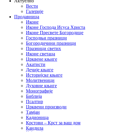
Актуелно
Вести
Галерије
Продавница
Иконе
Иконе Господа Исуса Христа
Иконе Пресвете Богородице
Господњи празници
Богородичини празници
Празници светих
Иконе светаца
Црквене књиге
Акатисти
Дечије књиге
Историјске књиге
Молитвеници
Духовне књиге
Монографије
Библија
Псалтир
Црквени производи
Тамјан
Кадионица
Крстови – Крст за ваш дом
Кандила