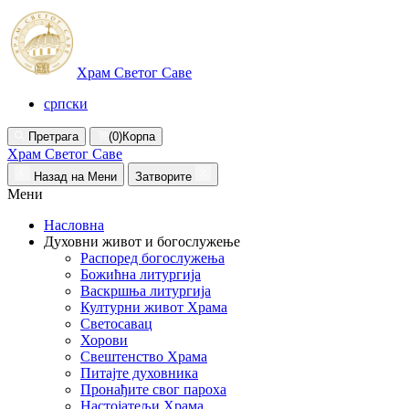
Храм Светог Саве
српски
Претрага
(0)
Корпа
Храм Светог Саве
Назад на Мени
Затворите
Мени
Насловна
Духовни живот и богослужење
Распоред богослужења
Божићна литургија
Васкршња литургија
Културни живот Храма
Светосавац
Хорови
Свештенство Храма
Питајте духовника
Пронађите свог пароха
Настојатељи Храма