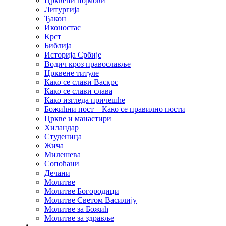
Црквени појмови
Литургија
Ђакон
Иконостас
Крст
Библија
Историја Србије
Водич кроз православље
Црквене титуле
Како се слави Васкрс
Како се слави слава
Како изгледа причешће
Божићни пост – Како се правилно пости
Цркве и манастири
Хиландар
Студеница
Жича
Милешева
Сопоћани
Дечани
Молитве
Молитве Богородици
Молитве Светом Василију
Молитве за Божић
Молитве за здравље