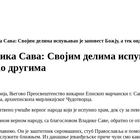
: Својим делима испуњавао је заповест Божју, а тек онда 
Сава: Својим делима испуњав
ао другима
ија, Његово Преосвештенство викарни Епископ марчански г. Сава
а, архиепископа мирликијског Чудотворца.
твено учешће верног народа који је испунио храм, док су за пе
аном верном народу, са благословом Владике Саве, обратио се от
славимо. Он је заштитник сиромашних, стуб Православља и помоћ
 служити ближњем. Из данашње јеванђељске приче чули смо како 