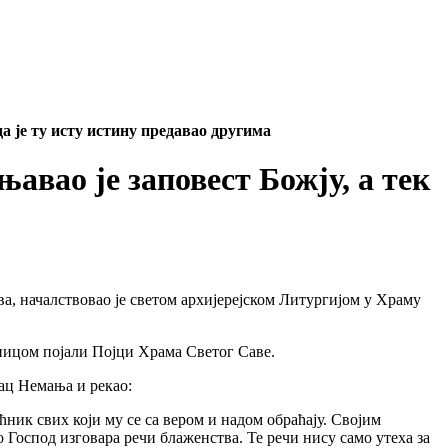
је ту исту истину предавао другима
ао је заповест Божју, а тек
, началствовао је светом архијерејском Литургијом у Храму
вницом појали Појци Храма Светог Саве.
ац Немања и рекао:
ник свих који му се са вером и надом обраћају. Својим
Господ изговара речи блаженства. Те речи нису само утеха за