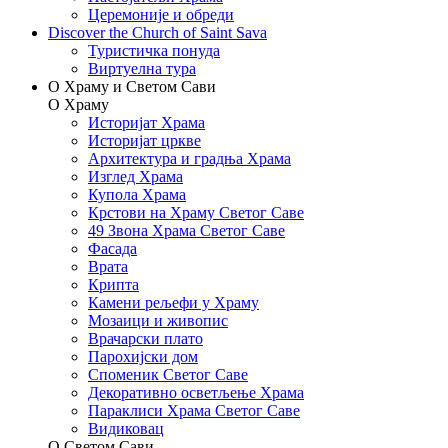
Церемоније и обреди
Discover the Church of Saint Sava
Туристичка понуда
Виртуелна тура
О Храму и Светом Сави
О Храму
Историјат Храма
Историјат цркве
Архитектура и градња Храма
Изглед Храма
Купола Храма
Крстови на Храму Светог Саве
49 Звона Храма Светог Саве
Фасада
Врата
Крипта
Камени рељефи у Храму
Мозаици и живопис
Врачарски плато
Парохијски дом
Споменик Светог Саве
Декоративно осветљење Храма
Параклиси Храма Светог Саве
Видиковац
О Светом Сави