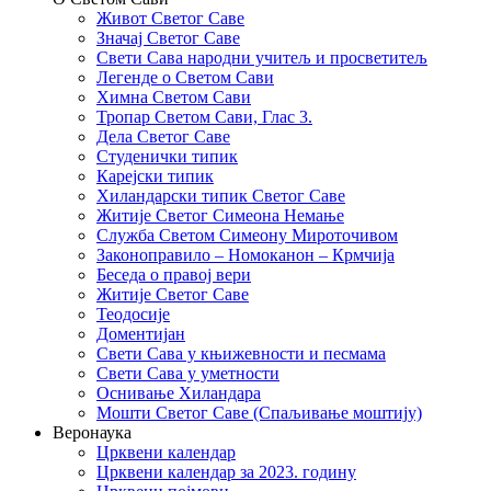
Живот Светог Саве
Значај Светог Саве
Свети Сава народни учитељ и просветитељ
Легенде о Светом Сави
Химна Светом Сави
Тропар Светом Сави, Глас 3.
Дела Светог Саве
Студенички типик
Карејски типик
Хиландарски типик Светог Саве
Житије Светог Симеона Немање
Служба Светом Симеону Мироточивом
Законоправило – Номоканон – Крмчија
Беседа о правој вери
Житије Светог Саве
Теодосије
Доментијан
Свети Сава у књижевности и песмама
Свети Сава у уметности
Оснивање Хиландара
Мошти Светог Саве (Спаљивање моштију)
Веронаука
Црквени календар
Црквени календар за 2023. годину