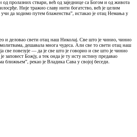
зи од пролазних ствари, већ од заједнице са Богом и од живота
лосрђе. Није тражио славу нити богатство, већ је целим
 учи да ходимо путем блаженства”, истакао је отац Немања у
ео и деловао свети отац наш Николај. Све што је чинио, чинио
м молитвама, дешавала многа чудеса. Али све то свети отац наш
а све повезује — да је све што је говорио и све што је чинио
 заповест Божју, а тек онда је ту исту истину предавао
а ближњем”, рекао је Владика Сава у својој беседи.