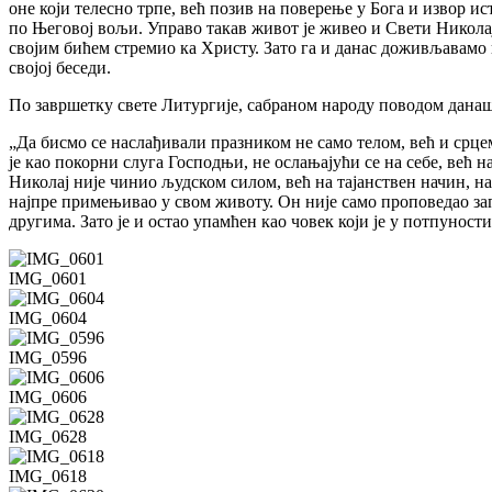
оне који телесно трпе, већ позив на поверење у Бога и извор ис
по Његовој вољи. Управо такав живот је живео и Свети Николај
својим бићем стремио ка Христу. Зато га и данас доживљавамо 
својој беседи.
По завршетку свете Литургије, сабраном народу поводом данаш
„Да бисмо се наслађивали празником не само телом, већ и срце
је као покорни слуга Господњи, не ослањајући се на себе, већ н
Николај није чинио људском силом, већ на тајанствен начин, на Б
најпре примењивао у свом животу. Он није само проповедао зап
другима. Зато је и остао упамћен као човек који је у потпунос
IMG_0601
IMG_0604
IMG_0596
IMG_0606
IMG_0628
IMG_0618