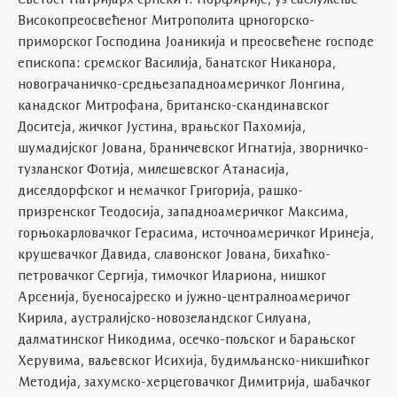
Светост Патријарх српски г. Порфирије, уз саслужење
Високопреосвећеног Митрополита црногорско-
приморског Господина Јоаникија и преосвећене господе
епископа: сремског Василија, банатског Никанора,
новограчаничко-средњезападноамеричког Лонгина,
канадског Митрофана, британско-скандинавског
Доситеја, жичког Јустина, врањског Пахомија,
шумадијског Јована, браничевског Игнатија, зворничко-
тузланског Фотија, милешевског Атанасија,
диселдорфског и немачког Григорија, рашко-
призренског Теодосија, западноамеричког Максима,
горњокарловачког Герасима, источноамеричког Иринеја,
крушевачког Давида, славонског Јована, бихаћко-
петровачког Сергија, тимочког Илариона, нишког
Арсенија, буеносајреско и јужно-централноамеричог
Кирила, аустралијско-новозеландског Силуана,
далматинског Никодима, осечко-пољског и барањског
Херувима, ваљевског Исихија, будимљанско-никшићког
Методија, захумско-херцеговачког Димитрија, шабачког