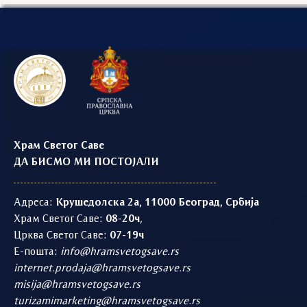
Храм Светог Саве
ДА БИСМО МИ ПОСТОЈАЛИ
Адреса:
Крушедолска 2а, 11000 Београд, Србија
Храм Светог Саве:
08-20ч
,
Црква Светог Саве:
07-19ч
Е-пошта:
info@hramsvetogsave.rs
internet.prodaja@hramsvetogsave.rs
misija@hramsvetogsave.rs
turizamimarketing@hramsvetogsave.rs