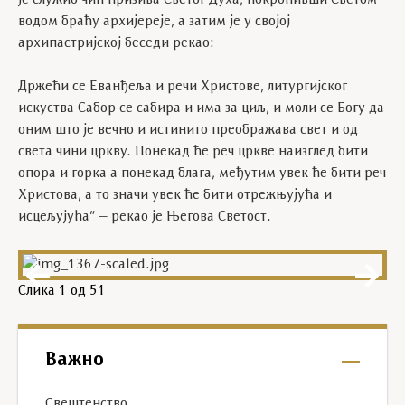
је служио чин призива Светог Духа, покропивши Светом
водом браћу архијереје, а затим је у својој
архипастријској беседи рекао:
Држећи се Еванђеља и речи Христове, литургијског
искуства Сабор се сабира и има за циљ, и моли се Богу да
оним што је вечно и истинито преображава свет и од
света чини цркву. Понекад ће реч цркве наизглед бити
опора и горка а понекад блага, међутим увек ће бити реч
Христова, а то значи увек ће бити отрежњујућа и
исцељујућа” – рекао је Његова Светост.
Слика
1
од 51
Важно
Свештенство