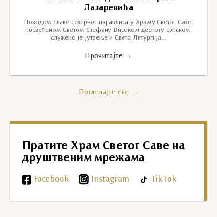
Лазаревића
Поводом славе северног параклиса у Храму Светог Саве,
посвећеном Светом Стефану Високом деспоту српском,
служено је јутрење и Света Литургија…
Прочитајте →
Погледајте све →
Пратите Храм Светог Саве на
друштвеним мрежама
Facebook
Instagram
TikTok