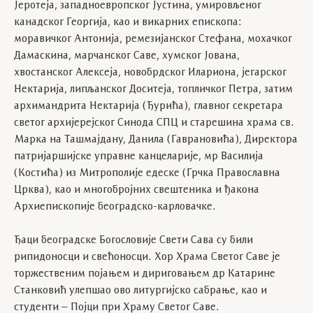
Јеротеја, западноевропског Јустина, умировљеног
канадског Георгија, као и викарних епископа:
моравичког Антонија, ремезијанскoг Стефана, мохачког
Дамаскина, марчанског Саве, хумског Јована,
хвостанског Алексеја, новобрдског Илариона, јегарског
Нектарија, липљанског Доситеја, топличког Петра, затим
архимандрита Нектарија (Ђурића), главног секретара
светог архијерејског Синода СПЦ и старешина храма св.
Марка на Ташмајдану, Данила (Гаврановића), Директора
патријаршијске управне канцеларије, мр Василија
(Костића) из Митрополије едеске (Грчка Православна
Црква), као и многобројних свештеника и ђакона
Архиепископије београдско-карловачке.
Ђаци београдске Богословије Свети Сава су били
рипидоносци и свећоносци. Хор Храма Светог Саве је
торжественим појањем и дириговањем др Катарине
Станковић улепшао ово литургијско сабрање, као и
студенти – Појци при Храму Светог Саве.