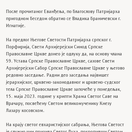
После прочитаног Еванђеља, по благослову Патријарха
пригодном беседом обратио се Владика браничевски г.
Игнатије.
На предлог Његове Светости Патријарха српског г.
Порфирија, Свети Архијерејски Синод Српске
Православне Цркве донео је одлуку да, на основу члана
59. Устава Српске Православне Цркве, сазове Свети
Архијерејски Сабор Српске Православне Цркве у његово
редовно заседање. Радни део заседања највишег
јерархијског, црквено-законодавног и црквено-судског
тела Српске Православне Цркве започеће у понедељак,
15. маја 2023. године у крипти Храма Светог Саве на
Врачару, посвећену Светом великомученику Кнезу
Лазару косовском.
На крају светог евхаристијског сабрања, Његова Светост