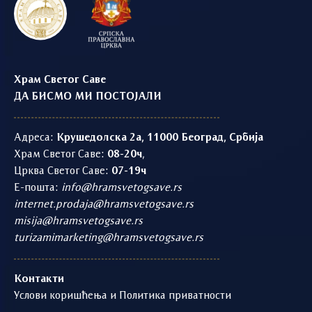
Храм Светог Саве
ДА БИСМО МИ ПОСТОЈАЛИ
Адреса:
Крушедолска 2а, 11000 Београд, Србија
Храм Светог Саве:
08-20ч
,
Црква Светог Саве:
07-19ч
Е-пошта:
info@hramsvetogsave.rs
internet.prodaja@hramsvetogsave.rs
misija@hramsvetogsave.rs
turizamimarketing@hramsvetogsave.rs
Контакти
Услови коришћења и Политика приватности