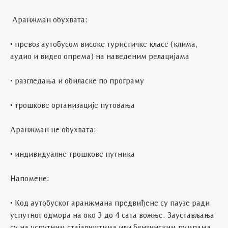
Аранжман обухвата:
• превоз аутобусом високе туристичке класе (клима,
аудио и видео опрема) на наведеним релацијама
• разгледања и обиласке по програму
• трошкове организације путовања
Аранжман не обухвата:
• индивидуалне трошкове путника
Напомене:
• Код аутобуског аранжмана предвиђене су паузе ради
успутног одмора на око 3 до 4 сата вожње. Заустављања