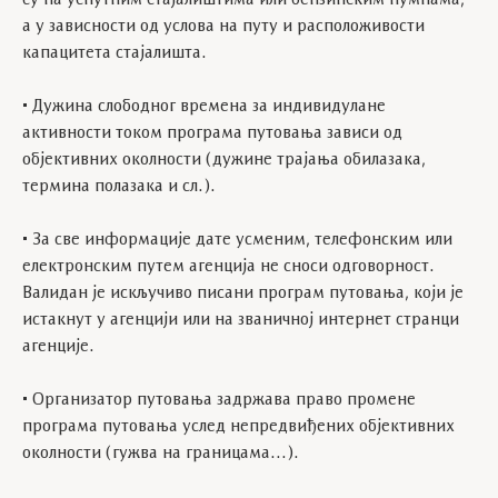
су на успутним стајалиштима или бензинским пумпама,
а у зависности од услова на путу и расположивости
капацитета стајалишта.
• Дужина слободног времена за индивидулане
активности током програма путовања зависи од
објективних околности (дужине трајања обилазака,
термина полазака и сл.).
• За све информације дате усменим, телефонским или
електронским путем агенција не сноси одговорност.
Валидан је искључиво писани програм путовања, који је
истакнут у агенцији или на званичној интернет странци
агенције.
• Организатор путовања задржава право промене
програма путовања услед непредвиђених објективних
околности (гужва на границама…).