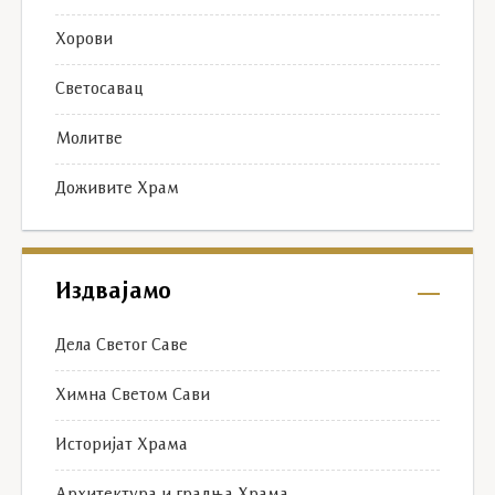
Хорови
Светосавац
Молитве
Доживите Храм
Издвајамо
Дела Светог Саве
Химна Светом Сави
Историјат Храма