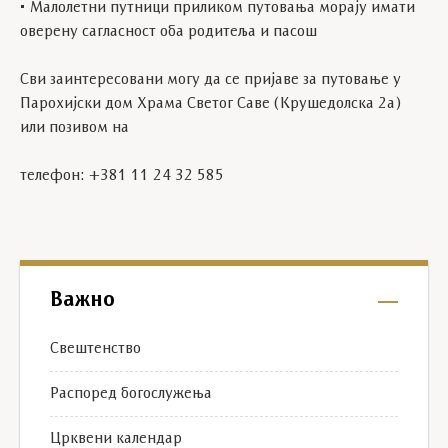
• Малолетни путници приликом путовања морају имати
оверену сагласност оба родитеља и пасош
Сви заинтересовани могу да се пријаве за путовање у
Парохијски дом Храма Светог Саве (Крушедолска 2а)
или позивом на
телефон: +381 11 24 32 585
Важно
Свештенство
Распоред богослужења
Црквени календар