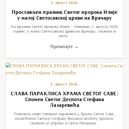
2. август 2026.
Прослављен празник Светог пророка Илије
у малој Светосавској цркви на Врачару
На празник Светог пророка Илије – Илиндан, 2. августа 2026.
године, у малој Светосавској цркви на Врачару, служена је
света…
Прочитајте →
1. август 2026.
СЛАВА ПАРАКЛИСА ХРАМА СВЕТОГ САВЕ:
Спомен Светог Деспота Стефана
Лазаревића
Поводом славе северног параклиса у Храму Светог Саве,
посвећеном Светом Стефану Високом деспоту српском,
служено је јутрење и Света Литургија…