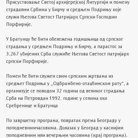
Присуствовање
Светој архијерејској Литургији и помену
страдалим Србима у Бирчу и средњем Подрињу
које
служи Његова Светост Патријарх Српски Господин
Порфирије.
У Братунцу ће бити обележена годишњица од српског
страдања у средњем Подрињу и Бирчу, а парастос за
3.267 убијених Срба служиће Његова Светост патријарх
српски Порфирије.
Помен ће бити служен свим српским жртвама из
средњег Подриња у ,,Одбрамбено-отаџбинском рату“, а
организује се поводом 32 година од великог страдања
Срба на Петровдан 1992. године у селима око
Сребренице и Братунца
По завршетку програма, повратак према Београду у
поподневнимчасовима. Долазак у Београд у каснијим
поподневним или вечерњим часовима (крај програма).