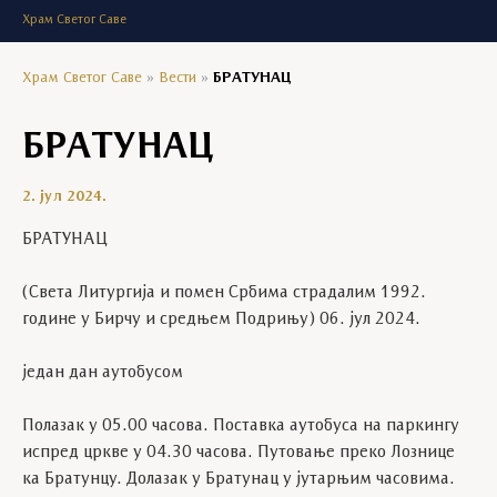
Храм Светог Саве
Храм Светог Саве
»
Вести
»
БРАТУНАЦ
БРАТУНАЦ
2. јул 2024.
БРАТУНАЦ
(Света Литургија и помен Србима страдалим 1992.
године у Бирчу и средњем Подрињу) 06. јул 2024.
jедан дан аутобусом
Полазак у
05.00
часова. Поставка аутобуса на паркингу
испред цркве у 04.30 часова. Путовање преко Лознице
ка Братунцу. Долазак у Братунац у јутарњим часовима.