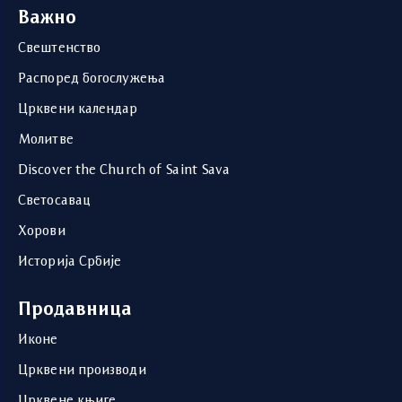
Важно
Свештенство
Распоред богослужења
Црквени календар
Молитве
Discover the Church of Saint Sava
Светосавац
Хорови
Историја Србије
Продавница
Иконе
Црквени производи
Црквене књиге